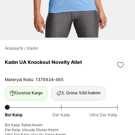
Daha hızlı ödeme.
Hızlı sipariş takibi.
Kolay iade ve değişim.
Anasayfa
/
Kadın
Giriş Yap
Kayıt Ol
Kadın UA Knockout Novelty Atlet
E-posta
Materyal Kodu: 1379434-465
Ücretsiz Kargo
2. Ürüne %50 İndirim
Şifre
göster
Bol Kalıp
Dar Kalıp
Ultra Dar Kalıp
Şifremi Unuttum
Beni Hatırla
Bol Kalıp: Rahat Kesim
Dar Kalıp: Vücuda Oturan Kesim
Ultra Dar Kalıp: Vücudu Saran Kesim