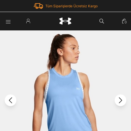
Tüm Siparişlerde Ücretsiz Kargo
Parola Yenileme
0
Giriş Yap
Parola yenileme isteği için e-posta adresinizi giriniz.
E-posta adresi
E-posta Adresi *
Şifre *
Parolayı Yenile
göster
Giriş Sayfasına Dön
Şifremi Unuttum
Zaten hesabın var mı? Giriş yap
Giriş Yap
Kayıt Ol
Under Armour'da yeni misiniz?
Üye Olmadan Devam Et