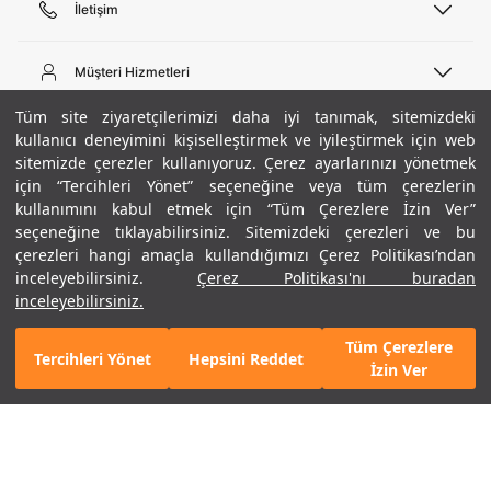
İletişim
Telefon Desteği
444 02 00
Müşteri Hizmetleri
Pazartesi - Cuma 09:00 - 18:00
E-posta
Sipariş Sorgulama
Tüm site ziyaretçilerimizi daha iyi tanımak, sitemizdeki
bilgi@underarmour.com
Hakkımızda
Bize Ulaşın
kullanıcı deneyimini kişiselleştirmek ve iyileştirmek için web
sitemizde çerezler kullanıyoruz. Çerez ayarlarınızı yönetmek
Teslimat Bilgileri
Ticari Bilgiler
için “Tercihleri Yönet” seçeneğine veya tüm çerezlerin
İşlem Rehberi
UA Sosyal Medya
Hükümler ve Koşullar
kullanımını kabul etmek için “Tüm Çerezlere İzin Ver”
İade ve Değişimler
Gizlilik Politikası
seçeneğine tıklayabilirsiniz. Sitemizdeki çerezleri ve bu
Instagram
Sıkça Sorulan Sorular
Çerez Politikası
çerezleri hangi amaçla kullandığımızı Çerez Politikası’ndan
Popüler Kategoriler
Facebook
Beden Rehberi
inceleyebilirsiniz.
Çerez Politikası'nı buradan
Kariyer
Twitter
Site Haritası
Erkek Basketbol Ayakkabısı
inceleyebilirsiniz.
+ 3 Renk
ETBİS
YouTube
Mağazalar
Çocuk Basketbol Ayakkabısı
Tüm Çerezlere
Armour Club
Erkek Eşofman
Tercihleri Yönet
Hepsini Reddet
GELINCE HABER VER
İzin Ver
Kadın Spor Sütyeni
Kadın Tayt
Erkek Tişört
Erkek Koşu Ayakkabısı
©2021 Under Armour, Inc.
Kadın Koşu Ayakkabısı
Gizlilik Politikası
/
Çerez Politikası
/
Hüküm ve Koşullar
Çerezleri Yönet