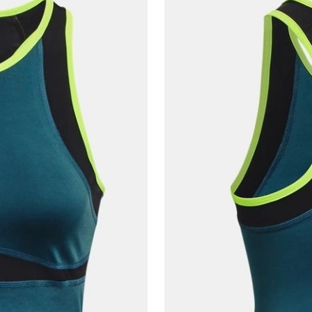
En az 8 karakter
Bir küçük harf karakter
Bir rakam
Bir büyük harf
En az 1 özel karakter
Aşağıdakileri okudum ve kabul ediyorum:
Kişisel verileriniz
Aydınlatma Metni
,
Hüküm ve Koşullar
uyarınca işlenecektir. Kişisel verilerimin Doğuş
Perakende Satış Giyim ve Aksesuar Ticaret A.Ş.
tarafından ticari elektronik ileti gönderilmesi amacıyla
işlenmesini kabul ediyorum.
Sms
E-mail
Çağrı Merkezi / Arama
Kişisel verilerimin Doğuş Perakende Satış Giyim ve
Aksesuar Ticaret A.Ş. bünyesinde yer alan
markalara ait ürünlerin bana özel pazarlanması ve
Doğuş Grubu şirketlerinde bulunan pazarlama
verilerimin kişiselleştirilmiş reklamcılık faaliyeti
amacıyla işlenmesini kabul ediyorum.