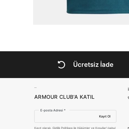
Ücretsiz İade
ARMOUR CLUB'A KATIL
E-posta Adresi *
Kayıt Ol
Kayıt olarak,
Gizlilik Politikası
ile
Hükümler ve Koşullar
'ı kabul