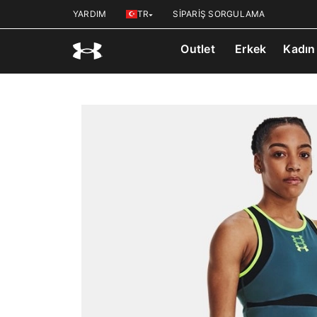
YARDIM
TR
SİPARİŞ SORGULAMA
Outlet
Erkek
Kadın