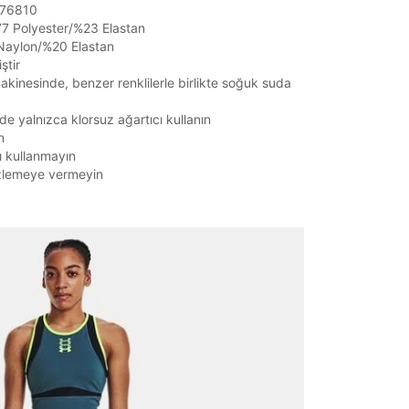
1376810
7 Polyester/%23 Elastan
 Naylon/%20 Elastan
ştir
kinesinde, benzer renklilerle birlikte soğuk suda
de yalnızca klorsuz ağartıcı kullanın
n
ı kullanmayın
zlemeye vermeyin
it
Mağazada Bul
z.