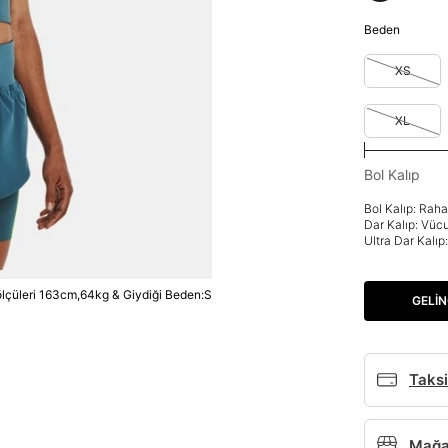
Beden
XS
XL
Bol Kalıp
Bol Kalıp: Rah
Dar Kalıp: Vüc
Ultra Dar Kalı
lçüleri 163cm,64kg & Giydiği Beden:S
GELIN
Taksi
Mağaz