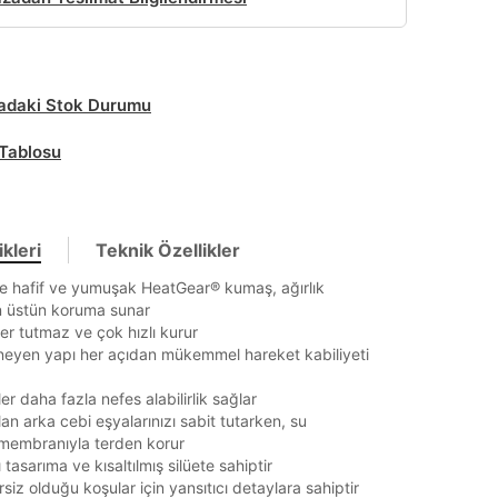
daki Stok Durumu
Tablosu
kleri
Teknik Özellikler
e hafif ve yumuşak HeatGear® kumaş, ağırlık
üstün koruma sunar
r tutmaz ve çok hızlı kurur
neyen yapı her açıdan mükemmel hareket kabiliyeti
er daha fazla nefes alabilirlik sağlar
lan arka cebi eşyalarınızı sabit tutarken, su
membranıyla terden korur
tı tasarıma ve kısaltılmış silüete sahiptir
rsiz olduğu koşular için yansıtıcı detaylara sahiptir