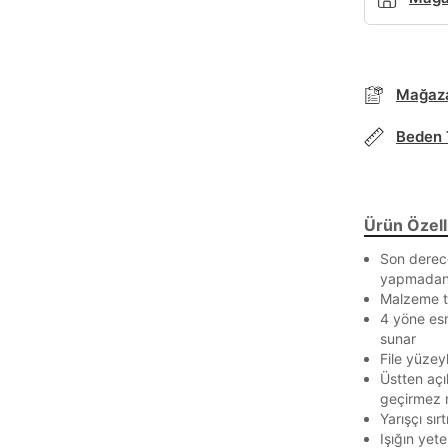
Mağaza
Beden 
Parola Yenileme
Ürün Özelli
Parola yenileme isteği için e-posta adresinizi giriniz.
Son derec
E-posta adresi
yapmadan 
Malzeme te
4 yöne es
sunar
File yüzeyl
Parolayı Yenile
Üstten açı
geçirmez 
Yarışçı sır
Giriş Sayfasına Dön
Işığın yete