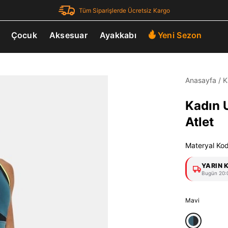
Tüm Siparişlerde Ücretsiz Kargo
Çocuk
Aksesuar
Ayakkabı
Yeni Sezon
Anasayfa
/
K
Kadın 
Atlet
Materyal Ko
YARIN 
Bugün 20:0
Mavi