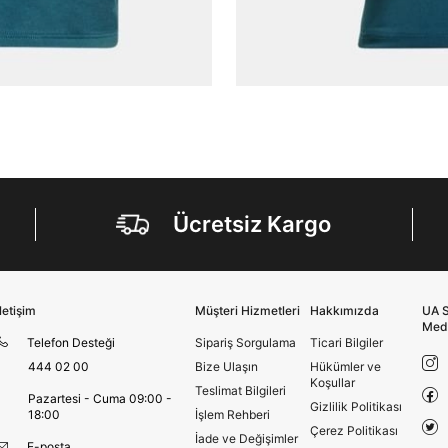
Kimlik, iletişim ve müşteri işlem verilerimin alınan
internet sitesi altyapı hizmetlerinin sunucularının yurt
dışında bulunması sebebiyle yurt dışında mukim
Amazon Inc. ve Google LLC. ile paylaşılmasını kabul
ediyorum.
Üye Ol
Ücretsiz Kargo
İletişim
Müşteri Hizmetleri
Hakkımızda
UA S
Med
Telefon Desteği
Sipariş Sorgulama
Ticari Bilgiler
444 02 00
Bize Ulaşın
Hükümler ve
Koşullar
Teslimat Bilgileri
Pazartesi - Cuma 09:00 -
Gizlilik Politikası
18:00
İşlem Rehberi
Çerez Politikası
İade ve Değişimler
E-posta