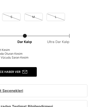
S
M
L
Dar Kalıp
Ultra Dar Kalıp
at Kesim
uda Oturan Kesim
p: Vücudu Saran Kesim
CE HABER VER
t Seçenekleri
adan Teslimat Bilgilendirmesi