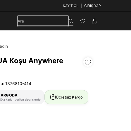
KAYIT OL
GIRIŞ YAP
0
adın
UA Koşu Anywhere
du: 1376810-414
KARGODA
Ücretsiz Kargo
0'a kadar verilen siparişlerde