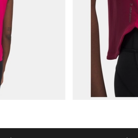
E-posta Adresi*
Şifre*
göster
En az 8 karakter
Bir küçük harf karakter
Bir rakam
Bir büyük harf
En az 1 özel karakter
Aşağıdakileri okudum ve kabul ediyorum:
Kişisel verileriniz
Aydınlatma Metni
,
Hüküm ve Koşullar
uyarınca işlenecektir. Kişisel verilerimin Doğuş
Perakende Satış Giyim ve Aksesuar Ticaret A.Ş.
tarafından ticari elektronik ileti gönderilmesi amacıyla
işlenmesini kabul ediyorum.