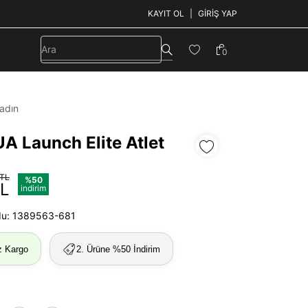
KAYIT OL
GIRIŞ YAP
0
adın
A Launch Elite Atlet
 TL
%50
TL
indirim
du: 1389563-681
z Kargo
2. Ürüne %50 İndirim