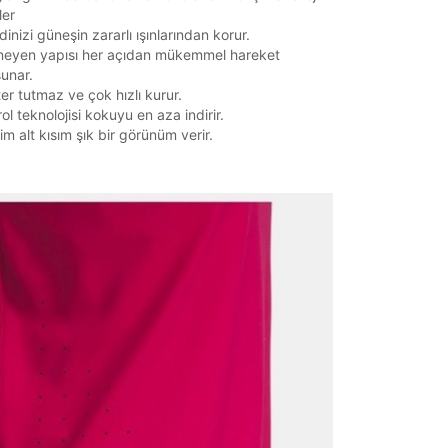
it
ler
inizi güneşin zararlı ışınlarından korur.
neyen yapısı her açıdan mükemmel hareket
sunar.
Mağazada Bul
ter tutmaz ve çok hızlı kurur.
z.
ol teknolojisi kokuyu en aza indirir.
im alt kısım şık bir görünüm verir.