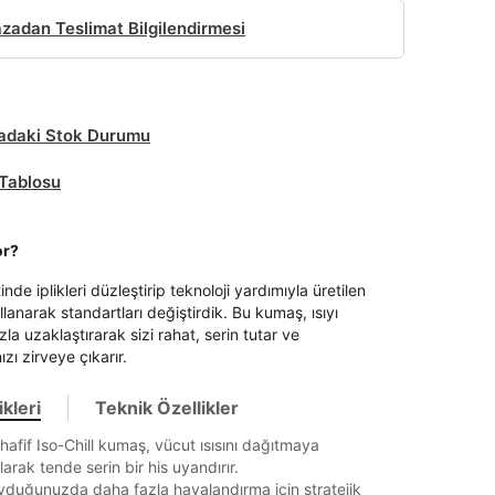
adan Teslimat Bilgilendirmesi
daki Stok Durumu
Tablosu
or?
inde iplikleri düzleştirip teknoloji yardımıyla üretilen
lanarak standartları değiştirdik. Bu kumaş, ısıyı
zla uzaklaştırarak sizi rahat, serin tutar ve
zı zirveye çıkarır.
kleri
Teknik Özellikler
hafif Iso-Chill kumaş, vücut ısısını dağıtmaya
arak tende serin bir his uyandırır.
yduğunuzda daha fazla havalandırma için stratejik