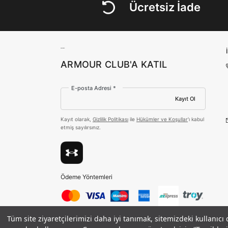
Ücretsiz İade
ARMOUR CLUB'A KATIL
E-posta Adresi *
Kayıt Ol
Kayıt olarak,
Gizlilik Politikası
ile
Hükümler ve Koşullar
'ı kabul
etmiş sayılırsınız.
Ödeme Yöntemleri
Tüm site ziyaretçilerimizi daha iyi tanımak, sitemizdeki kullanıcı
©2021 Under Armour, Inc.
Gizlilik Politikası
/
Çerez Politikası
/
Kadın UA Launch Elite Atlet