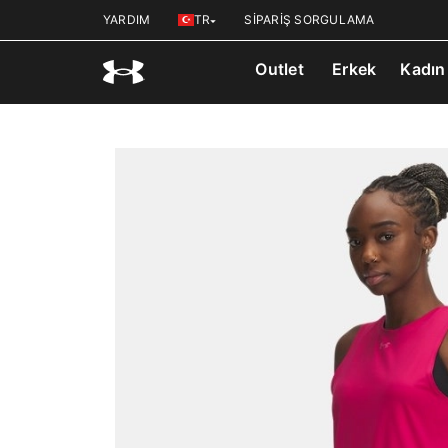
YARDIM
TR
SİPARİŞ SORGULAMA
Outlet
Erkek
Kadın