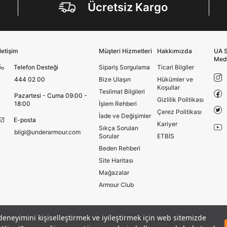
Sms
Ücretsiz Kargo
E-mail
Çağrı Merkezi / Arama
Kişisel verilerimin Doğuş Perakende Satış Giyim ve
Aksesuar Ticaret A.Ş. bünyesinde yer alan
İletişim
Müşteri Hizmetleri
Hakkımızda
UA S
markalara ait ürünlerin bana özel pazarlanması ve
Med
Telefon Desteği
Sipariş Sorgulama
Ticari Bilgiler
Doğuş Grubu şirketlerinde bulunan pazarlama
verilerimin kişiselleştirilmiş reklamcılık faaliyeti
444 02 00
Bize Ulaşın
Hükümler ve
amacıyla işlenmesini kabul ediyorum.
Koşullar
Teslimat Bilgileri
Pazartesi - Cuma 09:00 -
Kimlik, iletişim ve müşteri işlem verilerimin alınan
Gizlilik Politikası
18:00
İşlem Rehberi
internet sitesi altyapı hizmetlerinin sunucularının yurt
Çerez Politikası
İade ve Değişimler
dışında bulunması sebebiyle yurt dışında mukim
E-posta
Kariyer
Amazon Inc. ve Google LLC. ile paylaşılmasını kabul
Sıkça Sorulan
bilgi@underarmour.com
ediyorum.
Sorular
ETBİS
Beden Rehberi
Üye Ol
Site Haritası
Mağazalar
Armour Club
 deneyimini kişiselleştirmek ve iyileştirmek için web sitemizde
Hüküm ve Koşullar
Çerezleri Yönet