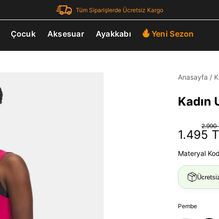
Tüm Siparişlerde Ücretsiz Kargo
Çocuk
Aksesuar
Ayakkabı
Yeni Sezon
Anasayfa
/
K
Kadın U
2.990
1.495 
Materyal Ko
Ücretsi
Pembe