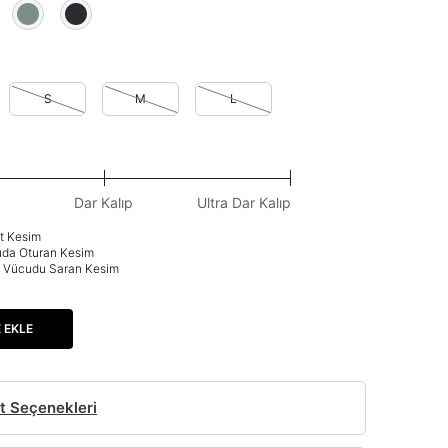
S
M
L
Dar Kalıp
Ultra Dar Kalıp
at Kesim
uda Oturan Kesim
p: Vücudu Saran Kesim
 EKLE
t Seçenekleri