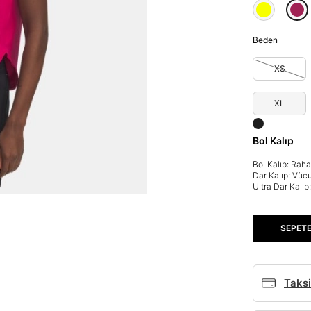
Beden
XS
XL
Bol Kalıp
Bol Kalıp: Rah
Dar Kalıp: Vüc
Ultra Dar Kalı
SEPETE
Taksi
Parola Yenileme