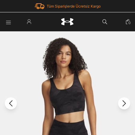
Tüm Siparişlerde Ücretsiz Kargo
Parola Yenileme
0
Giriş Yap
Parola yenileme isteği için e-posta adresinizi giriniz.
E-posta adresi
E-posta Adresi *
Şifre *
Parolayı Yenile
göster
Giriş Sayfasına Dön
Şifremi Unuttum
Zaten hesabın var mı? Giriş yap
Giriş Yap
Kayıt Ol
Under Armour'da yeni misiniz?
Üye Olmadan Devam Et