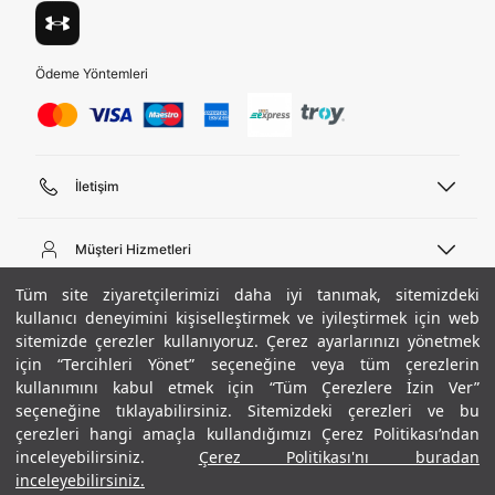
Ödeme Yöntemleri
İletişim
Telefon Desteği
444 02 00
Müşteri Hizmetleri
Pazartesi - Cuma 09:00 - 18:00
E-posta
Sipariş Sorgulama
Tüm site ziyaretçilerimizi daha iyi tanımak, sitemizdeki
bilgi@underarmour.com
Hakkımızda
Bize Ulaşın
kullanıcı deneyimini kişiselleştirmek ve iyileştirmek için web
sitemizde çerezler kullanıyoruz. Çerez ayarlarınızı yönetmek
Teslimat Bilgileri
Ticari Bilgiler
için “Tercihleri Yönet” seçeneğine veya tüm çerezlerin
İşlem Rehberi
UA Sosyal Medya
Hükümler ve Koşullar
kullanımını kabul etmek için “Tüm Çerezlere İzin Ver”
İade ve Değişimler
Gizlilik Politikası
seçeneğine tıklayabilirsiniz. Sitemizdeki çerezleri ve bu
Instagram
Sıkça Sorulan Sorular
Çerez Politikası
çerezleri hangi amaçla kullandığımızı Çerez Politikası’ndan
Popüler Kategoriler
Facebook
Beden Rehberi
inceleyebilirsiniz.
Çerez Politikası'nı buradan
Kariyer
Twitter
Site Haritası
Erkek Basketbol Ayakkabısı
inceleyebilirsiniz.
+ 4 Renk
ETBİS
YouTube