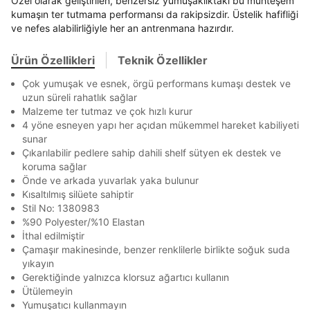
Özel olarak geliştirilen, benzersiz yumuşaklıktaki bu muhteşem
Banka
Kart
Taksit
Siparişinizin durumu hakkında bilgi alabilmek için
Term Of Use
ipsum
sn
sn
kumaşın ter tutmama performansı da rakipsizdir. Üstelik hafifliği
BEDEN TABLOSU
En az 8 karakter
Bir küçük harf karakter
aşağıdaki bilgileri giriniz.
Stok Bildirimi
ve nefes alabilirliğiyle her an antrenmana hazırdır.
İşbankası
Maximum
6
Bir rakam
Bir büyük harf
E-posta Adresi *
En az 1 özel karakter
Akbank
Axess
4
SMS Onay Kodu
SMS Onay Kodu
Ürün Özellikleri
Teknik Özellikler
Beden Seçin
Ürün stoklara geldiğinde
mail adresinize
Ziraat Bankası
Ziraat Bankası
4
Kapat
bildirim göndereceğiz.
Çok yumuşak ve esnek, örgü performans kumaşı destek ve
Sipariş Numaranız *
Bilgilerinizi güncellemek için lütfen telefonunuza SMS
Bilgilerinizi güncellemek için lütfen telefonunuza SMS
Aşağıdakileri okudum ve kabul ediyorum:
Kapat
Kapat
uzun süreli rahatlık sağlar
QNB
QNB
4
ile gelen kodu girerek telefon numaranızı doğrulayın.
ile gelen kodu girerek telefon numaranızı doğrulayın.
Kişisel verileriniz
Aydınlatma Metni
,
Hüküm ve Koşullar
Mağazada Bul
Malzeme ter tutmaz ve çok hızlı kurur
uyarınca işlenecektir. Kişisel verilerimin Doğuş
AnadoluBank
World
3
4 yöne esneyen yapı her açıdan mükemmel hareket kabiliyeti
Kapat
Perakende Satış Giyim ve Aksesuar Ticaret A.Ş.
sunar
tarafından ticari elektronik ileti gönderilmesi amacıyla
Sorgula
Çıkarılabilir pedlere sahip dahili shelf sütyen ek destek ve
işlenmesini kabul ediyorum.
koruma sağlar
Sms
GÖNDER
GÖNDER
Önde ve arkada yuvarlak yaka bulunur
Kapat
Kısaltılmış silüete sahiptir
E-mail
Stil No: 1380983
Çağrı Merkezi / Arama
%90 Polyester/%10 Elastan
Kişisel verilerimin Doğuş Perakende Satış Giyim ve
İthal edilmiştir
Aksesuar Ticaret A.Ş. bünyesinde yer alan
Çamaşır makinesinde, benzer renklilerle birlikte soğuk suda
markalara ait ürünlerin bana özel pazarlanması ve
yıkayın
Doğuş Grubu şirketlerinde bulunan pazarlama
Gerektiğinde yalnızca klorsuz ağartıcı kullanın
verilerimin kişiselleştirilmiş reklamcılık faaliyeti
Ütülemeyin
amacıyla işlenmesini kabul ediyorum.
Yumuşatıcı kullanmayın