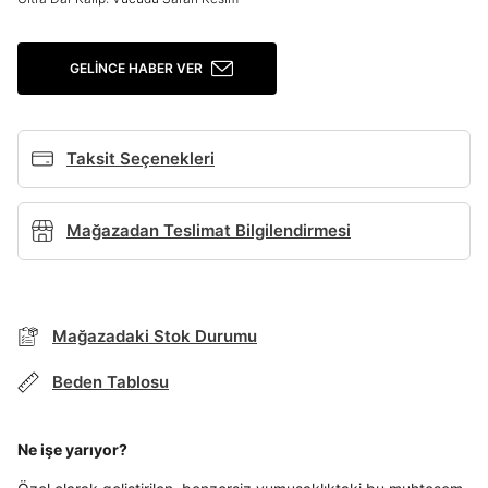
Giriş Yap
GELINCE HABER VER
Ad*
Taksit Seçenekleri
Soyad*
Mağazadan Teslimat Bilgilendirmesi
Telefon Numarası*
Mağazadaki Stok Durumu
E-posta Adresi*
Beden Tablosu
TAKSİT SEÇENEKLERİ
Şifre*
Ne işe yarıyor?
göster
Mağazada Bul