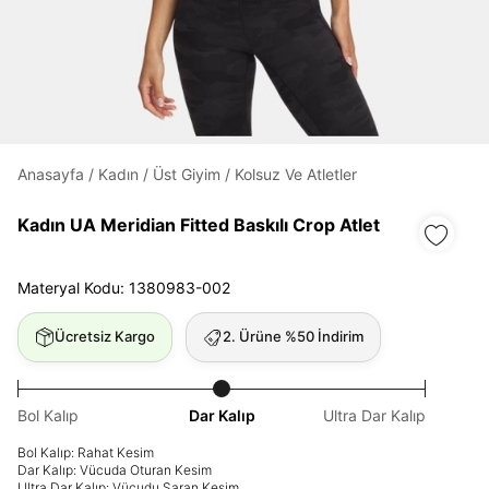
Daha hızlı ödeme.
Hızlı sipariş takibi.
Anasayfa
/
Kadın
/
Üst Giyim
/
Kolsuz Ve Atletler
Kolay iade ve değişim.
Kadın UA Meridian Fitted Baskılı Crop Atlet
Giriş Yap
Kayıt Ol
Materyal Kodu: 1380983-002
E-posta
Ücretsiz Kargo
2. Ürüne %50 İndirim
Şifre
Bol Kalıp
Dar Kalıp
Ultra Dar Kalıp
göster
Bol Kalıp: Rahat Kesim
Dar Kalıp: Vücuda Oturan Kesim
Şifremi Unuttum
Beni Hatırla
Ultra Dar Kalıp: Vücudu Saran Kesim