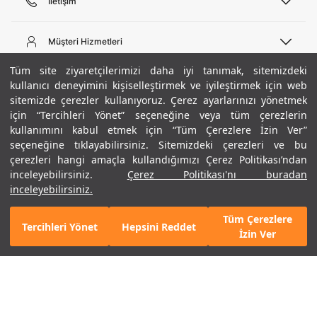
İletişim
Telefon Desteği
444 02 00
Müşteri Hizmetleri
Pazartesi - Cuma 09:00 - 18:00
E-posta
Sipariş Sorgulama
Tüm site ziyaretçilerimizi daha iyi tanımak, sitemizdeki
bilgi@underarmour.com
Hakkımızda
Bize Ulaşın
kullanıcı deneyimini kişiselleştirmek ve iyileştirmek için web
sitemizde çerezler kullanıyoruz. Çerez ayarlarınızı yönetmek
Teslimat Bilgileri
Ticari Bilgiler
için “Tercihleri Yönet” seçeneğine veya tüm çerezlerin
İşlem Rehberi
UA Sosyal Medya
Hükümler ve Koşullar
kullanımını kabul etmek için “Tüm Çerezlere İzin Ver”
İade ve Değişimler
Gizlilik Politikası
seçeneğine tıklayabilirsiniz. Sitemizdeki çerezleri ve bu
Instagram
Sıkça Sorulan Sorular
Çerez Politikası
çerezleri hangi amaçla kullandığımızı Çerez Politikası’ndan
Popüler Kategoriler
Facebook
Beden Rehberi
inceleyebilirsiniz.
Çerez Politikası'nı buradan
Kariyer
Twitter
Site Haritası
Erkek Basketbol Ayakkabısı
inceleyebilirsiniz.
Siyah
ETBİS
YouTube
Mağazalar
Çocuk Basketbol Ayakkabısı
Tüm Çerezlere
Armour Club
Erkek Eşofman
Tercihleri Yönet
Hepsini Reddet
GELINCE HABER VER
İzin Ver
Kadın Spor Sütyeni
Kadın Tayt
Erkek Tişört
Erkek Koşu Ayakkabısı
©2021 Under Armour, Inc.
Kadın Koşu Ayakkabısı
Gizlilik Politikası
/
Çerez Politikası
/
Hüküm ve Koşullar
Çerezleri Yönet