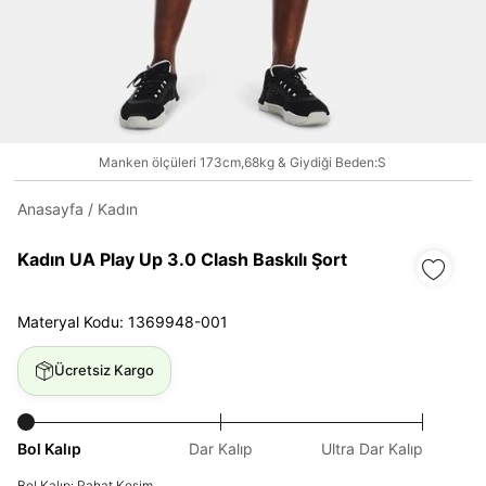
Daha hızlı ödeme.
Hızlı sipariş takibi.
Kolay iade ve değişim.
Manken ölçüleri 173cm,68kg & Giydiği Beden:S
Giriş Yap
Kayıt Ol
Anasayfa
/
Kadın
Kadın UA Play Up 3.0 Clash Baskılı Şort
E-posta
Materyal Kodu: 1369948-001
Şifre
Ücretsiz Kargo
göster
Şifremi Unuttum
Beni Hatırla
Bol Kalıp
Dar Kalıp
Ultra Dar Kalıp
Bol Kalıp: Rahat Kesim