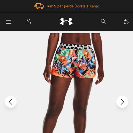
Tüm Siparişlerde Ücretsiz Kargo
Parola Yenileme
0
Giriş Yap
Parola yenileme isteği için e-posta adresinizi giriniz.
E-posta adresi
E-posta Adresi *
Şifre *
Parolayı Yenile
göster
Giriş Sayfasına Dön
Şifremi Unuttum
Zaten hesabın var mı? Giriş yap
Giriş Yap
Kayıt Ol
Under Armour'da yeni misiniz?
Üye Olmadan Devam Et