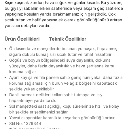
TAKSİT SEÇENEKLERİ
Kışın koşmak zordur; hava soğuk ve günler kısadır. Bu yüzden,
bu giysiyi sabahın erken saatlerinde veya akşam geç saatlerde
Mağazada Bul
En az 8 karakter
Bir küçük harf karakter
yaptığınız koşuları yarıda bırakmamanız için geliştirdik. Çok
Bir rakam
Bir büyük harf
sıcak tutan ve hafif yapısına ek olarak görünürlüğünüzü artıran
Banka
Kart
Taksit
Siparişinizin durumu hakkında bilgi alabilmek için
Term Of Use
ipsum
sn
sn
En az 1 özel karakter
BEDEN TABLOSU
aşağıdaki bilgileri giriniz.
yansıtıcı detayları vardır.
Stok Bildirimi
İşbankası
Maximum
6
E-posta Adresi *
Ürün Özellikleri
Teknik Özellikler
Akbank
Axess
4
SMS Onay Kodu
SMS Onay Kodu
Aşağıdakileri okudum ve kabul ediyorum:
Beden Seçin
Ürün stoklara geldiğinde
mail adresinize
Ön kısımda ve manşetlerde bulunan yumuşak, fırçalanmış
Ziraat Bankası
Ziraat Bankası
4
Kişisel verileriniz
Aydınlatma Metni
,
Hüküm ve Koşullar
Kapat
bildirim göndereceğiz.
Sipariş Numaranız *
ızgara dokulu kumaş sizi sıcak tutar ve rahat hissettirir
Bilgilerinizi güncellemek için lütfen telefonunuza SMS
Bilgilerinizi güncellemek için lütfen telefonunuza SMS
uyarınca işlenecektir. Kişisel verilerimin Doğuş
Kapat
Kapat
QNB
QNB
4
Göğüs ve boyun bölgesindeki suya dayanıklı, dokuma
ile gelen kodu girerek telefon numaranızı doğrulayın.
ile gelen kodu girerek telefon numaranızı doğrulayın.
Perakende Satış Giyim ve Aksesuar Ticaret A.Ş.
Mağazada Bul
yüzeyler, daha fazla dayanıklılık ve hava şartlarına karşı
tarafından ticari elektronik ileti gönderilmesi amacıyla
AnadoluBank
World
3
Kapat
işlenmesini kabul ediyorum.
koruma sağlar
Ayarlı kayışa ve file panele sahip geniş huni yaka, daha fazla
Sorgula
Sms
koruma sağlaması için burun ve ağız bölgesini kapatacak
E-mail
şekilde yukarı çekilebilir
GÖNDER
GÖNDER
Dahili parmak delikleri kolları sabit tutmaya ve ısıyı
Çağrı Merkezi / Arama
Kapat
hapsetmeye yardımcı olur
Kişisel verilerimin Doğuş Perakende Satış Giyim ve
Sol manşetteki saat açıklığı, koşu sürelerinize hızlı ve kolay
Aksesuar Ticaret A.Ş. bünyesinde yer alan
bir şekilde erişebilmenizi sağlar
markalara ait ürünlerin bana özel pazarlanması ve
Yansıtıcı ayrıntılar karanlıkta koşarken görünürlüğü artırır
Doğuş Grubu şirketlerinde bulunan pazarlama
verilerimin kişiselleştirilmiş reklamcılık faaliyeti
Stil No: 1379344
amacıyla işlenmesini kabul ediyorum.