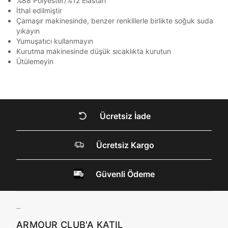
%88 Polyester/%12 Elastan
İthal edilmiştir
Kimlik, iletişim ve müşteri işlem verilerimin alınan
Çamaşır makinesinde, benzer renklilerle birlikte soğuk suda
internet sitesi altyapı hizmetlerinin sunucularının yurt
dışında bulunması sebebiyle yurt dışında mukim
yıkayın
Amazon Inc. ve Google LLC. ile paylaşılmasını kabul
Yumuşatıcı kullanmayın
ediyorum.
Kurutma makinesinde düşük sıcaklıkta kurutun
Ütülemeyin
Üye Ol
DOĞRU UNDER
ARMOUR SİTESİNDE
MİSİNİZ?
Ücretsiz İade
Hangi bölgede alışveriş yapmak istersin?
Ücretsiz Kargo
Güvenli Ödeme
Birleşik Krallık
Türkiye
ARMOUR CLUB'A KATIL