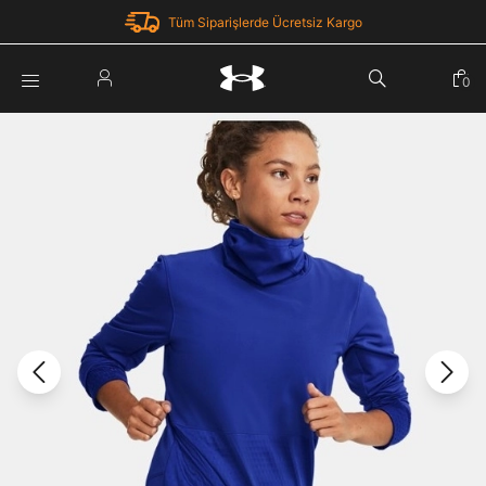
Tüm Siparişlerde Ücretsiz Kargo
Parola Yenileme
0
Giriş Yap
Parola yenileme isteği için e-posta adresinizi giriniz.
E-posta adresi
E-posta Adresi *
Şifre *
Parolayı Yenile
göster
Giriş Sayfasına Dön
Şifremi Unuttum
Zaten hesabın var mı? Giriş yap
Giriş Yap
Kayıt Ol
Under Armour'da yeni misiniz?
Üye Olmadan Devam Et