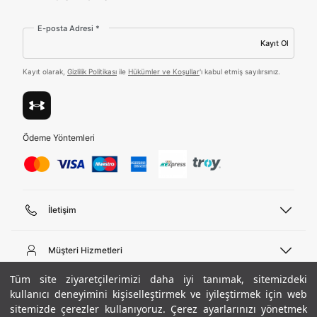
E-posta Adresi *
Tümünü Gör
Kayıt Ol
Kayıt olarak,
Gizlilik Politikası
ile
Hükümler ve Koşullar
'ı kabul etmiş sayılırsınız.
Ödeme Yöntemleri
İletişim
Telefon Desteği
444 02 00
Müşteri Hizmetleri
Pazartesi - Cuma 09:00 - 18:00
E-posta
Sipariş Sorgulama
Tüm site ziyaretçilerimizi daha iyi tanımak, sitemizdeki
bilgi@underarmour.com
Hakkımızda
Bize Ulaşın
kullanıcı deneyimini kişiselleştirmek ve iyileştirmek için web
sitemizde çerezler kullanıyoruz. Çerez ayarlarınızı yönetmek
Teslimat Bilgileri
Ticari Bilgiler