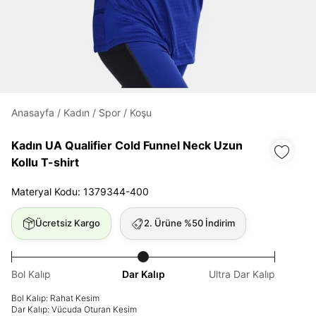
Daha hızlı ödeme.
Hızlı sipariş takibi.
Anasayfa
/
Kadın
/
Spor
/
Koşu
Kolay iade ve değişim.
Kadın UA Qualifier Cold Funnel Neck Uzun
Kollu T-shirt
Giriş Yap
Kayıt Ol
Materyal Kodu: 1379344-400
E-posta
Ücretsiz Kargo
2. Ürüne %50 İndirim
Şifre
Bol Kalıp
Dar Kalıp
Ultra Dar Kalıp
göster
Bol Kalıp: Rahat Kesim
Dar Kalıp: Vücuda Oturan Kesim