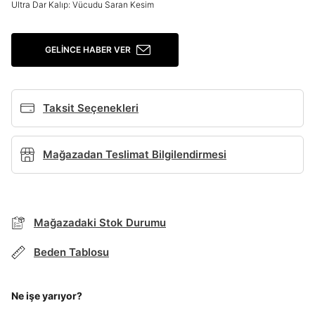
Ultra Dar Kalıp: Vücudu Saran Kesim
Şifremi Unuttum
Beni Hatırla
Giriş Yap
GELINCE HABER VER
Ad*
Taksit Seçenekleri
Soyad*
Mağazadan Teslimat Bilgilendirmesi
Telefon Numarası*
Mağazadaki Stok Durumu
E-posta Adresi*
Beden Tablosu
Şifre*
Ne işe yarıyor?
göster