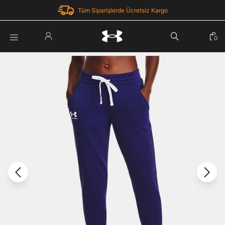
Tüm Siparişlerde Ücretsiz Kargo
Parola Yenileme
0
Giriş Yap
Parola yenileme isteği için e-posta adresinizi giriniz.
E-posta adresi
E-posta Adresi *
Şifre *
Parolayı Yenile
göster
Giriş Sayfasına Dön
Şifremi Unuttum
Zaten hesabın var mı? Giriş yap
Giriş Yap
Kayıt Ol
Under Armour'da yeni misiniz?
Üye Olmadan Devam Et