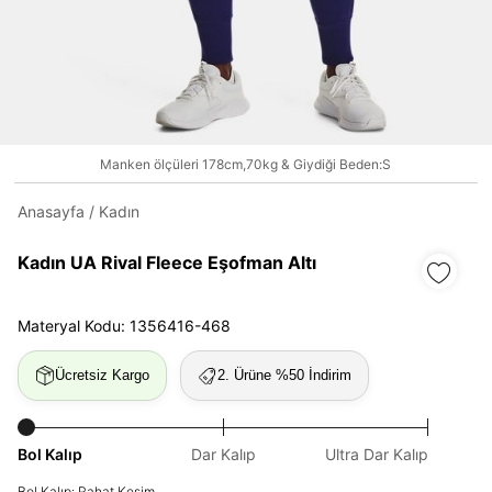
Daha hızlı ödeme.
Hızlı sipariş takibi.
Kolay iade ve değişim.
Manken ölçüleri 178cm,70kg & Giydiği Beden:S
Giriş Yap
Kayıt Ol
Anasayfa
/
Kadın
E-posta
Kadın UA Rival Fleece Eşofman Altı
Materyal Kodu: 1356416-468
Şifre
göster
Ücretsiz Kargo
2. Ürüne %50 İndirim
Şifremi Unuttum
Beni Hatırla
Bol Kalıp
Dar Kalıp
Ultra Dar Kalıp
Giriş Yap
Bol Kalıp: Rahat Kesim