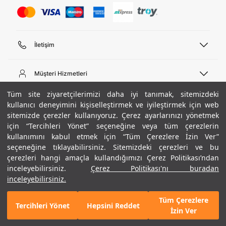
İletişim
Telefon Desteği
444 02 00
Müşteri Hizmetleri
Pazartesi - Cuma 09:00 - 18:00
E-posta
Sipariş Sorgulama
Tüm site ziyaretçilerimizi daha iyi tanımak, sitemizdeki
bilgi@underarmour.com
Hakkımızda
Bize Ulaşın
kullanıcı deneyimini kişiselleştirmek ve iyileştirmek için web
sitemizde çerezler kullanıyoruz. Çerez ayarlarınızı yönetmek
Teslimat Bilgileri
Ticari Bilgiler
için “Tercihleri Yönet” seçeneğine veya tüm çerezlerin
İşlem Rehberi
UA Sosyal Medya
Hükümler ve Koşullar
kullanımını kabul etmek için “Tüm Çerezlere İzin Ver”
İade ve Değişimler
Gizlilik Politikası
seçeneğine tıklayabilirsiniz. Sitemizdeki çerezleri ve bu
Instagram
Sıkça Sorulan Sorular
Çerez Politikası
çerezleri hangi amaçla kullandığımızı Çerez Politikası’ndan
Popüler Kategoriler
Facebook
Beden Rehberi
inceleyebilirsiniz.
Çerez Politikası'nı buradan
Kariyer
Twitter
Site Haritası
Erkek Basketbol Ayakkabısı
inceleyebilirsiniz.
+ 6 Renk
ETBİS
YouTube
Mağazalar
Çocuk Basketbol Ayakkabısı
Tüm Çerezlere
Armour Club
Erkek Eşofman
Tercihleri Yönet
Hepsini Reddet
GELINCE HABER VER
İzin Ver
Kadın Spor Sütyeni