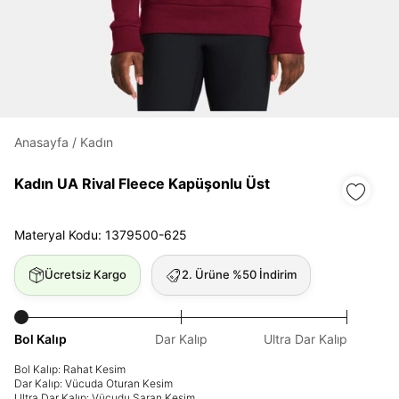
Daha hızlı ödeme.
Hızlı sipariş takibi.
Kolay iade ve değişim.
Anasayfa
/
Kadın
Giriş Yap
Kayıt Ol
Kadın UA Rival Fleece Kapüşonlu Üst
Materyal Kodu: 1379500-625
E-posta
Ücretsiz Kargo
2. Ürüne %50 İndirim
Şifre
göster
Bol Kalıp
Dar Kalıp
Ultra Dar Kalıp
Bol Kalıp: Rahat Kesim
Şifremi Unuttum
Beni Hatırla
Dar Kalıp: Vücuda Oturan Kesim
Ultra Dar Kalıp: Vücudu Saran Kesim