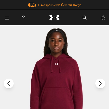
Tüm Siparişlerde Ücretsiz Kargo
Parola Yenileme
0
Giriş Yap
Parola yenileme isteği için e-posta adresinizi giriniz.
E-posta adresi
E-posta Adresi *
Şifre *
Parolayı Yenile
göster
Giriş Sayfasına Dön
Şifremi Unuttum
Zaten hesabın var mı? Giriş yap
Giriş Yap
Kayıt Ol
Under Armour'da yeni misiniz?
Üye Olmadan Devam Et