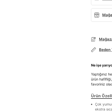
Mağaz
Mağaza
Parola Yenileme
Beden 
Parola yenileme isteği için e-posta adresinizi giriniz.
Ne işe yarıy
E-posta adresi
Yaptığınız he
ürün hafifliğ
favoriniz ola
Ürün Özelli
Parolayı Yenile
Çok yumuşa
ekstra sıc
Giriş Sayfasına Dön