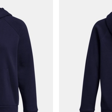
göster
En az 8 karakter
Bir küçük harf karakter
Bir rakam
Bir büyük harf
En az 1 özel karakter
Aşağıdakileri okudum ve kabul ediyorum:
Kişisel verileriniz
Aydınlatma Metni
,
Hüküm ve Koşullar
uyarınca işlenecektir. Kişisel verilerimin Doğuş
Perakende Satış Giyim ve Aksesuar Ticaret A.Ş.
tarafından ticari elektronik ileti gönderilmesi amacıyla
işlenmesini kabul ediyorum.
Sms
E-mail
Çağrı Merkezi / Arama
Kişisel verilerimin Doğuş Perakende Satış Giyim ve
Aksesuar Ticaret A.Ş. bünyesinde yer alan
markalara ait ürünlerin bana özel pazarlanması ve
Doğuş Grubu şirketlerinde bulunan pazarlama
verilerimin kişiselleştirilmiş reklamcılık faaliyeti