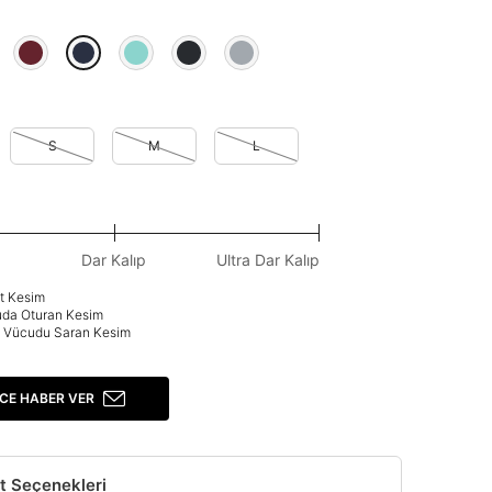
S
M
L
Dar Kalıp
Ultra Dar Kalıp
at Kesim
uda Oturan Kesim
p: Vücudu Saran Kesim
CE HABER VER
t Seçenekleri