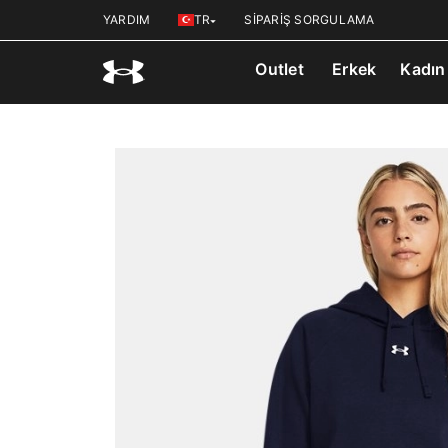
YARDIM
TR
SİPARİŞ SORGULAMA
Outlet
Erkek
Kadın