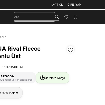
KAYIT OL
GIRIŞ YAP
0
adın
UA Rival Fleece
nlu Üst
du: 1379500-410
KARGODA
Ücretsiz Kargo
0'a kadar verilen siparişlerde
e %50 İndirim