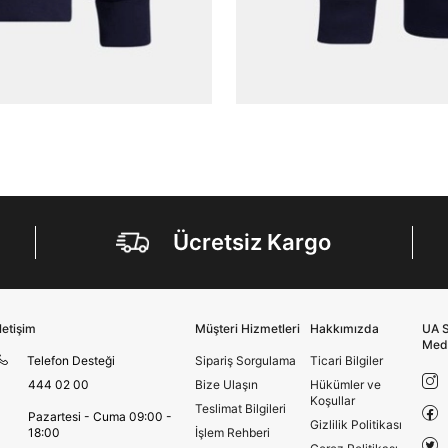
amacıyla işlenmesini kabul ediyorum.
Kimlik, iletişim ve müşteri işlem verilerimin alınan
internet sitesi altyapı hizmetlerinin sunucularının yurt
dışında bulunması sebebiyle yurt dışında mukim
Amazon Inc. ve Google LLC. ile paylaşılmasını kabul
ediyorum.
Üye Ol
Ücretsiz Kargo
İletişim
Müşteri Hizmetleri
Hakkımızda
UA S
Med
Telefon Desteği
Sipariş Sorgulama
Ticari Bilgiler
444 02 00
Bize Ulaşın
Hükümler ve
Koşullar
Teslimat Bilgileri
Pazartesi - Cuma 09:00 -
Gizlilik Politikası
18:00
İşlem Rehberi