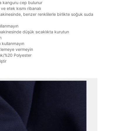
a kanguru cep bulunur
 ve etek kısmı ribanalı
kinesinde, benzer renklilerle birlikte soğuk suda
ullanmayın
akinesinde düşük sıcaklıkta kurutun
n
ı kullanmayın
zlemeye vermeyin
k/%20 Polyester
ştir
it
Mağazada Bul
z.