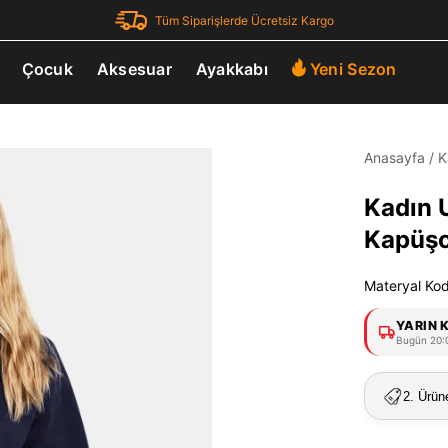
Tüm Siparişlerde Ücretsiz Kargo
Çocuk
Aksesuar
Ayakkabı
Yeni Sezon
Anasayfa
/
K
Kadın 
Kapüşo
Materyal Ko
YARIN 
Bugün 20:0
2. Ürün