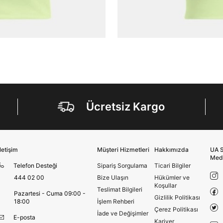
Kimlik, iletişim ve müşteri işlem verilerimin alınan
internet sitesi altyapı hizmetlerinin sunucularının yurt
dışında bulunması sebebiyle yurt dışında mukim
Amazon Inc. ve Google LLC. ile paylaşılmasını kabul
ediyorum.
Üye Ol
Ücretsiz Kargo
İletişim
Müşteri Hizmetleri
Hakkımızda
UA S
Med
Telefon Desteği
Sipariş Sorgulama
Ticari Bilgiler
444 02 00
Bize Ulaşın
Hükümler ve
Koşullar
Teslimat Bilgileri
Pazartesi - Cuma 09:00 -
Gizlilik Politikası
18:00
İşlem Rehberi
Çerez Politikası
İade ve Değişimler
E-posta
Kariyer