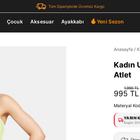
Tüm Siparişlerde Ücretsiz Kargo
Çocuk
Aksesuar
Ayakkabı
Yeni Sezon
Anasayfa
/
K
Kadın 
Atlet
1.990 TL
995 TL
Materyal Ko
YARIN 
Bugün 20:0