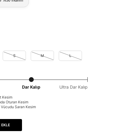
e %50 İndirim
S
M
L
Dar Kalıp
Ultra Dar Kalıp
at Kesim
uda Oturan Kesim
p: Vücudu Saran Kesim
 EKLE