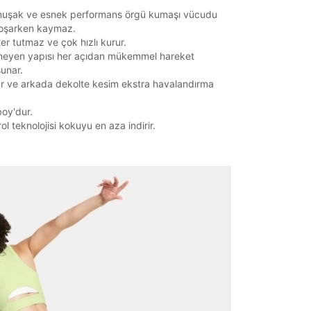
uşak ve esnek performans örgü kumaşı vücudu
koşarken kaymaz.
ter tutmaz ve çok hızlı kurur.
neyen yapısı her açıdan mükemmel hareket
sunar.
r ve arkada dekolte kesim ekstra havalandırma
oy'dur.
ol teknolojisi kokuyu en aza indirir.
it
Mağazada Bul
z.