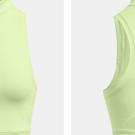
En az 8 karakter
Bir küçük harf karakter
Bir rakam
Bir büyük harf
En az 1 özel karakter
Aşağıdakileri okudum ve kabul ediyorum:
Kişisel verileriniz
Aydınlatma Metni
,
Hüküm ve Koşullar
uyarınca işlenecektir. Kişisel verilerimin Doğuş
Perakende Satış Giyim ve Aksesuar Ticaret A.Ş.
tarafından ticari elektronik ileti gönderilmesi amacıyla
işlenmesini kabul ediyorum.
Sms
E-mail
Çağrı Merkezi / Arama
Kişisel verilerimin Doğuş Perakende Satış Giyim ve
Aksesuar Ticaret A.Ş. bünyesinde yer alan
markalara ait ürünlerin bana özel pazarlanması ve
Doğuş Grubu şirketlerinde bulunan pazarlama
verilerimin kişiselleştirilmiş reklamcılık faaliyeti
amacıyla işlenmesini kabul ediyorum.