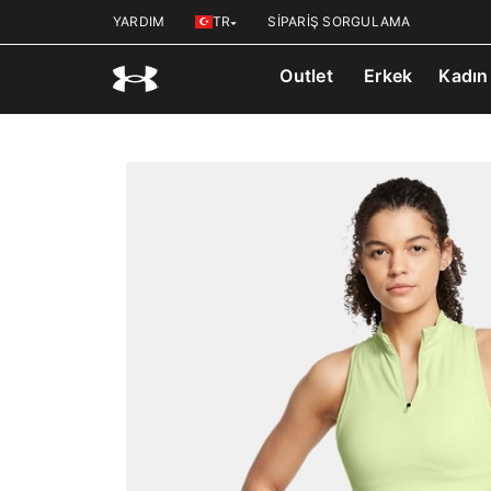
YARDIM
TR
SİPARİŞ SORGULAMA
Outlet
Erkek
Kadın