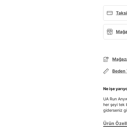
Taksi
Mağaz
Parola Yenileme
Mağaza
Parola yenileme isteği için e-posta adresinizi giriniz.
Beden 
E-posta adresi
Ne işe yarıy
UA Run Anywh
her şeyi tek 
Parolayı Yenile
giderseniz gi
Giriş Sayfasına Dön
Ürün Özelli