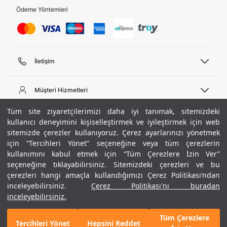
Ödeme Yöntemleri
İletişim
Telefon Desteği
444 02 00
Müşteri Hizmetleri
Pazartesi - Cuma 09:00 - 18:00
E-posta
Sipariş Sorgulama
Tüm site ziyaretçilerimizi daha iyi tanımak, sitemizdeki
bilgi@underarmour.com
Hakkımızda
Bize Ulaşın
kullanıcı deneyimini kişiselleştirmek ve iyileştirmek için web
sitemizde çerezler kullanıyoruz. Çerez ayarlarınızı yönetmek
Teslimat Bilgileri
Ticari Bilgiler
için “Tercihleri Yönet” seçeneğine veya tüm çerezlerin
İşlem Rehberi
UA Sosyal Medya
Hükümler ve Koşullar
kullanımını kabul etmek için “Tüm Çerezlere İzin Ver”
İade ve Değişimler
Gizlilik Politikası
seçeneğine tıklayabilirsiniz. Sitemizdeki çerezleri ve bu
Instagram
Sıkça Sorulan Sorular
Çerez Politikası
çerezleri hangi amaçla kullandığımızı Çerez Politikası’ndan
Popüler Kategoriler
Facebook
Beden Rehberi
inceleyebilirsiniz.
Çerez Politikası'nı buradan
Kariyer
Twitter
Site Haritası
Erkek Basketbol Ayakkabısı
inceleyebilirsiniz.
+ 11 Renk
ETBİS
YouTube
Mağazalar
Çocuk Basketbol Ayakkabısı
Tüm Çerezlere
Armour Club
Erkek Eşofman
Tercihleri Yönet
Hepsini Reddet