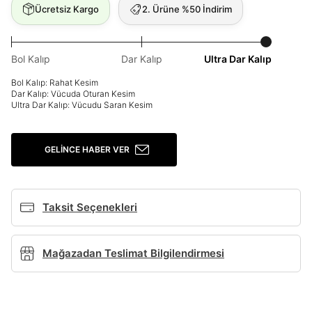
Ücretsiz Kargo
2. Ürüne %50 İndirim
Giriş Yap
Ad*
Bol Kalıp
Dar Kalıp
Ultra Dar Kalıp
Bol Kalıp: Rahat Kesim
Dar Kalıp: Vücuda Oturan Kesim
Soyad*
Ultra Dar Kalıp: Vücudu Saran Kesim
GELINCE HABER VER
Telefon Numarası*
BEDEN TABLOSU
Taksit Seçenekleri
E-posta Adresi*
Mağazadan Teslimat Bilgilendirmesi
TAKSİT SEÇENEKLERİ
Şifre*
Mağazada Bul
göster
Banka
Kart
Taksit
Siparişinizin durumu hakkında bilgi alabilmek için
Term Of Use
ipsum
sn
sn
aşağıdaki bilgileri giriniz.