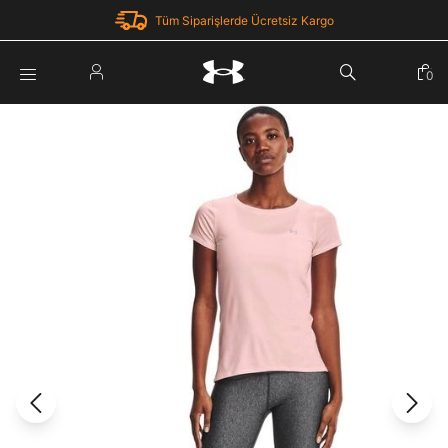
Tüm Siparişlerde Ücretsiz Kargo
Parola Yenileme
0
Giriş Yap
Parola yenileme isteği için e-posta adresinizi giriniz.
E-posta adresi
E-posta Adresi *
Şifre *
Parolayı Yenile
göster
Giriş Sayfasına Dön
Şifremi Unuttum
Zaten hesabın var mı? Giriş yap
Giriş Yap
Kayıt Ol
Under Armour'da yeni misiniz?
Üye Olmadan Devam Et