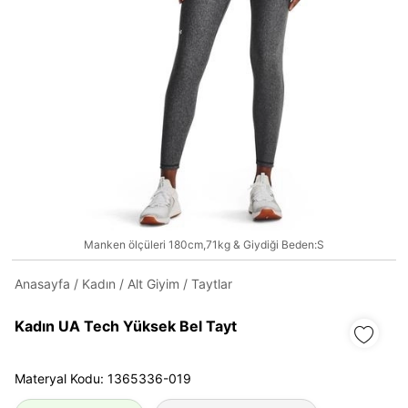
Daha hızlı ödeme.
Hızlı sipariş takibi.
Kolay iade ve değişim.
Giriş Yap
Kayıt Ol
E-posta
Manken ölçüleri 180cm,71kg & Giydiği Beden:S
Anasayfa
/
Kadın
/
Alt Giyim
/
Taytlar
Şifre
Kadın UA Tech Yüksek Bel Tayt
göster
Materyal Kodu: 1365336-019
Şifremi Unuttum
Beni Hatırla