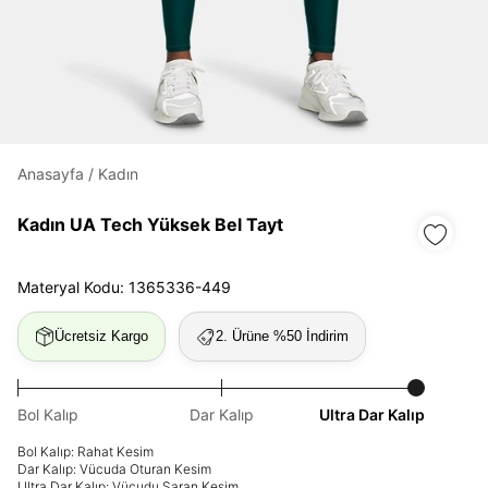
Daha hızlı ödeme.
Hızlı sipariş takibi.
Kolay iade ve değişim.
Anasayfa
/
Kadın
Giriş Yap
Kayıt Ol
Kadın UA Tech Yüksek Bel Tayt
E-posta
Materyal Kodu: 1365336-449
Ücretsiz Kargo
2. Ürüne %50 İndirim
Şifre
göster
Bol Kalıp
Dar Kalıp
Ultra Dar Kalıp
Şifremi Unuttum
Beni Hatırla
Bol Kalıp: Rahat Kesim
Dar Kalıp: Vücuda Oturan Kesim
Ultra Dar Kalıp: Vücudu Saran Kesim