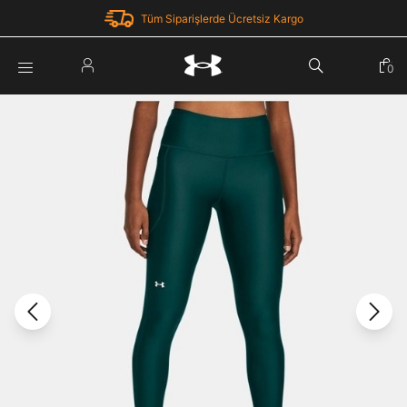
Tüm Siparişlerde Ücretsiz Kargo
Parola Yenileme
0
Giriş Yap
Parola yenileme isteği için e-posta adresinizi giriniz.
E-posta adresi
E-posta Adresi *
Şifre *
Parolayı Yenile
göster
Giriş Sayfasına Dön
Şifremi Unuttum
Zaten hesabın var mı? Giriş yap
Giriş Yap
Kayıt Ol
Under Armour'da yeni misiniz?
Üye Olmadan Devam Et