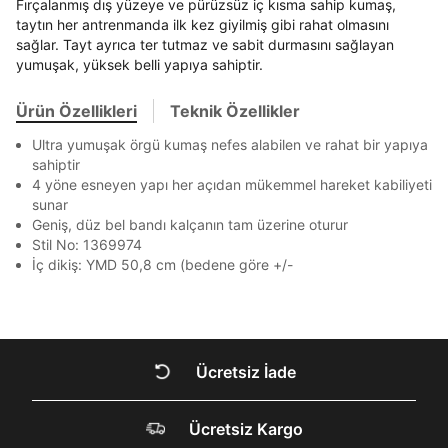
Beden Seçin
Fırçalanmış dış yüzeye ve pürüzsüz iç kısma sahip kumaş,
Ürün stoklara geldiğinde
mail adresinize
Bir rakam
Bir büyük harf
Ziraat Bankası
Ziraat Bankası
4
taytın her antrenmanda ilk kez giyilmiş gibi rahat olmasını
bildirim göndereceğiz.
En az 1 özel karakter
Sipariş Numaranız *
Bilgilerinizi güncellemek için lütfen telefonunuza SMS
Bilgilerinizi güncellemek için lütfen telefonunuza SMS
sağlar. Tayt ayrıca ter tutmaz ve sabit durmasını sağlayan
Kapat
Kapat
QNB
QNB
4
ile gelen kodu girerek telefon numaranızı doğrulayın.
ile gelen kodu girerek telefon numaranızı doğrulayın.
yumuşak, yüksek belli yapıya sahiptir.
Mağazada Bul
AnadoluBank
World
3
Kapat
Aşağıdakileri okudum ve kabul ediyorum:
Ürün Özellikleri
Teknik Özellikler
Sorgula
Kişisel verileriniz
Aydınlatma Metni
,
Hüküm ve Koşullar
uyarınca işlenecektir. Kişisel verilerimin Doğuş
Ultra yumuşak örgü kumaş nefes alabilen ve rahat bir yapıya
Perakende Satış Giyim ve Aksesuar Ticaret A.Ş.
sahiptir
GÖNDER
GÖNDER
tarafından ticari elektronik ileti gönderilmesi amacıyla
4 yöne esneyen yapı her açıdan mükemmel hareket kabiliyeti
Kapat
işlenmesini kabul ediyorum.
sunar
Geniş, düz bel bandı kalçanın tam üzerine oturur
Sms
Stil No: 1369974
E-mail
İç dikiş: YMD 50,8 cm (bedene göre +/-
Çağrı Merkezi / Arama
Kişisel verilerimin Doğuş Perakende Satış Giyim ve
Aksesuar Ticaret A.Ş. bünyesinde yer alan
Kapat
markalara ait ürünlerin bana özel pazarlanması ve
Doğuş Grubu şirketlerinde bulunan pazarlama
Ücretsiz İade
verilerimin kişiselleştirilmiş reklamcılık faaliyeti
amacıyla işlenmesini kabul ediyorum.
DOĞRU UNDER
Kimlik, iletişim ve müşteri işlem verilerimin alınan
Ücretsiz Kargo
ARMOUR SİTESİNDE
internet sitesi altyapı hizmetlerinin sunucularının yurt