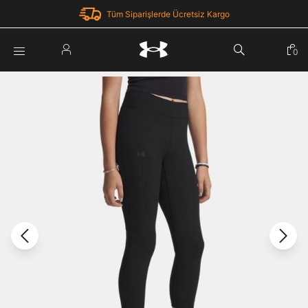
Tüm Siparişlerde Ücretsiz Kargo
Parola Yenileme
0
Giriş Yap
Parola yenileme isteği için e-posta adresinizi giriniz.
E-posta adresi
E-posta Adresi *
Şifre *
Parolayı Yenile
göster
Giriş Sayfasına Dön
Şifremi Unuttum
Zaten hesabın var mı? Giriş yap
Giriş Yap
Kayıt Ol
Under Armour'da yeni misiniz?
Üye Olmadan Devam Et