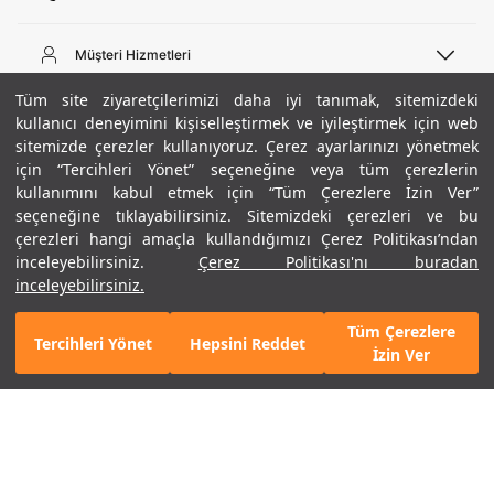
Telefon Desteği
444 02 00
Müşteri Hizmetleri
Pazartesi - Cuma 09:00 - 18:00
E-posta
Sipariş Sorgulama
Tüm site ziyaretçilerimizi daha iyi tanımak, sitemizdeki
bilgi@underarmour.com
Hakkımızda
Bize Ulaşın
kullanıcı deneyimini kişiselleştirmek ve iyileştirmek için web
sitemizde çerezler kullanıyoruz. Çerez ayarlarınızı yönetmek
Teslimat Bilgileri
Ticari Bilgiler
için “Tercihleri Yönet” seçeneğine veya tüm çerezlerin
İşlem Rehberi
UA Sosyal Medya
Hükümler ve Koşullar
kullanımını kabul etmek için “Tüm Çerezlere İzin Ver”
İade ve Değişimler
Gizlilik Politikası
seçeneğine tıklayabilirsiniz. Sitemizdeki çerezleri ve bu
Instagram
Sıkça Sorulan Sorular
Çerez Politikası
çerezleri hangi amaçla kullandığımızı Çerez Politikası’ndan
Popüler Kategoriler
Facebook
Beden Rehberi
inceleyebilirsiniz.
Çerez Politikası'nı buradan
Kariyer
Twitter
Site Haritası
Siyah
Erkek Basketbol Ayakkabısı
inceleyebilirsiniz.
ETBİS
+ 1 Renk
YouTube
Mağazalar
Çocuk Basketbol Ayakkabısı
Tüm Çerezlere
Armour Club
Erkek Eşofman
Tercihleri Yönet
Hepsini Reddet
GELINCE HABER VER
İzin Ver
Kadın Spor Sütyeni
Kadın Tayt
Erkek Tişört
Erkek Koşu Ayakkabısı
©2021 Under Armour, Inc.
Kadın Koşu Ayakkabısı
Gizlilik Politikası
/
Çerez Politikası
/
Hüküm ve Koşullar
Çerezleri Yönet