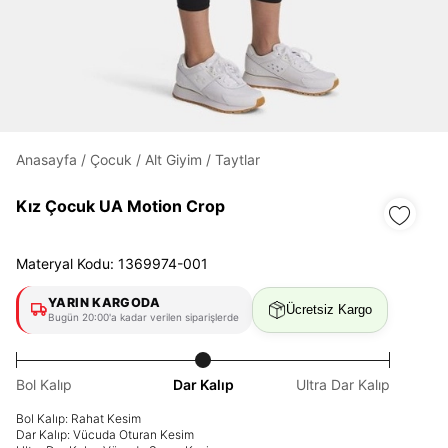
Daha hızlı ödeme.
Hızlı sipariş takibi.
Kolay iade ve değişim.
Anasayfa
/
Çocuk
/
Alt Giyim
/
Taytlar
Giriş Yap
Kayıt Ol
Kız Çocuk UA Motion Crop
E-posta
Materyal Kodu: 1369974-001
YARIN KARGODA
Ücretsiz Kargo
Bugün 20:00'a kadar verilen siparişlerde
Şifre
göster
Bol Kalıp
Dar Kalıp
Ultra Dar Kalıp
Şifremi Unuttum
Beni Hatırla
Bol Kalıp: Rahat Kesim
Dar Kalıp: Vücuda Oturan Kesim