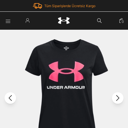
Tüm Siparişlerde Ücretsiz Kargo
Parola Yenileme
0
Giriş Yap
Parola yenileme isteği için e-posta adresinizi giriniz.
E-posta adresi
E-posta Adresi *
Şifre *
Parolayı Yenile
göster
Giriş Sayfasına Dön
Şifremi Unuttum
Zaten hesabın var mı? Giriş yap
Giriş Yap
Kayıt Ol
Under Armour'da yeni misiniz?
Üye Olmadan Devam Et