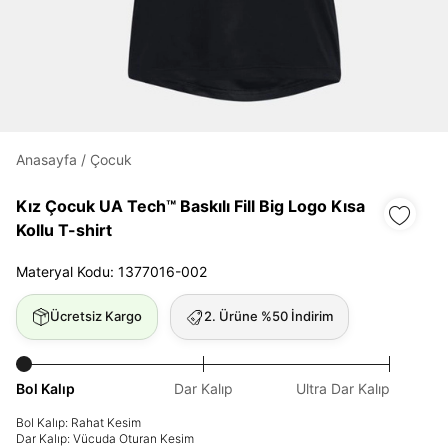
Daha hızlı ödeme.
Hızlı sipariş takibi.
Kolay iade ve değişim.
Anasayfa
/
Çocuk
Giriş Yap
Kayıt Ol
Kız Çocuk UA Tech™ Baskılı Fill Big Logo Kısa
Kollu T-shirt
E-posta
Materyal Kodu: 1377016-002
Ücretsiz Kargo
2. Ürüne %50 İndirim
Şifre
göster
Bol Kalıp
Dar Kalıp
Ultra Dar Kalıp
Şifremi Unuttum
Beni Hatırla
Bol Kalıp: Rahat Kesim
Dar Kalıp: Vücuda Oturan Kesim