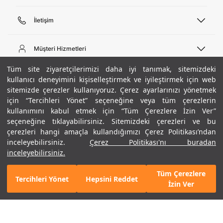
İletişim
Telefon Desteği
444 02 00
Müşteri Hizmetleri
Pazartesi - Cuma 09:00 - 18:00
E-posta
Sipariş Sorgulama
Tüm site ziyaretçilerimizi daha iyi tanımak, sitemizdeki
bilgi@underarmour.com
Hakkımızda
Bize Ulaşın
kullanıcı deneyimini kişiselleştirmek ve iyileştirmek için web
sitemizde çerezler kullanıyoruz. Çerez ayarlarınızı yönetmek
Teslimat Bilgileri
Ticari Bilgiler
için “Tercihleri Yönet” seçeneğine veya tüm çerezlerin
İşlem Rehberi
UA Sosyal Medya
Hükümler ve Koşullar
kullanımını kabul etmek için “Tüm Çerezlere İzin Ver”
İade ve Değişimler
Gizlilik Politikası
seçeneğine tıklayabilirsiniz. Sitemizdeki çerezleri ve bu
Instagram
Sıkça Sorulan Sorular
Çerez Politikası
çerezleri hangi amaçla kullandığımızı Çerez Politikası’ndan
Popüler Kategoriler
Facebook
Beden Rehberi
inceleyebilirsiniz.
Çerez Politikası'nı buradan
Kariyer
Twitter
Site Haritası
Erkek Basketbol Ayakkabısı
inceleyebilirsiniz.
+ 3 Renk
ETBİS
YouTube
Mağazalar
Çocuk Basketbol Ayakkabısı
Tüm Çerezlere
Armour Club
Erkek Eşofman
Tercihleri Yönet
Hepsini Reddet
GELINCE HABER VER
İzin Ver
Kadın Spor Sütyeni
Kadın Tayt
Erkek Tişört