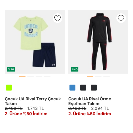
%30
%40
Çocuk UA Rival Terry Çocuk
Çocuk UA Rival Örme
Takım
Eşofman Takımı
2.490 TL
1.743 TL
3.490 TL
2.094 TL
2. Ürüne %50 İndirim
2. Ürüne %50 İndirim