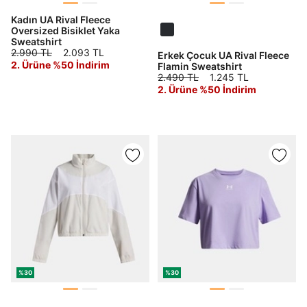
Kadın UA Rival Fleece
Oversized Bisiklet Yaka
Sweatshirt
2.990 TL
2.093 TL
Erkek Çocuk UA Rival Fleece
2. Ürüne %50 İndirim
Flamin Sweatshirt
2.490 TL
1.245 TL
2. Ürüne %50 İndirim
%30
%30