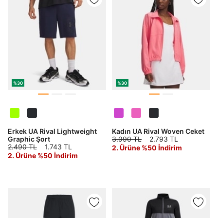
%30
%30
Erkek UA Rival Lightweight
Kadın UA Rival Woven Ceket
Graphic Şort
3.990 TL
2.793 TL
2.490 TL
1.743 TL
2. Ürüne %50 İndirim
2. Ürüne %50 İndirim