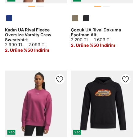
Tümünü Gör
Kadın UA Rival Fleece
Çocuk UA Rival Dokuma
Oversize Varsity Crew
Eşofman Altı
Sweatshirt
2.290 TL
1.603 TL
2.990 TL
2.093 TL
2. Ürüne %50 İndirim
2. Ürüne %50 İndirim
%30
%50