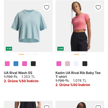
%30
%40
UA Rival Wash SS
Kadın UA Rival Rib Baby Tee
1.790 TL
1.253 TL
T-shirt
1.790 TL
1.074 TL
2. Ürüne %50 İndirim
2. Ürüne %50 İndirim