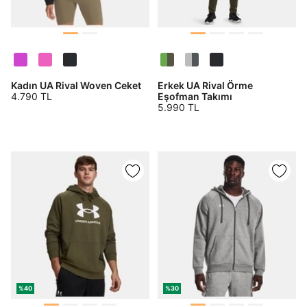
Kadın UA Rival Woven Ceket
Erkek UA Rival Örme
4.790 TL
Eşofman Takımı
5.990 TL
%40
%30