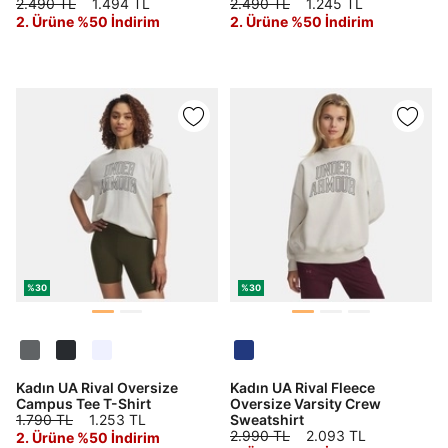
2.490 TL
1.494 TL
2.490 TL
1.245 TL
2. Ürüne %50 İndirim
2. Ürüne %50 İndirim
%30
%30
Kadın UA Rival Oversize
Kadın UA Rival Fleece
Campus Tee T-Shirt
Oversize Varsity Crew
1.790 TL
1.253 TL
Sweatshirt
2.990 TL
2.093 TL
2. Ürüne %50 İndirim