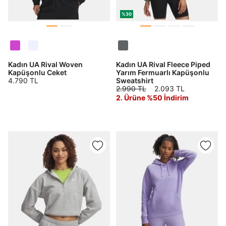
%30
Kadın UA Rival Woven
Kadın UA Rival Fleece Piped
Kapüşonlu Ceket
Yarım Fermuarlı Kapüşonlu
4.790 TL
Sweatshirt
2.990 TL
2.093 TL
2. Ürüne %50 İndirim