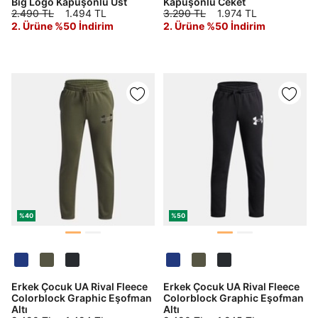
Big Logo Kapüşonlu Üst
Kapüşonlu Ceket
2.490 TL
1.494 TL
3.290 TL
1.974 TL
2. Ürüne %50 İndirim
2. Ürüne %50 İndirim
%40
%50
Erkek Çocuk UA Rival Fleece
Erkek Çocuk UA Rival Fleece
Colorblock Graphic Eşofman
Colorblock Graphic Eşofman
Altı
Altı