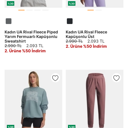
%30
%30
Kadın UA Rival Fleece Piped
Kadın UA Rival Fleece
Yarım Fermuarlı Kapüşonlu
Kapüşonlu Üst
Sweatshirt
2.990 TL
2.093 TL
DOĞRU UNDER
2.990 TL
2.093 TL
2. Ürüne %50 İndirim
2. Ürüne %50 İndirim
ARMOUR SİTESİNDE
MİSİNİZ?
Hangi bölgede alışveriş yapmak istersin?
Birleşik Krallık
Türkiye
%30
%30