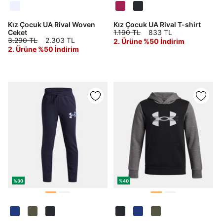
Kız Çocuk UA Rival Woven
Kız Çocuk UA Rival T-shirt
Ceket
1.190 TL
833 TL
3.290 TL
2.303 TL
2. Ürüne %50 İndirim
2. Ürüne %50 İndirim
%30
%40