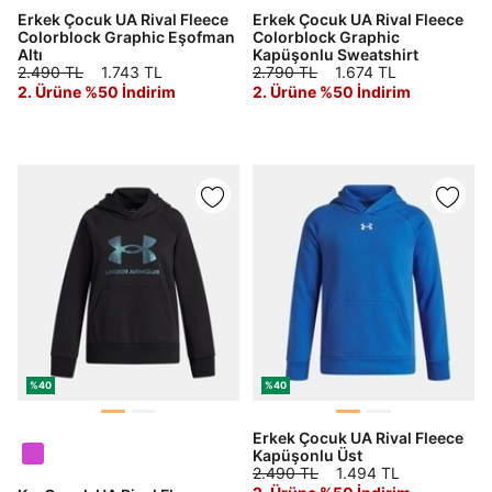
Erkek Çocuk UA Rival Fleece
Erkek Çocuk UA Rival Fleece
Colorblock Graphic Eşofman
Colorblock Graphic
Altı
Kapüşonlu Sweatshirt
2.490 TL
1.743 TL
2.790 TL
1.674 TL
2. Ürüne %50 İndirim
2. Ürüne %50 İndirim
%40
%40
Erkek Çocuk UA Rival Fleece
Kapüşonlu Üst
2.490 TL
1.494 TL