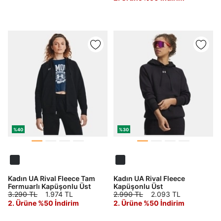
verilerimin kişiselleştirilmiş reklamcılık faaliyeti
amacıyla işlenmesini kabul ediyorum.
Kimlik, iletişim ve müşteri işlem verilerimin alınan
internet sitesi altyapı hizmetlerinin sunucularının yurt
dışında bulunması sebebiyle yurt dışında mukim
Amazon Inc. ve Google LLC. ile paylaşılmasını kabul
ediyorum.
Üye Ol
%40
%30
Kadın UA Rival Fleece Tam
Kadın UA Rival Fleece
Fermuarlı Kapüşonlu Üst
Kapüşonlu Üst
3.290 TL
1.974 TL
2.990 TL
2.093 TL
2. Ürüne %50 İndirim
2. Ürüne %50 İndirim