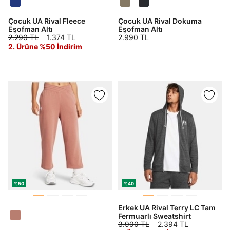
Çocuk UA Rival Fleece
Çocuk UA Rival Dokuma
Eşofman Altı
Eşofman Altı
2.290 TL
1.374 TL
2.990 TL
2. Ürüne %50 İndirim
Daha hızlı ödeme.
Hızlı sipariş takibi.
Kolay iade ve değişim.
Giriş Yap
Kayıt Ol
E-posta
%50
%40
Erkek UA Rival Terry LC Tam
Şifre
Fermuarlı Sweatshirt
3.990 TL
2.394 TL
göster