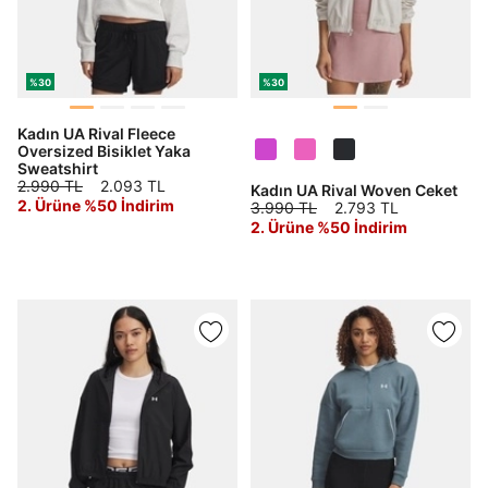
%30
%30
Kadın UA Rival Fleece
Oversized Bisiklet Yaka
Sweatshirt
2.990 TL
2.093 TL
Kadın UA Rival Woven Ceket
2. Ürüne %50 İndirim
3.990 TL
2.793 TL
2. Ürüne %50 İndirim