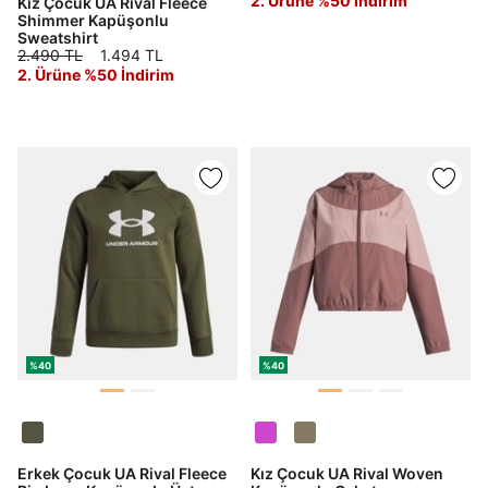
2. Ürüne %50 İndirim
Kız Çocuk UA Rival Fleece
Shimmer Kapüşonlu
Sweatshirt
2.490 TL
1.494 TL
2. Ürüne %50 İndirim
%40
%40
Erkek Çocuk UA Rival Fleece
Kız Çocuk UA Rival Woven