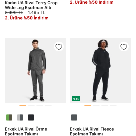
2. Ürüne %50 İndirim
Kadın UA Rival Terry Crop
Wide Leg Eşofman Altı
2.990 TL
1.495 TL
Şifremi Unuttum
Beni Hatırla
2. Ürüne %50 İndirim
Giriş Yap
Ad*
Soyad*
Telefon Numarası*
%40
E-posta Adresi*
Erkek UA Rival Örme
Erkek UA Rival Fleece
Eşofman Takımı
Eşofman Takımı