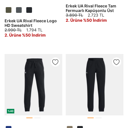
Erkek UA Rival Fleece Tam
Fermuarlı Kapüşonlu Üst
3.890 TL
2.723 TL
2. Ürüne %50 İndirim
Erkek UA Rival Fleece Logo
HD Sweatshirt
2.990 TL
1.794 TL
2. Ürüne %50 İndirim
%40