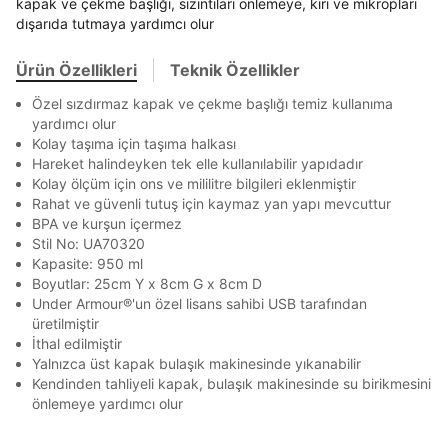
Term Of Use
ipsum
sn
sn
kapak ve çekme başlığı, sızıntıları önlemeye, kiri ve mikropları
BEDEN TABLOSU
aşağıdaki bilgileri giriniz.
En az 8 karakter
Bir küçük harf karakter
Stok Bildirimi
dışarıda tutmaya yardımcı olur
İşbankası
Maximum
6
Bir rakam
Bir büyük harf
E-posta Adresi *
En az 1 özel karakter
Akbank
Axess
4
SMS Onay Kodu
SMS Onay Kodu
Ürün Özellikleri
Teknik Özellikler
Ürün stoklara geldiğinde
mail adresinize
Ziraat Bankası
Ziraat Bankası
4
Mağazada Bul
Kapat
bildirim göndereceğiz.
Özel sızdırmaz kapak ve çekme başlığı temiz kullanıma
Sipariş Numaranız *
Bilgilerinizi güncellemek için lütfen telefonunuza SMS
Bilgilerinizi güncellemek için lütfen telefonunuza SMS
Kapat
Kapat
Aşağıdakileri okudum ve kabul ediyorum:
yardımcı olur
QNB
QNB
4
ile gelen kodu girerek telefon numaranızı doğrulayın.
ile gelen kodu girerek telefon numaranızı doğrulayın.
Kolay taşıma için taşıma halkası
Kişisel verileriniz
Aydınlatma Metni
,
Hüküm ve Koşullar
AnadoluBank
World
3
Hareket halindeyken tek elle kullanılabilir yapıdadır
Kapat
uyarınca işlenecektir. Kişisel verilerimin Doğuş
Perakende Satış Giyim ve Aksesuar Ticaret A.Ş.
Kolay ölçüm için ons ve mililitre bilgileri eklenmiştir
Sorgula
tarafından ticari elektronik ileti gönderilmesi amacıyla
Rahat ve güvenli tutuş için kaymaz yan yapı mevcuttur
işlenmesini kabul ediyorum.
BPA ve kurşun içermez
GÖNDER
GÖNDER
Stil No: UA70320
Sms
Kapat
Kapasite: 950 ml
E-mail
Boyutlar: 25cm Y x 8cm G x 8cm D
Çağrı Merkezi / Arama
Under Armour®'un özel lisans sahibi USB tarafından
üretilmiştir
Kişisel verilerimin Doğuş Perakende Satış Giyim ve
İthal edilmiştir
Aksesuar Ticaret A.Ş. bünyesinde yer alan
markalara ait ürünlerin bana özel pazarlanması ve
Yalnızca üst kapak bulaşık makinesinde yıkanabilir
Doğuş Grubu şirketlerinde bulunan pazarlama
Kendinden tahliyeli kapak, bulaşık makinesinde su birikmesini
verilerimin kişiselleştirilmiş reklamcılık faaliyeti
önlemeye yardımcı olur
amacıyla işlenmesini kabul ediyorum.
Kimlik, iletişim ve müşteri işlem verilerimin alınan