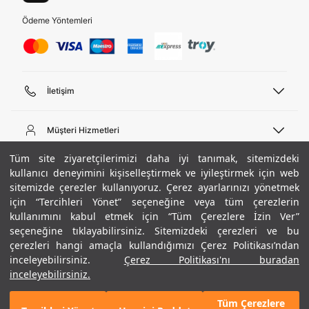
Ödeme Yöntemleri
İletişim
Telefon Desteği
444 02 00
Müşteri Hizmetleri
Pazartesi - Cuma 09:00 - 18:00
E-posta
Sipariş Sorgulama
Tüm site ziyaretçilerimizi daha iyi tanımak, sitemizdeki
bilgi@underarmour.com
Hakkımızda
Bize Ulaşın
kullanıcı deneyimini kişiselleştirmek ve iyileştirmek için web
sitemizde çerezler kullanıyoruz. Çerez ayarlarınızı yönetmek
Teslimat Bilgileri
Ticari Bilgiler
için “Tercihleri Yönet” seçeneğine veya tüm çerezlerin
İşlem Rehberi
UA Sosyal Medya
Hükümler ve Koşullar
kullanımını kabul etmek için “Tüm Çerezlere İzin Ver”
İade ve Değişimler
Gizlilik Politikası
seçeneğine tıklayabilirsiniz. Sitemizdeki çerezleri ve bu
Instagram
Sıkça Sorulan Sorular
Çerez Politikası
çerezleri hangi amaçla kullandığımızı Çerez Politikası’ndan
Popüler Kategoriler
Facebook
Beden Rehberi
inceleyebilirsiniz.
Çerez Politikası'nı buradan
Kariyer
Twitter
Site Haritası
Erkek Basketbol Ayakkabısı
inceleyebilirsiniz.
+ 6 Renk
ETBİS
YouTube
Mağazalar
Çocuk Basketbol Ayakkabısı
Tüm Çerezlere
Armour Club
Erkek Eşofman