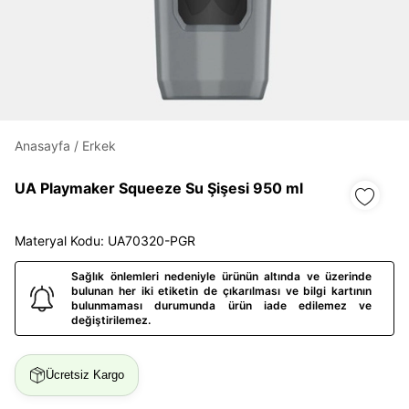
Daha hızlı ödeme.
Hızlı sipariş takibi.
Kolay iade ve değişim.
Anasayfa
/
Erkek
UA Playmaker Squeeze Su Şişesi 950 ml
Giriş Yap
Kayıt Ol
Materyal Kodu: UA70320-PGR
E-posta
Sağlık önlemleri nedeniyle ürünün altında ve üzerinde
bulunan her iki etiketin de çıkarılması ve bilgi kartının
bulunmaması durumunda ürün iade edilemez ve
Şifre
değiştirilemez.
göster
Ücretsiz Kargo
Şifremi Unuttum
Beni Hatırla