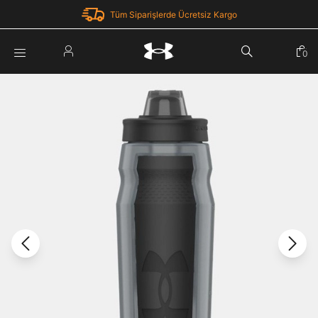
Tüm Siparişlerde Ücretsiz Kargo
Parola Yenileme
0
Giriş Yap
Parola yenileme isteği için e-posta adresinizi giriniz.
E-posta adresi
E-posta Adresi *
Şifre *
Parolayı Yenile
göster
Giriş Sayfasına Dön
Şifremi Unuttum
Zaten hesabın var mı? Giriş yap
Giriş Yap
Kayıt Ol
Under Armour'da yeni misiniz?
Üye Olmadan Devam Et