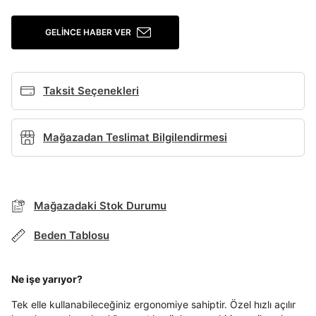
Giriş Yap
GELINCE HABER VER
Ad*
Taksit Seçenekleri
Soyad*
Mağazadan Teslimat Bilgilendirmesi
Telefon Numarası*
Mağazadaki Stok Durumu
E-posta Adresi*
Beden Tablosu
TAKSİT SEÇENEKLERİ
Şifre*
Ne işe yarıyor?
göster
Mağazada Bul
Tek elle kullanabileceğiniz ergonomiye sahiptir. Özel hızlı açılır
Banka
Kart
Taksit
Siparişinizin durumu hakkında bilgi alabilmek için