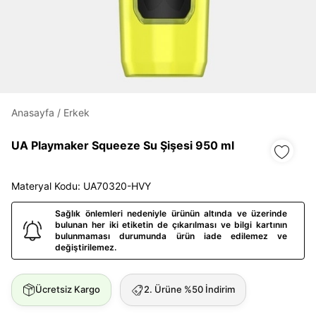
Daha hızlı ödeme.
Hızlı sipariş takibi.
Kolay iade ve değişim.
Anasayfa
/
Erkek
UA Playmaker Squeeze Su Şişesi 950 ml
Giriş Yap
Kayıt Ol
Materyal Kodu: UA70320-HVY
E-posta
Sağlık önlemleri nedeniyle ürünün altında ve üzerinde
bulunan her iki etiketin de çıkarılması ve bilgi kartının
bulunmaması durumunda ürün iade edilemez ve
Şifre
değiştirilemez.
göster
Ücretsiz Kargo
2. Ürüne %50 İndirim
Şifremi Unuttum
Beni Hatırla