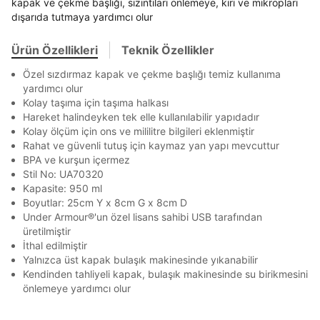
Term Of Use
ipsum
sn
sn
kapak ve çekme başlığı, sızıntıları önlemeye, kiri ve mikropları
BEDEN TABLOSU
aşağıdaki bilgileri giriniz.
En az 8 karakter
Bir küçük harf karakter
Stok Bildirimi
dışarıda tutmaya yardımcı olur
İşbankası
Maximum
6
Bir rakam
Bir büyük harf
E-posta Adresi *
En az 1 özel karakter
Akbank
Axess
4
SMS Onay Kodu
SMS Onay Kodu
Ürün Özellikleri
Teknik Özellikler
Ürün stoklara geldiğinde
mail adresinize
Ziraat Bankası
Ziraat Bankası
4
Mağazada Bul
Kapat
bildirim göndereceğiz.
Özel sızdırmaz kapak ve çekme başlığı temiz kullanıma
Sipariş Numaranız *
Bilgilerinizi güncellemek için lütfen telefonunuza SMS
Bilgilerinizi güncellemek için lütfen telefonunuza SMS
Kapat
Kapat
Aşağıdakileri okudum ve kabul ediyorum:
yardımcı olur
QNB
QNB
4
ile gelen kodu girerek telefon numaranızı doğrulayın.
ile gelen kodu girerek telefon numaranızı doğrulayın.
Kolay taşıma için taşıma halkası
Kişisel verileriniz
Aydınlatma Metni
,
Hüküm ve Koşullar
AnadoluBank
World
3
Hareket halindeyken tek elle kullanılabilir yapıdadır
Kapat
uyarınca işlenecektir. Kişisel verilerimin Doğuş
Perakende Satış Giyim ve Aksesuar Ticaret A.Ş.
Kolay ölçüm için ons ve mililitre bilgileri eklenmiştir
Sorgula
tarafından ticari elektronik ileti gönderilmesi amacıyla
Rahat ve güvenli tutuş için kaymaz yan yapı mevcuttur
işlenmesini kabul ediyorum.
BPA ve kurşun içermez
GÖNDER
GÖNDER
Stil No: UA70320
Sms
Kapat
Kapasite: 950 ml
E-mail
Boyutlar: 25cm Y x 8cm G x 8cm D
Çağrı Merkezi / Arama
Under Armour®'un özel lisans sahibi USB tarafından
üretilmiştir
Kişisel verilerimin Doğuş Perakende Satış Giyim ve
İthal edilmiştir
Aksesuar Ticaret A.Ş. bünyesinde yer alan
markalara ait ürünlerin bana özel pazarlanması ve
Yalnızca üst kapak bulaşık makinesinde yıkanabilir
Doğuş Grubu şirketlerinde bulunan pazarlama
Kendinden tahliyeli kapak, bulaşık makinesinde su birikmesini
verilerimin kişiselleştirilmiş reklamcılık faaliyeti
önlemeye yardımcı olur
amacıyla işlenmesini kabul ediyorum.
Kimlik, iletişim ve müşteri işlem verilerimin alınan