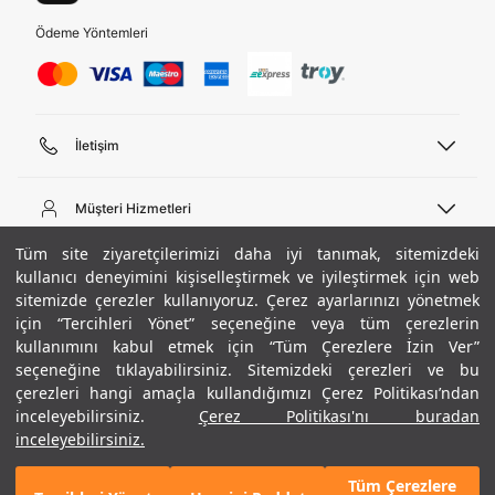
Ödeme Yöntemleri
İletişim
Telefon Desteği
444 02 00
Müşteri Hizmetleri
Pazartesi - Cuma 09:00 - 18:00
E-posta
Sipariş Sorgulama
Tüm site ziyaretçilerimizi daha iyi tanımak, sitemizdeki
bilgi@underarmour.com
Hakkımızda
Bize Ulaşın
kullanıcı deneyimini kişiselleştirmek ve iyileştirmek için web
sitemizde çerezler kullanıyoruz. Çerez ayarlarınızı yönetmek
Teslimat Bilgileri
Ticari Bilgiler
için “Tercihleri Yönet” seçeneğine veya tüm çerezlerin
İşlem Rehberi
UA Sosyal Medya
Hükümler ve Koşullar
kullanımını kabul etmek için “Tüm Çerezlere İzin Ver”
İade ve Değişimler
Gizlilik Politikası
seçeneğine tıklayabilirsiniz. Sitemizdeki çerezleri ve bu
Instagram
Sıkça Sorulan Sorular
Çerez Politikası
çerezleri hangi amaçla kullandığımızı Çerez Politikası’ndan
Popüler Kategoriler
Facebook
Beden Rehberi
inceleyebilirsiniz.
Çerez Politikası'nı buradan
Kariyer
Twitter
Site Haritası
Erkek Basketbol Ayakkabısı
inceleyebilirsiniz.
+ 6 Renk
ETBİS
YouTube
Mağazalar
Çocuk Basketbol Ayakkabısı
Tüm Çerezlere
Armour Club
Erkek Eşofman