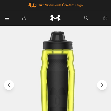
Tüm Siparişlerde Ücretsiz Kargo
Parola Yenileme
0
Giriş Yap
Parola yenileme isteği için e-posta adresinizi giriniz.
E-posta adresi
E-posta Adresi *
Şifre *
Parolayı Yenile
göster
Giriş Sayfasına Dön
Şifremi Unuttum
Zaten hesabın var mı? Giriş yap
Giriş Yap
Kayıt Ol
Under Armour'da yeni misiniz?
Üye Olmadan Devam Et