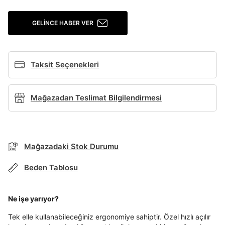
Giriş Yap
GELINCE HABER VER
Ad*
Taksit Seçenekleri
Soyad*
Mağazadan Teslimat Bilgilendirmesi
Telefon Numarası*
Mağazadaki Stok Durumu
E-posta Adresi*
Beden Tablosu
TAKSİT SEÇENEKLERİ
Şifre*
Ne işe yarıyor?
göster
Mağazada Bul
Tek elle kullanabileceğiniz ergonomiye sahiptir. Özel hızlı açılır
Banka
Kart
Taksit
Siparişinizin durumu hakkında bilgi alabilmek için