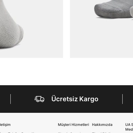
Şifre*
göster
En az 8 karakter
Bir küçük harf karakter
Bir rakam
Bir büyük harf
En az 1 özel karakter
Aşağıdakileri okudum ve kabul ediyorum:
Kişisel verileriniz
Aydınlatma Metni
,
Hüküm ve Koşullar
uyarınca işlenecektir. Kişisel verilerimin Doğuş
Perakende Satış Giyim ve Aksesuar Ticaret A.Ş.
tarafından ticari elektronik ileti gönderilmesi amacıyla
işlenmesini kabul ediyorum.
Ücretsiz Kargo
Sms
E-mail
Çağrı Merkezi / Arama
Kişisel verilerimin Doğuş Perakende Satış Giyim ve
İletişim
Müşteri Hizmetleri
Hakkımızda
UA S
Aksesuar Ticaret A.Ş. bünyesinde yer alan
Med
markalara ait ürünlerin bana özel pazarlanması ve