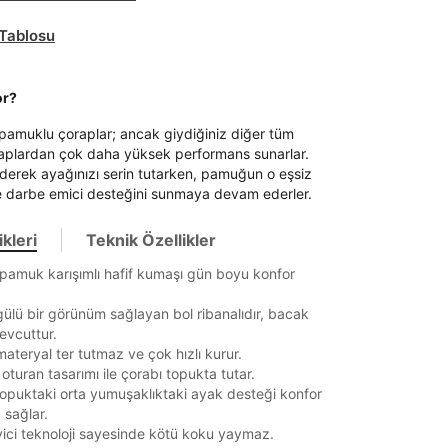
Tablosu
or?
 pamuklu çoraplar; ancak giydiğiniz diğer tüm
aplardan çok daha yüksek performans sunarlar.
 ederek ayağınızı serin tutarken, pamuğun o eşsiz
 darbe emici desteğini sunmaya devam ederler.
kleri
Teknik Özellikler
pamuk karışımlı hafif kumaşı gün boyu konfor
ülü bir görünüm sağlayan bol ribanalıdır, bacak
it
evcuttur.
materyal ter tutmaz ve çok hızlı kurur.
 oturan tasarımı ile çorabı topukta tutar.
opuktaki orta yumuşaklıktaki ayak desteği konfor
Mağazada Bul
 sağlar.
z.
ici teknoloji sayesinde kötü koku yaymaz.