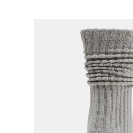
QNB
AnadoluBank