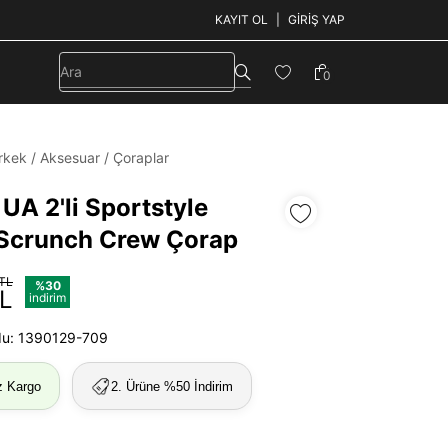
KAYIT OL
GIRIŞ YAP
0
rkek
/
Aksesuar
/
Çoraplar
UA 2'li Sportstyle
Scrunch Crew Çorap
 TL
%30
TL
indirim
du: 1390129-709
z Kargo
2. Ürüne %50 İndirim