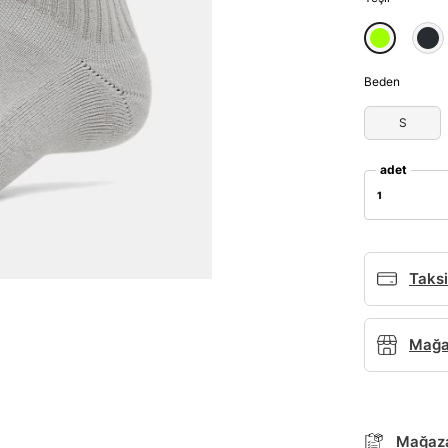
Beden
S
adet
1
Taksi
Mağaz
Parola Yenileme
Parola yenileme isteği için e-posta adresinizi giriniz.
Mağaza
E-posta adresi