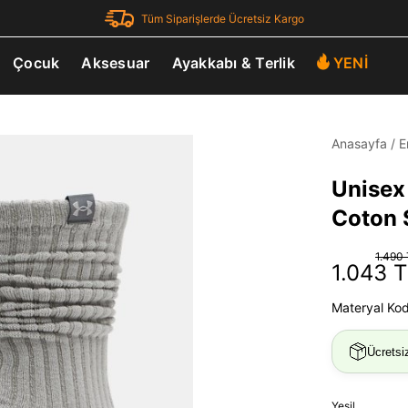
Tüm Siparişlerde Ücretsiz Kargo
Çocuk
Aksesuar
Ayakkabı & Terlik
YENİ
Anasayfa
/
E
Unisex 
Coton 
1.490
1.043 
Materyal Ko
Ücretsi
Yeşil