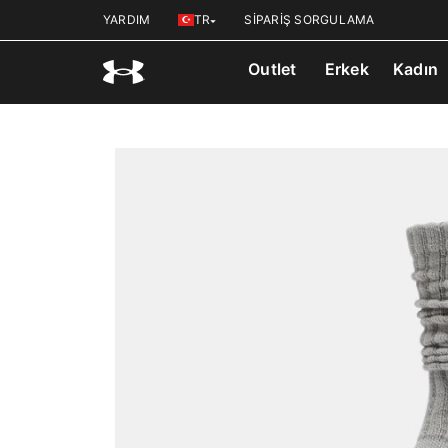
YARDIM
TR
SİPARİŞ SORGULAMA
Outlet
Erkek
Kadın