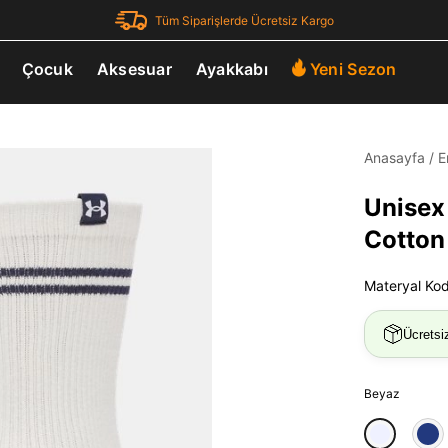
Tüm Siparişlerde Ücretsiz Kargo
Çocuk
Aksesuar
Ayakkabı
Yeni Sezon
Anasayfa
/
E
Unisex
Cotton
Materyal Ko
Ücretsi
Beyaz