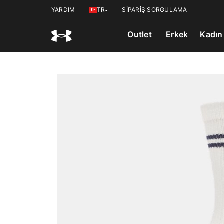
YARDIM
TR
SİPARİŞ SORGULAMA
Outlet
Erkek
Kadın