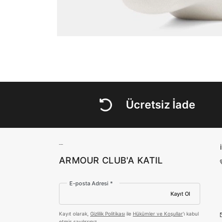
Ücretsiz İade
ARMOUR CLUB'A KATIL
E-posta Adresi *
Kayıt Ol
Kayıt olarak,
Gizlilik Politikası
ile
Hükümler ve Koşullar
'ı kabul
etmiş sayılırsınız.