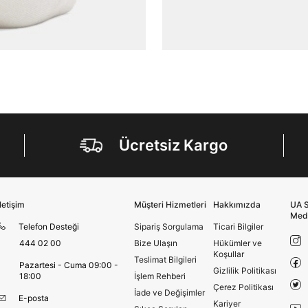
En az 8 karakter
Bir küçük harf karakter
Bir rakam
Bir büyük harf
En az 1 özel karakter
Aşağıdakileri okudum ve kabul ediyorum:
Kişisel verileriniz
Aydınlatma Metni
,
Hüküm ve Koşullar
uyarınca işlenecektir. Kişisel verilerimin Doğuş
Ücretsiz Kargo
Perakende Satış Giyim ve Aksesuar Ticaret A.Ş.
tarafından ticari elektronik ileti gönderilmesi amacıyla
işlenmesini kabul ediyorum.
Sms
İletişim
Müşteri Hizmetleri
Hakkımızda
UA S
E-mail
Med
Çağrı Merkezi / Arama
Telefon Desteği
Sipariş Sorgulama
Ticari Bilgiler
Kişisel verilerimin Doğuş Perakende Satış Giyim ve
444 02 00
Bize Ulaşın
Hükümler ve
Aksesuar Ticaret A.Ş. bünyesinde yer alan
Koşullar
Teslimat Bilgileri
Pazartesi - Cuma 09:00 -
markalara ait ürünlerin bana özel pazarlanması ve
Gizlilik Politikası
18:00
İşlem Rehberi
Doğuş Grubu şirketlerinde bulunan pazarlama
Çerez Politikası
verilerimin kişiselleştirilmiş reklamcılık faaliyeti
İade ve Değişimler
E-posta
amacıyla işlenmesini kabul ediyorum.
Kariyer