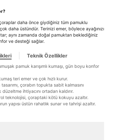
or?
oraplar daha önce giydiğiniz tüm pamuklu
çok daha üstündür. Terinizi emer, böylece ayağınızı
utar; aynı zamanda doğal pamuktan beklediğiniz
nfor ve desteği sağlar.
kleri
Teknik Özellikler
yumuşak pamuk karışımlı kumaşı, gün boyu konfor
kumaş teri emer ve çok hızlı kurur.
n tasarımı, çorabın topukta sabit kalmasını
it
 düzeltme ihtiyacını ortadan kaldırır.
ol teknolojisi, çoraptaki kötü kokuyu azaltır.
run yapısı üstün rahatlık sunar ve tahrişi azaltır.
Mağazada Bul
z.