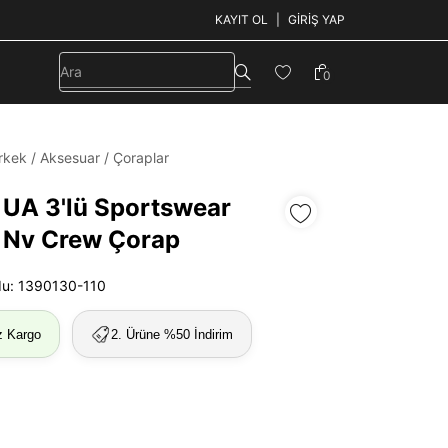
KAYIT OL
GIRIŞ YAP
0
rkek
/
Aksesuar
/
Çoraplar
 UA 3'lü Sportswear
 Nv Crew Çorap
du: 1390130-110
z Kargo
2. Ürüne %50 İndirim