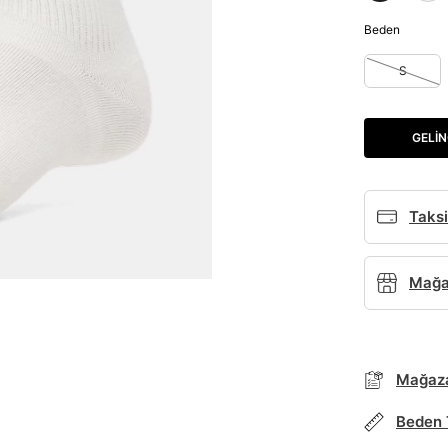
Beden
S
GELIN
Taksi
Mağaz
Parola Yenileme
Parola yenileme isteği için e-posta adresinizi giriniz.
Mağaza
E-posta adresi
Beden 