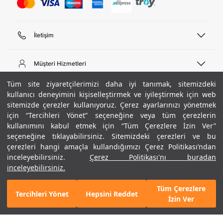
İletişim
Telefon Desteği
444 02 00
Müşteri Hizmetleri
Pazartesi - Cuma 09:00 - 18:00
E-posta
Sipariş Sorgulama
Tüm site ziyaretçilerimizi daha iyi tanımak, sitemizdeki
bilgi@underarmour.com
Hakkımızda
Bize Ulaşın
kullanıcı deneyimini kişiselleştirmek ve iyileştirmek için web
sitemizde çerezler kullanıyoruz. Çerez ayarlarınızı yönetmek
Teslimat Bilgileri
Ticari Bilgiler
için “Tercihleri Yönet” seçeneğine veya tüm çerezlerin
İşlem Rehberi
UA Sosyal Medya
Hükümler ve Koşullar
kullanımını kabul etmek için “Tüm Çerezlere İzin Ver”
İade ve Değişimler
Gizlilik Politikası
seçeneğine tıklayabilirsiniz. Sitemizdeki çerezleri ve bu
Instagram
Sıkça Sorulan Sorular
Çerez Politikası
çerezleri hangi amaçla kullandığımızı Çerez Politikası’ndan
Popüler Kategoriler
Facebook
Beden Rehberi
inceleyebilirsiniz.
Çerez Politikası'nı buradan
Kariyer
Twitter
Site Haritası
Erkek Basketbol Ayakkabısı
inceleyebilirsiniz.
ETBİS
YouTube
Mağazalar
Çocuk Basketbol Ayakkabısı
Tüm Çerezlere
Armour Club
Erkek Eşofman
Tercihleri Yönet
Hepsini Reddet
GELINCE HABER VER
İzin Ver
Kadın Spor Sütyeni
Kadın Tayt