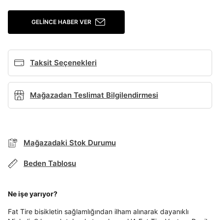
Giriş Yap
GELINCE HABER VER
Ad*
Taksit Seçenekleri
Soyad*
Mağazadan Teslimat Bilgilendirmesi
Telefon Numarası*
BEDEN TABLOSU
Mağazadaki Stok Durumu
E-posta Adresi*
Beden Tablosu
TAKSİT SEÇENEKLERİ
Mağazada Bul
Şifre*
Ne işe yarıyor?
göster
Banka
Kart
Taksit
Siparişinizin durumu hakkında bilgi alabilmek için
Term Of Use
ipsum
sn
sn
aşağıdaki bilgileri giriniz.
Fat Tire bisikletin sağlamlığından ilham alınarak dayanıklı
Stok Bildirimi
İşbankası
Maximum
6