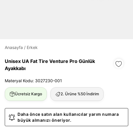
Daha hızlı ödeme.
Hızlı sipariş takibi.
Kolay iade ve değişim.
Anasayfa
/
Erkek
Giriş Yap
Kayıt Ol
Unisex UA Fat Tire Venture Pro Günlük
Ayakkabı
E-posta
Materyal Kodu: 3027230-001
Ücretsiz Kargo
2. Ürüne %50 İndirim
Şifre
göster
Daha önce satın alan kullanıcılar yarım numara
büyük almanızı öneriyor.
Şifremi Unuttum
Beni Hatırla