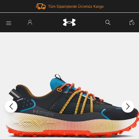
Tüm Siparişlerde Ücretsiz Kargo
Parola Yenileme
0
Giriş Yap
Parola yenileme isteği için e-posta adresinizi giriniz.
E-posta adresi
E-posta Adresi *
Şifre *
Parolayı Yenile
göster
Giriş Sayfasına Dön
Şifremi Unuttum
Zaten hesabın var mı? Giriş yap
Giriş Yap
Kayıt Ol
Under Armour'da yeni misiniz?
Üye Olmadan Devam Et