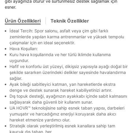
gibi ayağınıza oturur ve sürtünmesiz destek sağlamak için
Banka
Kart
Taksit
Siparişinizin durumu hakkında bilgi alabilmek için
esner.
Term Of Use
ipsum
En az 8 karakter
Bir küçük harf karakter
sn
sn
aşağıdaki bilgileri giriniz.
Bir rakam
Bir büyük harf
Stok Bildirimi
İşbankası
Maximum
6
En az 1 özel karakter
Ürün Özellikleri
Teknik Özellikler
E-posta Adresi *
Akbank
Axess
4
SMS Onay Kodu
SMS Onay Kodu
İdeal Tercih: Spor salonu, asfalt veya çim gibi farklı
Beden Seçin
Ürün stoklara geldiğinde
mail adresinize
Ziraat Bankası
Ziraat Bankası
4
zeminlerde yapılan karma antrenmanlar ve yüksek tempolu
Aşağıdakileri okudum ve kabul ediyorum:
bildirim göndereceğiz.
Sipariş Numaranız *
Bilgilerinizi güncellemek için lütfen telefonunuza SMS
Bilgilerinizi güncellemek için lütfen telefonunuza SMS
çalışmalar için en ideal seçenektir.
Kapat
Kapat
QNB
QNB
4
ile gelen kodu girerek telefon numaranızı doğrulayın.
ile gelen kodu girerek telefon numaranızı doğrulayın.
Kişisel verileriniz
Aydınlatma Metni
,
Hüküm ve Koşullar
Hava Koşulları:
Mağazada Bul
uyarınca işlenecektir. Kişisel verilerimin Doğuş
Kuru hava koşullarında ve her türlü iklimde kullanıma
AnadoluBank
World
3
Perakende Satış Giyim ve Aksesuar Ticaret A.Ş.
Kapat
uygundur.
tarafından ticari elektronik ileti gönderilmesi amacıyla
Sorgula
Hafif ve konforlu üst yüzeyi, dikişsiz yapısıyla ayağı doğal bir
işlenmesini kabul ediyorum.
şekilde sararken üzerindeki delikler sayesinde havalandırma
Sms
sağlar.
GÖNDER
GÖNDER
Ayak bileği sabitleyici katman, yan hareketlerde ekstra
E-mail
Kapat
denge ve destek sunarak hareket kabiliyetinizi artırır.
Çağrı Merkezi / Arama
Dış topuk desteği, ayağınızın ayakkabı içinde sabit kalmasını
Kişisel verilerimin Doğuş Perakende Satış Giyim ve
sağlayarak daha güvenli bir kullanım sunar.
Aksesuar Ticaret A.Ş. bünyesinde yer alan
UA HOVR™ teknolojisine sahip esnek taban yapısı, darbeleri
markalara ait ürünlerin bana özel pazarlanması ve
yumuşatır ve harcadığınız enerjiyi koruyarak daha akıcı
Doğuş Grubu şirketlerinde bulunan pazarlama
hareket etmenize yardımcı olur.
verilerimin kişiselleştirilmiş reklamcılık faaliyeti
Stratejik olarak yerleştirilmiş esnek kanallara sahip tam
amacıyla işlenmesini kabul ediyorum.
Kapat
kauçuk dış taban, her