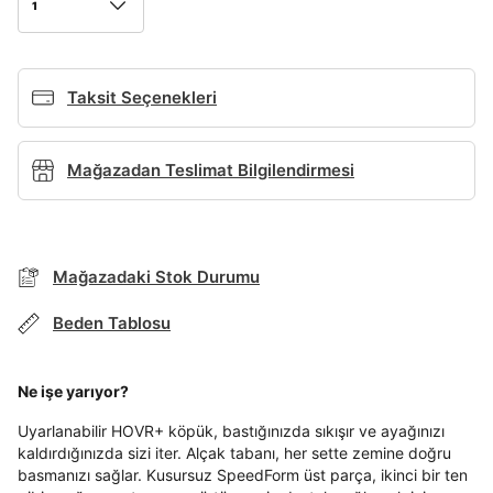
1
Giriş Yap
Ad*
Taksit Seçenekleri
Mağazadan Teslimat Bilgilendirmesi
Soyad*
Telefon Numarası*
Mağazadaki Stok Durumu
Beden Tablosu
E-posta Adresi*
BEDEN TABLOSU
Ne işe yarıyor?
Uyarlanabilir HOVR+ köpük, bastığınızda sıkışır ve ayağınızı
Şifre*
TAKSİT SEÇENEKLERİ
kaldırdığınızda sizi iter. Alçak tabanı, her sette zemine doğru
göster
Mağazada Bul
basmanızı sağlar. Kusursuz SpeedForm üst parça, ikinci bir ten