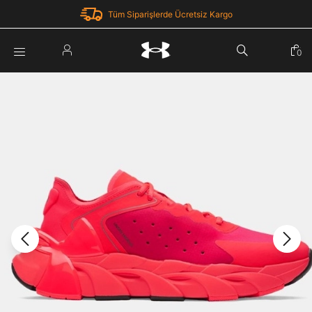
Tüm Siparişlerde Ücretsiz Kargo
Parola Yenileme
0
Giriş Yap
Parola yenileme isteği için e-posta adresinizi giriniz.
E-posta adresi
E-posta Adresi *
Şifre *
Parolayı Yenile
göster
Giriş Sayfasına Dön
Şifremi Unuttum
Zaten hesabın var mı? Giriş yap
Giriş Yap
Kayıt Ol
Under Armour'da yeni misiniz?
Üye Olmadan Devam Et