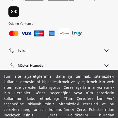
Ödeme Yöntemleri
İletişim
Telefon Desteği
444 02 00
Müşteri Hizmetleri
Pazartesi - Cuma 09:00 - 18:00
E-posta
Sipariş Sorgulama
Tüm site ziyaretçilerimizi daha iyi tanımak, sitemizdeki
bilgi@underarmour.com
Hakkımızda
Bize Ulaşın
kullanıcı deneyimini kişiselleştirmek ve iyileştirmek için web
sitemizde çerezler kullanıyoruz. Çerez ayarlarınızı yönetmek
Teslimat Bilgileri
Ticari Bilgiler
için “Tercihleri Yönet” seçeneğine veya tüm çerezlerin
İşlem Rehberi
UA Sosyal Medya
Hükümler ve Koşullar
kullanımını kabul etmek için “Tüm Çerezlere İzin Ver”
İade ve Değişimler
Gizlilik Politikası
seçeneğine tıklayabilirsiniz. Sitemizdeki çerezleri ve bu
Instagram
Sıkça Sorulan Sorular
Çerez Politikası
çerezleri hangi amaçla kullandığımızı Çerez Politikası’ndan
Popüler Kategoriler
Facebook
Beden Rehberi
inceleyebilirsiniz.
Çerez Politikası'nı buradan
Kariyer
Twitter