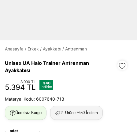
Daha hızlı ödeme.
Hızlı sipariş takibi.
Anasayfa
/
Erkek
/
Ayakkabı
/
Antrenman
Kolay iade ve değişim.
Unisex UA Halo Trainer Antrenman
Giriş Yap
Kayıt Ol
Ayakkabısı
8.990 TL
%40
5.394 TL
E-posta
indirim
Materyal Kodu: 6007640-713
Şifre
Ücretsiz Kargo
2. Ürüne %50 İndirim
göster
adet
Şifremi Unuttum
Beni Hatırla