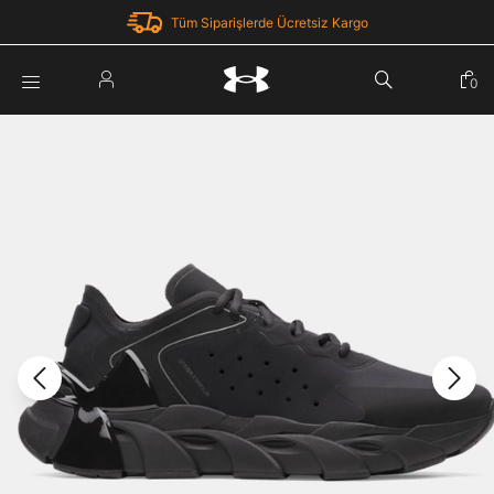
Tüm Siparişlerde Ücretsiz Kargo
Parola Yenileme
0
Giriş Yap
Parola yenileme isteği için e-posta adresinizi giriniz.
E-posta adresi
E-posta Adresi *
Şifre *
Parolayı Yenile
göster
Giriş Sayfasına Dön
Şifremi Unuttum
Zaten hesabın var mı? Giriş yap
Giriş Yap
Kayıt Ol
Under Armour'da yeni misiniz?
Üye Olmadan Devam Et