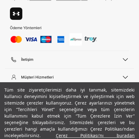
Ödeme Yöntemleri
İletişim
Telefon Desteği
444 02 00
Müşteri Hizmetleri
Pazartesi - Cuma 09:00 - 18:00
E-posta
Sipariş Sorgulama
Tüm site ziyaretçilerimizi daha iyi tanımak, sitemizdeki
bilgi@underarmour.com
Hakkımızda
Bize Ulaşın
kullanıcı deneyimini kişiselleştirmek ve iyileştirmek için web
sitemizde çerezler kullanıyoruz. Çerez ayarlarınızı yönetmek
Teslimat Bilgileri
Ticari Bilgiler
için “Tercihleri Yönet” seçeneğine veya tüm çerezlerin
İşlem Rehberi
UA Sosyal Medya
Hükümler ve Koşullar
kullanımını kabul etmek için “Tüm Çerezlere İzin Ver”
İade ve Değişimler
Gizlilik Politikası
seçeneğine tıklayabilirsiniz. Sitemizdeki çerezleri ve bu
Instagram
Sıkça Sorulan Sorular
Çerez Politikası
çerezleri hangi amaçla kullandığımızı Çerez Politikası’ndan
Popüler Kategoriler
Facebook
Beden Rehberi
inceleyebilirsiniz.
Çerez Politikası'nı buradan
Kariyer
Twitter