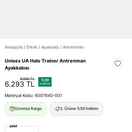
Daha hızlı ödeme.
Hızlı sipariş takibi.
Anasayfa
/
Erkek
/
Ayakkabı
/
Antrenman
Kolay iade ve değişim.
Unisex UA Halo Trainer Antrenman
Giriş Yap
Kayıt Ol
Ayakkabısı
8.990 TL
%30
6.293 TL
E-posta
indirim
Materyal Kodu: 6007640-001
Şifre
Ücretsiz Kargo
2. Ürüne %50 İndirim
göster
adet
Şifremi Unuttum
Beni Hatırla