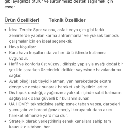
gibi ayağınıza oturur ve sürtünmesiz destek sağlamak için
Banka
Kart
Taksit
Siparişinizin durumu hakkında bilgi alabilmek için
esner.
Term Of Use
ipsum
En az 8 karakter
Bir küçük harf karakter
sn
sn
aşağıdaki bilgileri giriniz.
Bir rakam
Bir büyük harf
Stok Bildirimi
İşbankası
Maximum
6
En az 1 özel karakter
Ürün Özellikleri
Teknik Özellikler
E-posta Adresi *
Akbank
Axess
4
SMS Onay Kodu
SMS Onay Kodu
İdeal Tercih: Spor salonu, asfalt veya çim gibi farklı
Beden Seçin
Ürün stoklara geldiğinde
mail adresinize
Ziraat Bankası
Ziraat Bankası
4
zeminlerde yapılan karma antrenmanlar ve yüksek tempolu
Aşağıdakileri okudum ve kabul ediyorum:
bildirim göndereceğiz.
Sipariş Numaranız *
Bilgilerinizi güncellemek için lütfen telefonunuza SMS
Bilgilerinizi güncellemek için lütfen telefonunuza SMS
çalışmalar için en ideal seçenektir.
Kapat
Kapat
QNB
QNB
4
ile gelen kodu girerek telefon numaranızı doğrulayın.
ile gelen kodu girerek telefon numaranızı doğrulayın.
Kişisel verileriniz
Aydınlatma Metni
,
Hüküm ve Koşullar
Hava Koşulları:
Mağazada Bul
uyarınca işlenecektir. Kişisel verilerimin Doğuş
Kuru hava koşullarında ve her türlü iklimde kullanıma
AnadoluBank
World
3
Perakende Satış Giyim ve Aksesuar Ticaret A.Ş.
Kapat
uygundur.
tarafından ticari elektronik ileti gönderilmesi amacıyla
Sorgula
Hafif ve konforlu üst yüzeyi, dikişsiz yapısıyla ayağı doğal bir
işlenmesini kabul ediyorum.
şekilde sararken üzerindeki delikler sayesinde havalandırma
Sms
sağlar.
GÖNDER
GÖNDER
Ayak bileği sabitleyici katman, yan hareketlerde ekstra
E-mail
Kapat
denge ve destek sunarak hareket kabiliyetinizi artırır.
Çağrı Merkezi / Arama
Dış topuk desteği, ayağınızın ayakkabı içinde sabit kalmasını
Kişisel verilerimin Doğuş Perakende Satış Giyim ve
sağlayarak daha güvenli bir kullanım sunar.
Aksesuar Ticaret A.Ş. bünyesinde yer alan
UA HOVR™ teknolojisine sahip esnek taban yapısı, darbeleri
markalara ait ürünlerin bana özel pazarlanması ve
yumuşatır ve harcadığınız enerjiyi koruyarak daha akıcı
Doğuş Grubu şirketlerinde bulunan pazarlama
hareket etmenize yardımcı olur.
verilerimin kişiselleştirilmiş reklamcılık faaliyeti
Stratejik olarak yerleştirilmiş esnek kanallara sahip tam
amacıyla işlenmesini kabul ediyorum.
Kapat
kauçuk dış taban, her