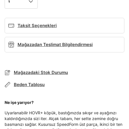
1
Giriş Yap
Ad*
Taksit Seçenekleri
Mağazadan Teslimat Bilgilendirmesi
Soyad*
Telefon Numarası*
Mağazadaki Stok Durumu
Beden Tablosu
E-posta Adresi*
BEDEN TABLOSU
Ne işe yarıyor?
Uyarlanabilir HOVR+ köpük, bastığınızda sıkışır ve ayağınızı
Şifre*
TAKSİT SEÇENEKLERİ
kaldırdığınızda sizi iter. Alçak tabanı, her sette zemine doğru
göster
Mağazada Bul
basmanızı sağlar. Kusursuz SpeedForm üst parça, ikinci bir ten