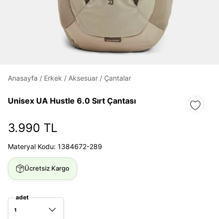
Daha hızlı ödeme.
Hızlı sipariş takibi.
Kolay iade ve değişim.
Anasayfa
/
Erkek
/
Aksesuar
/
Çantalar
Giriş Yap
Kayıt Ol
Unisex UA Hustle 6.0 Sırt Çantası
E-posta
3.990 TL
Materyal Kodu: 1384672-289
Şifre
göster
Ücretsiz Kargo
Şifremi Unuttum
Beni Hatırla
adet
1
Giriş Yap