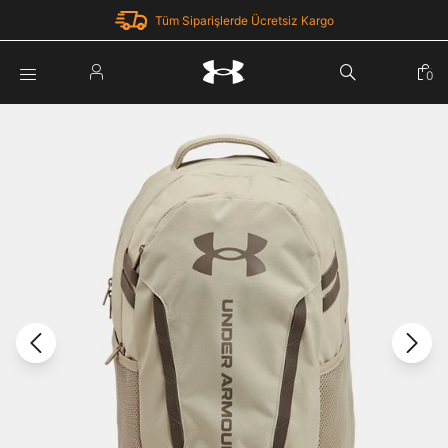
Tüm Siparişlerde Ücretsiz Kargo
Parola Yenileme
0
Giriş Yap
Parola yenileme isteği için e-posta adresinizi giriniz.
E-posta adresi
E-posta Adresi *
Şifre *
Parolayı Yenile
göster
Giriş Sayfasına Dön
Şifremi Unuttum
Zaten hesabın var mı? Giriş yap
Giriş Yap
Kayıt Ol
Under Armour'da yeni misiniz?
Üye Olmadan Devam Et