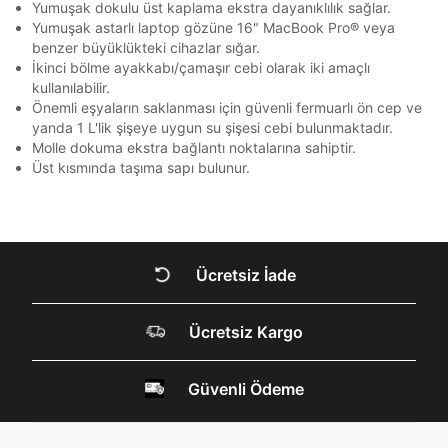
QNB
QNB
4
Yumuşak dokulu üst kaplama ekstra dayanıklılık sağlar.
ile gelen kodu girerek telefon numaranızı doğrulayın.
ile gelen kodu girerek telefon numaranızı doğrulayın.
En az 1 özel karakter
Yumuşak astarlı laptop gözüne 16" MacBook Pro® veya
AnadoluBank
World
3
Kapat
benzer büyüklükteki cihazlar sığar.
İkinci bölme ayakkabı/çamaşır cebi olarak iki amaçlı
Sorgula
Aşağıdakileri okudum ve kabul ediyorum:
kullanılabilir.
Önemli eşyaların saklanması için güvenli fermuarlı ön cep ve
Kişisel verileriniz
Aydınlatma Metni
,
Hüküm ve Koşullar
GÖNDER
GÖNDER
uyarınca işlenecektir. Kişisel verilerimin Doğuş
yanda 1 L'lik şişeye uygun su şişesi cebi bulunmaktadır.
Kapat
Perakende Satış Giyim ve Aksesuar Ticaret A.Ş.
Molle dokuma ekstra bağlantı noktalarına sahiptir.
tarafından ticari elektronik ileti gönderilmesi amacıyla
Üst kısmında taşıma sapı bulunur.
işlenmesini kabul ediyorum.
Sms
E-mail
Çağrı Merkezi / Arama
Ücretsiz İade
Kişisel verilerimin Doğuş Perakende Satış Giyim ve
Aksesuar Ticaret A.Ş. bünyesinde yer alan
markalara ait ürünlerin bana özel pazarlanması ve
Ücretsiz Kargo
DOĞRU UNDER
Doğuş Grubu şirketlerinde bulunan pazarlama
verilerimin kişiselleştirilmiş reklamcılık faaliyeti
ARMOUR SİTESİNDE
amacıyla işlenmesini kabul ediyorum.
Güvenli Ödeme
Kimlik, iletişim ve müşteri işlem verilerimin alınan
MİSİNİZ?
internet sitesi altyapı hizmetlerinin sunucularının yurt
dışında bulunması sebebiyle yurt dışında mukim