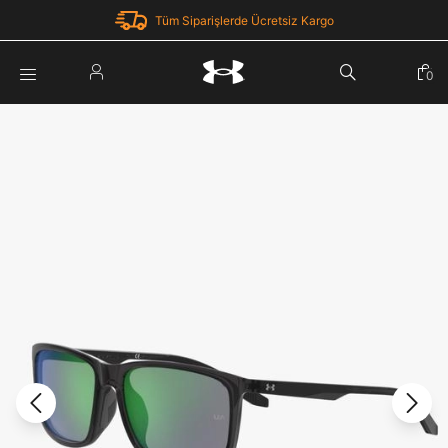
Tüm Siparişlerde Ücretsiz Kargo
Parola Yenileme
0
Giriş Yap
Parola yenileme isteği için e-posta adresinizi giriniz.
E-posta adresi
E-posta Adresi *
Şifre *
Parolayı Yenile
göster
Giriş Sayfasına Dön
Şifremi Unuttum
Zaten hesabın var mı? Giriş yap
Giriş Yap
Kayıt Ol
Under Armour'da yeni misiniz?
Üye Olmadan Devam Et