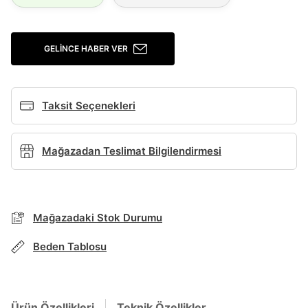
Giriş Yap
GELINCE HABER VER
Ad*
Taksit Seçenekleri
Soyad*
Mağazadan Teslimat Bilgilendirmesi
Telefon Numarası*
Mağazadaki Stok Durumu
E-posta Adresi*
Beden Tablosu
Şifre*
TAKSİT SEÇENEKLERİ
göster
Ürün Özellikleri
Teknik Özellikler