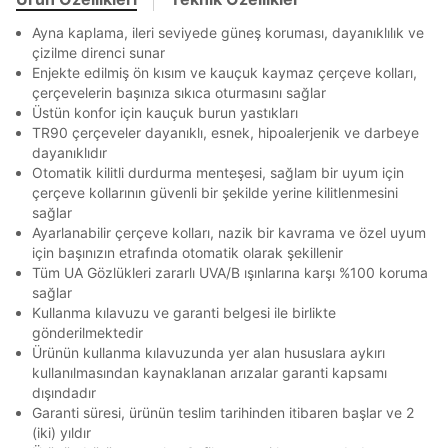
Mağazada Bul
Ayna kaplama, ileri seviyede güneş koruması, dayanıklılık ve
En az 8 karakter
Bir küçük harf karakter
Banka
Kart
Taksit
Siparişinizin durumu hakkında bilgi alabilmek için
Term Of Use
ipsum
çizilme direnci sunar
Bir rakam
Bir büyük harf
sn
sn
BEDEN TABLOSU
aşağıdaki bilgileri giriniz.
Enjekte edilmiş ön kısım ve kauçuk kaymaz çerçeve kolları,
En az 1 özel karakter
Stok Bildirimi
İşbankası
Maximum
6
çerçevelerin başınıza sıkıca oturmasını sağlar
E-posta Adresi *
Akbank
Axess
4
Üstün konfor için kauçuk burun yastıkları
SMS Onay Kodu
SMS Onay Kodu
TR90 çerçeveler dayanıklı, esnek, hipoalerjenik ve darbeye
Ürün stoklara geldiğinde
mail adresinize
Aşağıdakileri okudum ve kabul ediyorum:
Ziraat Bankası
Ziraat Bankası
4
Mağazada Bul
dayanıklıdır
Kapat
bildirim göndereceğiz.
Sipariş Numaranız *
Bilgilerinizi güncellemek için lütfen telefonunuza SMS
Bilgilerinizi güncellemek için lütfen telefonunuza SMS
Kişisel verileriniz
Aydınlatma Metni
,
Hüküm ve Koşullar
Kapat
Kapat
Otomatik kilitli durdurma menteşesi, sağlam bir uyum için
QNB
QNB
4
ile gelen kodu girerek telefon numaranızı doğrulayın.
ile gelen kodu girerek telefon numaranızı doğrulayın.
uyarınca işlenecektir. Kişisel verilerimin Doğuş
çerçeve kollarının güvenli bir şekilde yerine kilitlenmesini
Perakende Satış Giyim ve Aksesuar Ticaret A.Ş.
AnadoluBank
World
3
sağlar
Kapat
tarafından ticari elektronik ileti gönderilmesi amacıyla
Ayarlanabilir çerçeve kolları, nazik bir kavrama ve özel uyum
işlenmesini kabul ediyorum.
Sorgula
için başınızın etrafında otomatik olarak şekillenir
Sms
Tüm UA Gözlükleri zararlı UVA/B ışınlarına karşı %100 koruma
GÖNDER
GÖNDER
sağlar
E-mail
Kullanma kılavuzu ve garanti belgesi ile birlikte
Kapat
Çağrı Merkezi / Arama
gönderilmektedir
Kişisel verilerimin Doğuş Perakende Satış Giyim ve
Ürünün kullanma kılavuzunda yer alan hususlara aykırı
Aksesuar Ticaret A.Ş. bünyesinde yer alan
kullanılmasından kaynaklanan arızalar garanti kapsamı
markalara ait ürünlerin bana özel pazarlanması ve
dışındadır
Doğuş Grubu şirketlerinde bulunan pazarlama
Garanti süresi, ürünün teslim tarihinden itibaren başlar ve 2
verilerimin kişiselleştirilmiş reklamcılık faaliyeti
(iki) yıldır
amacıyla işlenmesini kabul ediyorum.