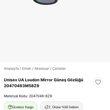
Daha hızlı ödeme.
Hızlı sipariş takibi.
Kolay iade ve değişim.
Giriş Yap
Kayıt Ol
Anasayfa
/
Erkek
/
Aksesuar
/
Çantalar
E-posta
Unisex UA Loudon Mirror Güneş Gözlüğü
20470463M58Z9
Şifre
Materyal Kodu: 2047046-8Z9
göster
Ücretsiz Kargo
2. Ürüne %50 İndirim
Şifremi Unuttum
Beni Hatırla