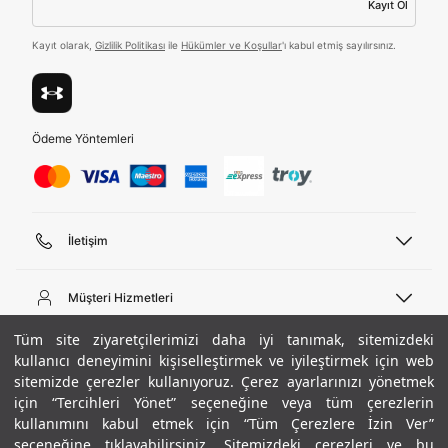
Kayıt Ol
Tümünü Gör
Kayıt olarak,
Gizlilik Politikası
ile
Hükümler ve Koşullar
'ı kabul etmiş sayılırsınız.
Ödeme Yöntemleri
İletişim
Telefon Desteği
444 02 00
Müşteri Hizmetleri
Pazartesi - Cuma 09:00 - 18:00
E-posta
Sipariş Sorgulama
Tüm site ziyaretçilerimizi daha iyi tanımak, sitemizdeki
bilgi@underarmour.com
Hakkımızda
Bize Ulaşın
kullanıcı deneyimini kişiselleştirmek ve iyileştirmek için web
sitemizde çerezler kullanıyoruz. Çerez ayarlarınızı yönetmek
Teslimat Bilgileri
Ticari Bilgiler
için “Tercihleri Yönet” seçeneğine veya tüm çerezlerin
İşlem Rehberi
UA Sosyal Medya
Hükümler ve Koşullar
kullanımını kabul etmek için “Tüm Çerezlere İzin Ver”
İade ve Değişimler
Gizlilik Politikası
seçeneğine tıklayabilirsiniz. Sitemizdeki çerezleri ve bu
Instagram