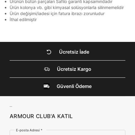
Ürünün bütün parçaları Safilo garanti kapsamındadır
Kimlik, iletişim ve müşteri işlem verilerimin alınan
Ürün kolonya vb. gibi kimyasal solüsyonlarla silinmemelidir
internet sitesi altyapı hizmetlerinin sunucularının yurt
Ürün değişimi/iadesi için fatura ibrazı zorunludur
dışında bulunması sebebiyle yurt dışında mukim
İthal edilmiştir
Amazon Inc. ve Google LLC. ile paylaşılmasını kabul
ediyorum.
DOĞRU UNDER
Üye Ol
ARMOUR SİTESİNDE
Ücretsiz İade
MİSİNİZ?
Ücretsiz Kargo
Hangi bölgede alışveriş yapmak istersin?
Güvenli Ödeme
ARMOUR CLUB'A KATIL
Birleşik Krallık
Türkiye
E-posta Adresi *