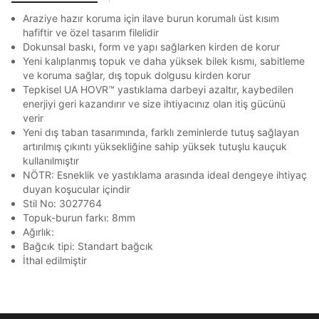
Stok Bildirimi
İşbankası
Maximum
6
En az 8 karakter
Bir küçük harf karakter
E-posta Adresi *
Araziye hazır koruma için ilave burun korumalı üst kısım
Bir rakam
Bir büyük harf
Akbank
Axess
4
SMS Onay Kodu
SMS Onay Kodu
hafiftir ve özel tasarım filelidir
En az 1 özel karakter
Beden Seçin
Ürün stoklara geldiğinde
mail adresinize
Dokunsal baskı, form ve yapı sağlarken kirden de korur
Ziraat Bankası
Ziraat Bankası
4
bildirim göndereceğiz.
Sipariş Numaranız *
Yeni kalıplanmış topuk ve daha yüksek bilek kısmı, sabitleme
Bilgilerinizi güncellemek için lütfen telefonunuza SMS
Bilgilerinizi güncellemek için lütfen telefonunuza SMS
Kapat
Kapat
QNB
QNB
4
ve koruma sağlar, dış topuk dolgusu kirden korur
ile gelen kodu girerek telefon numaranızı doğrulayın.
ile gelen kodu girerek telefon numaranızı doğrulayın.
Aşağıdakileri okudum ve kabul ediyorum:
Mağazada Bul
Tepkisel UA HOVR™ yastıklama darbeyi azaltır, kaybedilen
AnadoluBank
World
3
Kişisel verileriniz
Aydınlatma Metni
,
Hüküm ve Koşullar
Kapat
enerjiyi geri kazandırır ve size ihtiyacınız olan itiş gücünü
uyarınca işlenecektir. Kişisel verilerimin Doğuş
verir
Sorgula
Perakende Satış Giyim ve Aksesuar Ticaret A.Ş.
Yeni dış taban tasarımında, farklı zeminlerde tutuş sağlayan
tarafından ticari elektronik ileti gönderilmesi amacıyla
artırılmış çıkıntı yüksekliğine sahip yüksek tutuşlu kauçuk
işlenmesini kabul ediyorum.
GÖNDER
GÖNDER
kullanılmıştır
Kapat
Sms
NÖTR: Esneklik ve yastıklama arasında ideal dengeye ihtiyaç
duyan koşucular içindir
E-mail
Stil No: 3027764
Çağrı Merkezi / Arama
Topuk-burun farkı: 8mm
Kişisel verilerimin Doğuş Perakende Satış Giyim ve
Ağırlık:
Aksesuar Ticaret A.Ş. bünyesinde yer alan
Bağcık tipi: Standart bağcık
markalara ait ürünlerin bana özel pazarlanması ve
İthal edilmiştir
Doğuş Grubu şirketlerinde bulunan pazarlama
Kapat
verilerimin kişiselleştirilmiş reklamcılık faaliyeti
amacıyla işlenmesini kabul ediyorum.
Kimlik, iletişim ve müşteri işlem verilerimin alınan