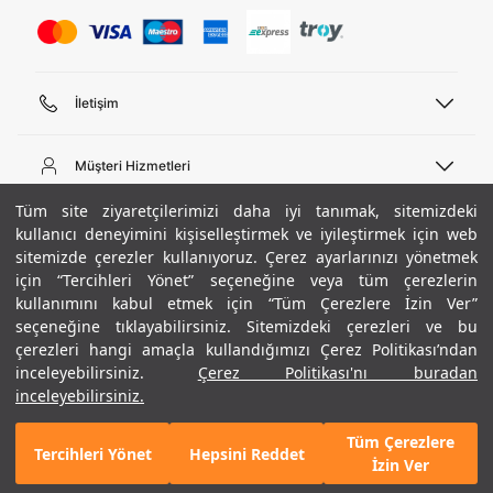
İletişim
Telefon Desteği
444 02 00
Müşteri Hizmetleri
Pazartesi - Cuma 09:00 - 18:00
E-posta
Sipariş Sorgulama
Tüm site ziyaretçilerimizi daha iyi tanımak, sitemizdeki
bilgi@underarmour.com
Hakkımızda
Bize Ulaşın
kullanıcı deneyimini kişiselleştirmek ve iyileştirmek için web
sitemizde çerezler kullanıyoruz. Çerez ayarlarınızı yönetmek
Teslimat Bilgileri
Ticari Bilgiler
için “Tercihleri Yönet” seçeneğine veya tüm çerezlerin
İşlem Rehberi
UA Sosyal Medya
Hükümler ve Koşullar
kullanımını kabul etmek için “Tüm Çerezlere İzin Ver”
İade ve Değişimler
Gizlilik Politikası
seçeneğine tıklayabilirsiniz. Sitemizdeki çerezleri ve bu
Instagram
Sıkça Sorulan Sorular
Çerez Politikası
çerezleri hangi amaçla kullandığımızı Çerez Politikası’ndan
Popüler Kategoriler
Facebook
Beden Rehberi
inceleyebilirsiniz.
Çerez Politikası'nı buradan
Kariyer
Twitter
Site Haritası
Erkek Basketbol Ayakkabısı
inceleyebilirsiniz.
+ 3 Renk
ETBİS
YouTube
Mağazalar
Çocuk Basketbol Ayakkabısı
Tüm Çerezlere
Armour Club
Erkek Eşofman
Tercihleri Yönet
Hepsini Reddet
6.990 TL
%40
SEPETE EKLE
İzin Ver
indirim
4.194 TL
Kadın Spor Sütyeni