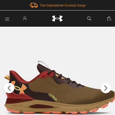
Tüm Siparişlerde Ücretsiz Kargo
Parola Yenileme
0
Giriş Yap
Parola yenileme isteği için e-posta adresinizi giriniz.
E-posta adresi
E-posta Adresi *
Şifre *
Parolayı Yenile
göster
Giriş Sayfasına Dön
Şifremi Unuttum
Zaten hesabın var mı? Giriş yap
Giriş Yap
Kayıt Ol
Under Armour'da yeni misiniz?
Üye Olmadan Devam Et