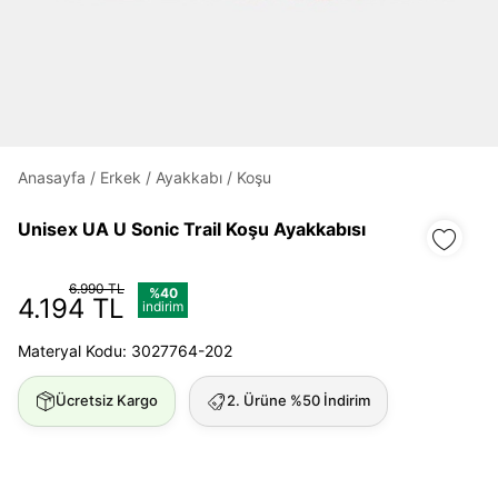
Daha hızlı ödeme.
Hızlı sipariş takibi.
Kolay iade ve değişim.
Anasayfa
/
Erkek
/
Ayakkabı
/
Koşu
Giriş Yap
Kayıt Ol
Unisex UA U Sonic Trail Koşu Ayakkabısı
6.990 TL
%40
E-posta
4.194 TL
indirim
Materyal Kodu: 3027764-202
Şifre
Ücretsiz Kargo
2. Ürüne %50 İndirim
göster
Şifremi Unuttum
Beni Hatırla