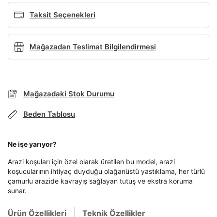
Giriş Yap
Taksit Seçenekleri
Ad*
Mağazadan Teslimat Bilgilendirmesi
Soyad*
Mağazadaki Stok Durumu
Telefon Numarası*
Beden Tablosu
BEDEN TABLOSU
Ne işe yarıyor?
E-posta Adresi*
Arazi koşuları için özel olarak üretilen bu model, arazi
koşucularının ihtiyaç duyduğu olağanüstü yastıklama, her türlü
TAKSİT SEÇENEKLERİ
çamurlu arazide kavrayış sağlayan tutuş ve ekstra koruma
Mağazada Bul
Şifre*
sunar.
göster
Banka
Kart
Taksit
Siparişinizin durumu hakkında bilgi alabilmek için
Term Of Use
ipsum
sn
sn
aşağıdaki bilgileri giriniz.
Ürün Özellikleri
Teknik Özellikler