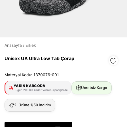
Daha hızlı ödeme.
Hızlı sipariş takibi.
Kolay iade ve değişim.
Anasayfa
/
Erkek
Giriş Yap
Kayıt Ol
Unisex UA Ultra Low Tab Çorap
E-posta
Materyal Kodu: 1370076-001
YARIN KARGODA
Ücretsiz Kargo
Şifre
Bugün 20:00'a kadar verilen siparişlerde
göster
2. Ürüne %50 İndirim
Şifremi Unuttum
Beni Hatırla