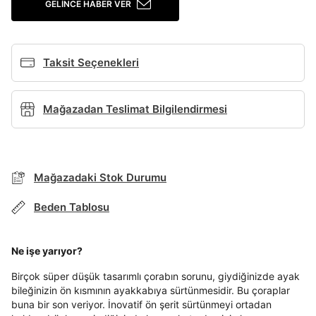
Giriş Yap
GELINCE HABER VER
Ad*
Taksit Seçenekleri
Soyad*
Mağazadan Teslimat Bilgilendirmesi
Telefon Numarası*
Mağazadaki Stok Durumu
TAKSİT SEÇENEKLERİ
E-posta Adresi*
Beden Tablosu
Mağazada Bul
Banka
Kart
Taksit
Siparişinizin durumu hakkında bilgi alabilmek için
Term Of Use
ipsum
sn
sn
BEDEN TABLOSU
aşağıdaki bilgileri giriniz.
Şifre*
Ne işe yarıyor?
Stok Bildirimi
İşbankası
Maximum
6
göster
E-posta Adresi *
Birçok süper düşük tasarımlı çorabın sorunu, giydiğinizde ayak
Akbank
Axess
4
SMS Onay Kodu
SMS Onay Kodu
bileğinizin ön kısmının ayakkabıya sürtünmesidir. Bu çoraplar
Beden Seçin
Ürün stoklara geldiğinde
mail adresinize
buna bir son veriyor. İnovatif ön şerit sürtünmeyi ortadan
En az 8 karakter
Bir küçük harf karakter
Ziraat Bankası
Ziraat Bankası
4
Kapat