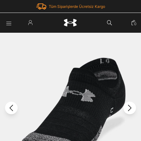
Tüm Siparişlerde Ücretsiz Kargo
Parola Yenileme
0
Giriş Yap
Parola yenileme isteği için e-posta adresinizi giriniz.
E-posta adresi
E-posta Adresi *
Şifre *
Parolayı Yenile
göster
Giriş Sayfasına Dön
Şifremi Unuttum
Zaten hesabın var mı? Giriş yap
Giriş Yap
Kayıt Ol
Under Armour'da yeni misiniz?
Üye Olmadan Devam Et