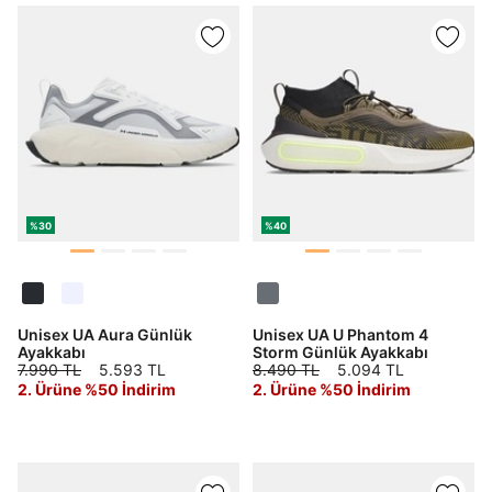
%30
%40
Unisex UA Aura Günlük
Unisex UA U Phantom 4
Ayakkabı
Storm Günlük Ayakkabı
7.990 TL
5.593 TL
8.490 TL
5.094 TL
2. Ürüne %50 İndirim
2. Ürüne %50 İndirim