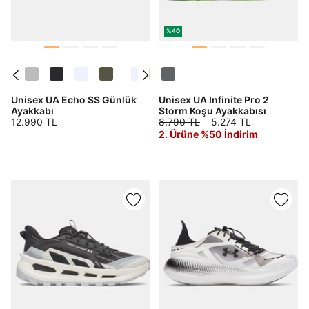
%40
Unisex UA Echo SS Günlük
Unisex UA Infinite Pro 2
Ayakkabı
Storm Koşu Ayakkabısı
12.990 TL
8.790 TL
5.274 TL
2. Ürüne %50 İndirim