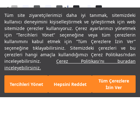
Tüm site ziyaretçilerimizi daha iyi tanımak, sitemizdeki
Unisex UA Apparition Tech
Erkek UA Motion Sportstyle
kullanıcı deneyimini kişiselleştirmek ve iyileştirmek için web
Günlük Ayakkabı
Ayakkabı
sitemizde çerezler kullanıyoruz. Çerez ayarlarınızı yönetmek
8.990 TL
6.293 TL
5.490 TL
için “Tercihleri Yönet” seçeneğine veya tüm çerezlerin
2. Ürüne %50 İndirim
kullanımını kabul etmek için “Tüm Çerezlere İzin Ver”
seçeneğine tıklayabilirsiniz. Sitemizdeki çerezleri ve bu
çerezleri hangi amaçla kullandığımızı Çerez Politikası’ndan
inceleyebilirsiniz.
Çerez Politikası'nı buradan
inceleyebilirsiniz.
Tüm Çerezlere
Tercihleri Yönet
Hepsini Reddet
Mobil Uygulamamızı Keşfet!
Hemen İndir
İzin Ver
%30
%40