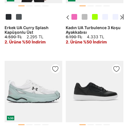
Erkek UA Curry Splash
Kadın UA Turbulence 3 Koşu
Kapüşonlu Üst
Ayakkabısı
4.590 TL
2.295 TL
6.190 TL
4.333 TL
2. Ürüne %50 İndirim
2. Ürüne %50 İndirim
%30