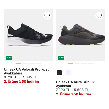
%50
%30
Unisex UA Velociti Pro Koşu
Ayakkabısı
8.790 TL
4.395 TL
2. Ürüne %50 İndirim
Unisex UA Aura Günlük
Ayakkabı
7.990 TL
5.593 TL
2. Ürüne %50 İndirim