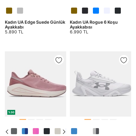
Kadın UA Edge Suede Günlük
Kadın UA Rogue 6 Koşu
DOĞRU UNDER
Ayakkabı
Ayakkabısı
5.890 TL
6.990 TL
ARMOUR SİTESİNDE
MİSİNİZ?
Hangi bölgede alışveriş yapmak istersin?
Birleşik Krallık
Türkiye
%30
Tümünü Gör