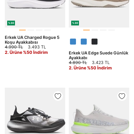
%30
%30
Erkek UA Charged Rogue 5
Koşu Ayakkabısı
4.990 TL
3.493 TL
2. Ürüne %50 İndirim
Erkek UA Edge Suede Günlük
Ayakkabı
4.890 TL
3.423 TL
2. Ürüne %50 İndirim