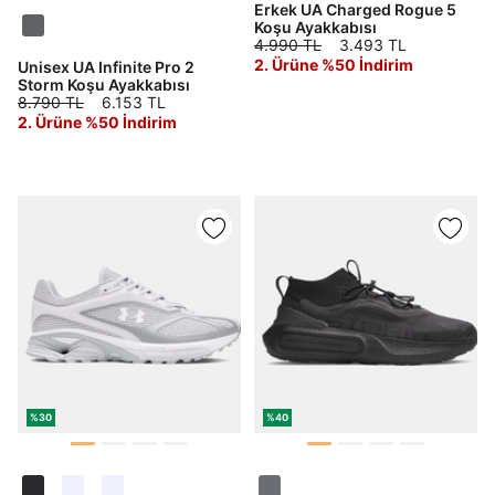
Erkek UA Charged Rogue 5
Koşu Ayakkabısı
4.990 TL
3.493 TL
2. Ürüne %50 İndirim
Unisex UA Infinite Pro 2
Storm Koşu Ayakkabısı
8.790 TL
6.153 TL
2. Ürüne %50 İndirim
Daha hızlı ödeme.
Hızlı sipariş takibi.
Kolay iade ve değişim.
Giriş Yap
Kayıt Ol
E-posta
%30
%40
Şifre
göster