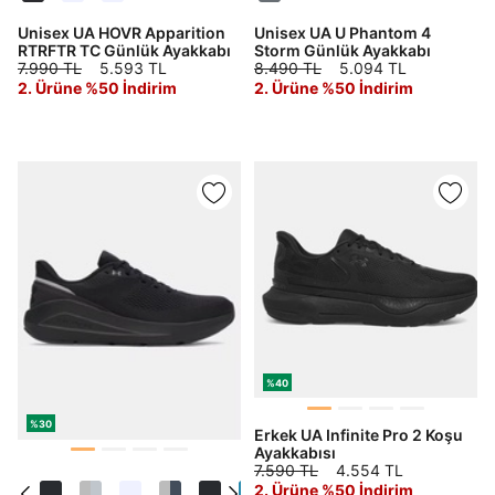
Şifremi Unuttum
Beni Hatırla
Unisex UA HOVR Apparition
Unisex UA U Phantom 4
RTRFTR TC Günlük Ayakkabı
Storm Günlük Ayakkabı
7.990 TL
5.593 TL
8.490 TL
5.094 TL
Giriş Yap
2. Ürüne %50 İndirim
2. Ürüne %50 İndirim
Ad*
Soyad*
Telefon Numarası*
%40
E-posta Adresi*
%30
Erkek UA Infinite Pro 2 Koşu
Ayakkabısı
7.590 TL
4.554 TL
Şifre*
2. Ürüne %50 İndirim