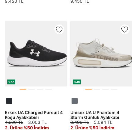
9.450 TL
9.450 TL
%30
%40
Erkek UA Charged Pursuit 4
Unisex UA U Phantom 4
Koşu Ayakkabısı
Storm Günlük Ayakkabı
4.290 TL
3.003 TL
8.490 TL
5.094 TL
2. Ürüne %50 İndirim
2. Ürüne %50 İndirim