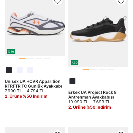
%40
%30
Unisex UA HOVR Apparition
RTRFTR TC Günlük Ayakkabı
7.990 TL
4.794 TL
Erkek UA Project Rock 8
2. Ürüne %50 İndirim
Antrenman Ayakkabısı
10.990 TL
7.693 TL
2. Ürüne %50 İndirim