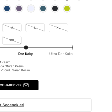
M
L
XL
3XL
Dar Kalıp
Ultra Dar Kalıp
at Kesim
uda Oturan Kesim
p: Vücudu Saran Kesim
CE HABER VER
t Seçenekleri