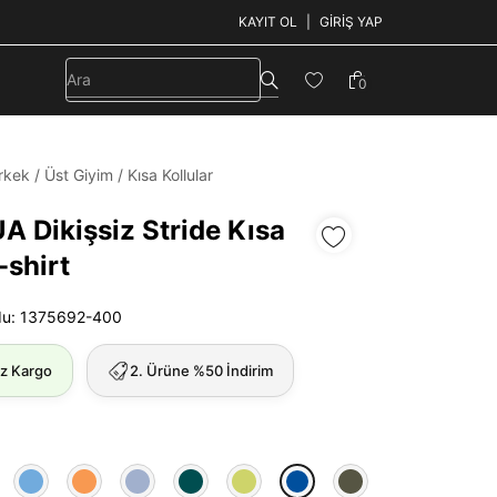
KAYIT OL
GIRIŞ YAP
0
rkek
/
Üst Giyim
/
Kısa Kollular
A Dikişsiz Stride Kısa
-shirt
du: 1375692-400
iz Kargo
2. Ürüne %50 İndirim