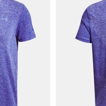
En az 8 karakter
Bir küçük harf karakter
Bir rakam
Bir büyük harf
En az 1 özel karakter
Aşağıdakileri okudum ve kabul ediyorum:
Kişisel verileriniz
Aydınlatma Metni
,
Hüküm ve Koşullar
uyarınca işlenecektir. Kişisel verilerimin Doğuş
Perakende Satış Giyim ve Aksesuar Ticaret A.Ş.
tarafından ticari elektronik ileti gönderilmesi amacıyla
işlenmesini kabul ediyorum.
Sms
E-mail
Çağrı Merkezi / Arama
Kişisel verilerimin Doğuş Perakende Satış Giyim ve
Aksesuar Ticaret A.Ş. bünyesinde yer alan
markalara ait ürünlerin bana özel pazarlanması ve
Doğuş Grubu şirketlerinde bulunan pazarlama
verilerimin kişiselleştirilmiş reklamcılık faaliyeti
amacıyla işlenmesini kabul ediyorum.