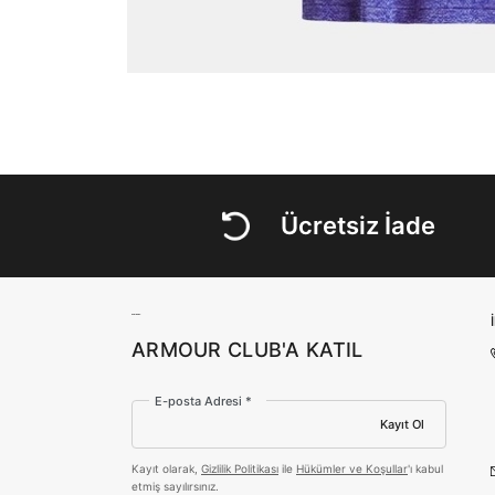
Ücretsiz İade
ARMOUR CLUB'A KATIL
E-posta Adresi *
Kayıt Ol
Kayıt olarak,
Gizlilik Politikası
ile
Hükümler ve Koşullar
'ı kabul
etmiş sayılırsınız.