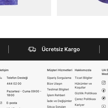
Kimlik, iletişim ve müşteri işlem verilerimin alınan
internet sitesi altyapı hizmetlerinin sunucularının yurt
dışında bulunması sebebiyle yurt dışında mukim
Amazon Inc. ve Google LLC. ile paylaşılmasını kabul
ediyorum.
Üye Ol
Ücretsiz Kargo
İletişim
Müşteri Hizmetleri
Hakkımızda
UA S
Med
Telefon Desteği
Sipariş Sorgulama
Ticari Bilgiler
444 02 00
Bize Ulaşın
Hükümler ve
Koşullar
Teslimat Bilgileri
Pazartesi - Cuma 09:00 -
Gizlilik Politikası
18:00
İşlem Rehberi
Çerez Politikası
İade ve Değişimler
E-posta
Kariyer
Sıkça Sorulan