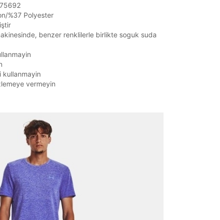
1375692
n/%37 Polyester
ştir
kinesinde, benzer renklilerle birlikte soguk suda
ullanmayin
n
i kullanmayin
zlemeye vermeyin
it
Mağazada Bul
z.