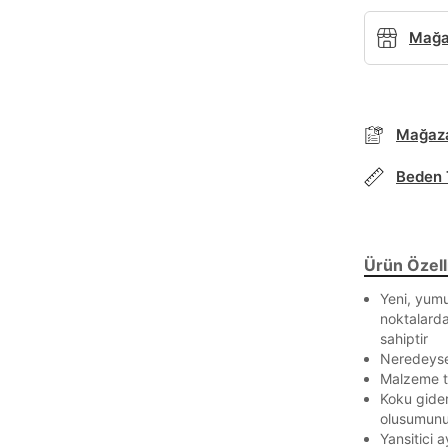
Mağaz
Mağaza
Parola Yenileme
Beden 
Parola yenileme isteği için e-posta adresinizi giriniz.
Ürün Özelli
E-posta adresi
Yeni, yum
noktalarda
sahiptir
Neredeyse 
Parolayı Yenile
Malzeme te
Koku gider
olusumunu
Giriş Sayfasına Dön
Yansitici a