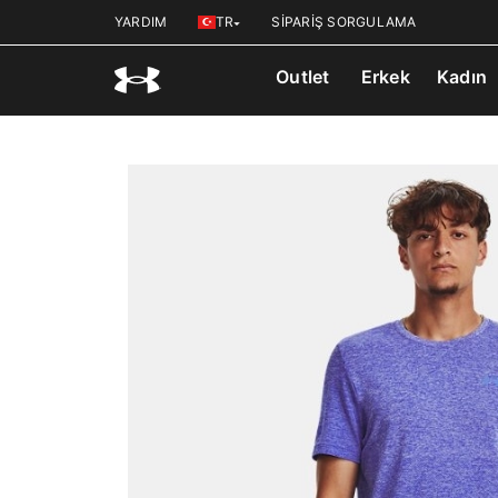
YARDIM
TR
SİPARİŞ SORGULAMA
Outlet
Erkek
Kadın