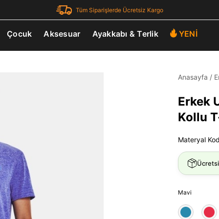
Tüm Siparişlerde Ücretsiz Kargo
Çocuk
Aksesuar
Ayakkabı & Terlik
YENİ
Anasayfa
/
E
Erkek U
Kollu T
Materyal Ko
Ücrets
Mavi