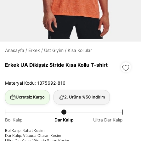
Daha hızlı ödeme.
Hızlı sipariş takibi.
Kolay iade ve değişim.
Anasayfa
/
Erkek
/
Üst Giyim
/
Kısa Kollular
Giriş Yap
Kayıt Ol
Erkek UA Dikişsiz Stride Kısa Kollu T-shirt
E-posta
Materyal Kodu: 1375692-816
Ücretsiz Kargo
2. Ürüne %50 İndirim
Şifre
göster
Bol Kalıp
Dar Kalıp
Ultra Dar Kalıp
Bol Kalıp: Rahat Kesim
Şifremi Unuttum
Beni Hatırla
Dar Kalıp: Vücuda Oturan Kesim
Ultra Dar Kalıp: Vücudu Saran Kesim