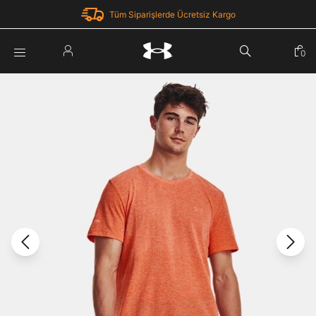
Tüm Siparişlerde Ücretsiz Kargo
Parola Yenileme
0
Giriş Yap
Parola yenileme isteği için e-posta adresinizi giriniz.
E-posta adresi
E-posta Adresi *
Şifre *
Parolayı Yenile
göster
Giriş Sayfasına Dön
Şifremi Unuttum
Zaten hesabın var mı? Giriş yap
Giriş Yap
Kayıt Ol
Under Armour'da yeni misiniz?
Üye Olmadan Devam Et