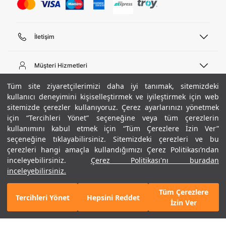
İletişim
Telefon Desteği
444 02 00
Müşteri Hizmetleri
Pazartesi - Cuma 09:00 - 18:00
E-posta
Sipariş Sorgulama
Tüm site ziyaretçilerimizi daha iyi tanımak, sitemizdeki
bilgi@underarmour.com
Hakkımızda
Bize Ulaşın
kullanıcı deneyimini kişiselleştirmek ve iyileştirmek için web
sitemizde çerezler kullanıyoruz. Çerez ayarlarınızı yönetmek
Teslimat Bilgileri
Ticari Bilgiler
için “Tercihleri Yönet” seçeneğine veya tüm çerezlerin
İşlem Rehberi
UA Sosyal Medya
Hükümler ve Koşullar
kullanımını kabul etmek için “Tüm Çerezlere İzin Ver”
İade ve Değişimler
Gizlilik Politikası
seçeneğine tıklayabilirsiniz. Sitemizdeki çerezleri ve bu
Instagram
Sıkça Sorulan Sorular
Çerez Politikası
çerezleri hangi amaçla kullandığımızı Çerez Politikası’ndan
Popüler Kategoriler
Facebook
Beden Rehberi
inceleyebilirsiniz.
Çerez Politikası'nı buradan
Kariyer
Twitter
Site Haritası
Erkek Basketbol Ayakkabısı
inceleyebilirsiniz.
+ 16 Renk
ETBİS
YouTube
Mağazalar
Çocuk Basketbol Ayakkabısı
Tüm Çerezlere
Armour Club
Erkek Eşofman
Tercihleri Yönet
Hepsini Reddet
GELINCE HABER VER
İzin Ver
Kadın Spor Sütyeni
Kadın Tayt