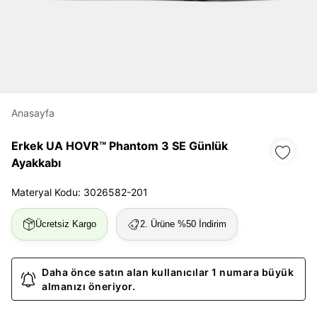
Daha hızlı ödeme.
Hızlı sipariş takibi.
Kolay iade ve değişim.
Anasayfa
Giriş Yap
Kayıt Ol
Erkek UA HOVR™ Phantom 3 SE Günlük
Ayakkabı
E-posta
Materyal Kodu: 3026582-201
Ücretsiz Kargo
2. Ürüne %50 İndirim
Şifre
göster
Daha önce satın alan kullanıcılar 1 numara büyük
almanızı öneriyor.
Şifremi Unuttum
Beni Hatırla