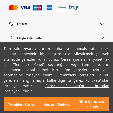
İletişim
Telefon Desteği
444 02 00
Müşteri Hizmetleri
Pazartesi - Cuma 09:00 - 18:00
E-posta
Sipariş Sorgulama
Tüm site ziyaretçilerimizi daha iyi tanımak, sitemizdeki
bilgi@underarmour.com
Hakkımızda
Bize Ulaşın
kullanıcı deneyimini kişiselleştirmek ve iyileştirmek için web
sitemizde çerezler kullanıyoruz. Çerez ayarlarınızı yönetmek
Teslimat Bilgileri
Ticari Bilgiler
için “Tercihleri Yönet” seçeneğine veya tüm çerezlerin
İşlem Rehberi
UA Sosyal Medya
Hükümler ve Koşullar
kullanımını kabul etmek için “Tüm Çerezlere İzin Ver”
İade ve Değişimler
Gizlilik Politikası
seçeneğine tıklayabilirsiniz. Sitemizdeki çerezleri ve bu
Instagram
Sıkça Sorulan Sorular
Çerez Politikası
çerezleri hangi amaçla kullandığımızı Çerez Politikası’ndan
Popüler Kategoriler
Facebook
Beden Rehberi
inceleyebilirsiniz.
Çerez Politikası'nı buradan
Kariyer
Twitter
Site Haritası
Erkek Basketbol Ayakkabısı
inceleyebilirsiniz.
+ 9 Renk
ETBİS
YouTube
Mağazalar
Çocuk Basketbol Ayakkabısı
Tüm Çerezlere
Armour Club
Erkek Eşofman
Tercihleri Yönet
Hepsini Reddet
GELINCE HABER VER
İzin Ver
Kadın Spor Sütyeni