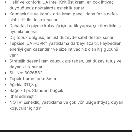
Stok Bildirimi
İşbankası
Maximum
6
Hafif ve konforlu UA IntelliKnit üst kısım, en çok ihtiyaç
En az 8 karakter
Bir küçük harf karakter
E-posta Adresi *
duyduğunuz noktalarda esneklik sunar
Bir rakam
Bir büyük harf
Akbank
Axess
4
SMS Onay Kodu
SMS Onay Kodu
Katmanlı file ve köpük orta kısım paneli daha fazla nefes
En az 1 özel karakter
Beden Seçin
Ürün stoklara geldiğinde
mail adresinize
alabilirlik ile destek sunar
Ziraat Bankası
Ziraat Bankası
4
bildirim göndereceğiz.
Sipariş Numaranız *
Daha fazla giyme kolaylığı için patik yapısı, şekillendirilmiş
Bilgilerinizi güncellemek için lütfen telefonunuza SMS
Bilgilerinizi güncellemek için lütfen telefonunuza SMS
Kapat
Kapat
QNB
QNB
4
uyumla birleşir
ile gelen kodu girerek telefon numaranızı doğrulayın.
ile gelen kodu girerek telefon numaranızı doğrulayın.
Aşağıdakileri okudum ve kabul ediyorum:
Mağazada Bul
Dış topuk dolgusu, en üst düzeyde sabit destek sunar
AnadoluBank
World
3
Kişisel verileriniz
Aydınlatma Metni
,
Hüküm ve Koşullar
Kapat
Tepkisel UA HOVR™ yastıklama darbeyi azaltır, kaybedilen
uyarınca işlenecektir. Kişisel verilerimin Doğuş
enerjiyi geri kazandırır ve size ihtiyacınız olan itiş gücünü
Sorgula
Perakende Satış Giyim ve Aksesuar Ticaret A.Ş.
verir
tarafından ticari elektronik ileti gönderilmesi amacıyla
Stratejik desenli tam kauçuk dış taban, üst düzey tutuş ve
işlenmesini kabul ediyorum.
GÖNDER
GÖNDER
dayanıklılık sunar
Kapat
Sms
Stil No: 3026582
Topuk-burun farkı: 8mm
E-mail
Ağırlık: 311,8 g
Çağrı Merkezi / Arama
Bağcık tipi: Standart bağcık
Kişisel verilerimin Doğuş Perakende Satış Giyim ve
İthal edilmiştir
Aksesuar Ticaret A.Ş. bünyesinde yer alan
NÖTR: Esneklik, yastıklama ve çok yönlülüğe ihtiyaç duyan
markalara ait ürünlerin bana özel pazarlanması ve
koşucular içindir
Doğuş Grubu şirketlerinde bulunan pazarlama
Kapat
verilerimin kişiselleştirilmiş reklamcılık faaliyeti
amacıyla işlenmesini kabul ediyorum.
Kimlik, iletişim ve müşteri işlem verilerimin alınan