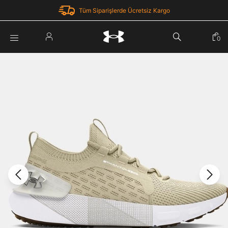
Tüm Siparişlerde Ücretsiz Kargo
Parola Yenileme
0
Giriş Yap
Parola yenileme isteği için e-posta adresinizi giriniz.
E-posta adresi
E-posta Adresi *
Şifre *
Parolayı Yenile
göster
Giriş Sayfasına Dön
Şifremi Unuttum
Zaten hesabın var mı? Giriş yap
Giriş Yap
Kayıt Ol
Under Armour'da yeni misiniz?
Üye Olmadan Devam Et