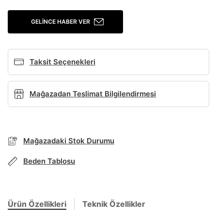
Giriş Yap
GELINCE HABER VER
Ad*
Taksit Seçenekleri
Soyad*
Mağazadan Teslimat Bilgilendirmesi
Telefon Numarası*
BEDEN TABLOSU
Mağazadaki Stok Durumu
E-posta Adresi*
Beden Tablosu
TAKSİT SEÇENEKLERİ
Mağazada Bul
Şifre*
göster
Banka
Kart
Taksit
Siparişinizin durumu hakkında bilgi alabilmek için
Ürün Özellikleri
Teknik Özellikler
Term Of Use
ipsum
sn
sn
aşağıdaki bilgileri giriniz.