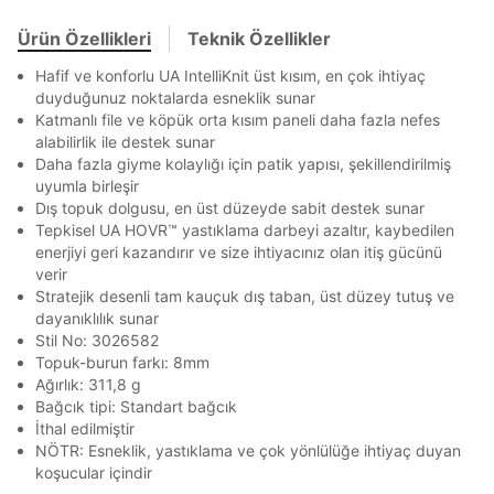
Banka
Kart
Taksit
Siparişinizin durumu hakkında bilgi alabilmek için
Term Of Use
ipsum
sn
sn
aşağıdaki bilgileri giriniz.
En az 8 karakter
Bir küçük harf karakter
Stok Bildirimi
Ürün Özellikleri
Teknik Özellikler
İşbankası
Maximum
6
Bir rakam
Bir büyük harf
E-posta Adresi *
En az 1 özel karakter
Hafif ve konforlu UA IntelliKnit üst kısım, en çok ihtiyaç
Akbank
Axess
4
SMS Onay Kodu
SMS Onay Kodu
Beden Seçin
duyduğunuz noktalarda esneklik sunar
Ürün stoklara geldiğinde
mail adresinize
Ziraat Bankası
Ziraat Bankası
4
Katmanlı file ve köpük orta kısım paneli daha fazla nefes
bildirim göndereceğiz.
Sipariş Numaranız *
Bilgilerinizi güncellemek için lütfen telefonunuza SMS
Bilgilerinizi güncellemek için lütfen telefonunuza SMS
Aşağıdakileri okudum ve kabul ediyorum:
Kapat
Kapat
alabilirlik ile destek sunar
QNB
QNB
4
ile gelen kodu girerek telefon numaranızı doğrulayın.
ile gelen kodu girerek telefon numaranızı doğrulayın.
Daha fazla giyme kolaylığı için patik yapısı, şekillendirilmiş
Mağazada Bul
Kişisel verileriniz
Aydınlatma Metni
,
Hüküm ve Koşullar
uyumla birleşir
AnadoluBank
World
3
uyarınca işlenecektir. Kişisel verilerimin Doğuş
Kapat
Perakende Satış Giyim ve Aksesuar Ticaret A.Ş.
Dış topuk dolgusu, en üst düzeyde sabit destek sunar
Sorgula
tarafından ticari elektronik ileti gönderilmesi amacıyla
Tepkisel UA HOVR™ yastıklama darbeyi azaltır, kaybedilen
işlenmesini kabul ediyorum.
enerjiyi geri kazandırır ve size ihtiyacınız olan itiş gücünü
verir
GÖNDER
GÖNDER
Sms
Stratejik desenli tam kauçuk dış taban, üst düzey tutuş ve
Kapat
E-mail
dayanıklılık sunar
Çağrı Merkezi / Arama
Stil No: 3026582
Topuk-burun farkı: 8mm
Kişisel verilerimin Doğuş Perakende Satış Giyim ve
Ağırlık: 311,8 g
Aksesuar Ticaret A.Ş. bünyesinde yer alan
markalara ait ürünlerin bana özel pazarlanması ve
Bağcık tipi: Standart bağcık
Doğuş Grubu şirketlerinde bulunan pazarlama
İthal edilmiştir
verilerimin kişiselleştirilmiş reklamcılık faaliyeti
NÖTR: Esneklik, yastıklama ve çok yönlülüğe ihtiyaç duyan
Kapat
amacıyla işlenmesini kabul ediyorum.
koşucular içindir
Kimlik, iletişim ve müşteri işlem verilerimin alınan