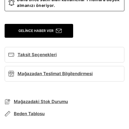
almanızı öneriyor.
Giriş Yap
Ad*
GELINCE HABER VER
Soyad*
Taksit Seçenekleri
Telefon Numarası*
Mağazadan Teslimat Bilgilendirmesi
E-posta Adresi*
BEDEN TABLOSU
Mağazadaki Stok Durumu
TAKSİT SEÇENEKLERİ
Şifre*
Beden Tablosu
Mağazada Bul
göster