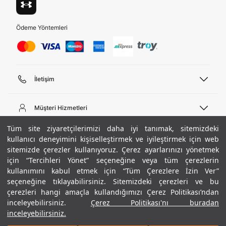
Ödeme Yöntemleri
İletişim
Telefon Desteği
444 02 00
Müşteri Hizmetleri
Pazartesi - Cuma 09:00 - 18:00
E-posta
Sipariş Sorgulama
Tüm site ziyaretçilerimizi daha iyi tanımak, sitemizdeki
bilgi@underarmour.com
Hakkımızda
Bize Ulaşın
kullanıcı deneyimini kişiselleştirmek ve iyileştirmek için web
sitemizde çerezler kullanıyoruz. Çerez ayarlarınızı yönetmek
Teslimat Bilgileri
Ticari Bilgiler
için “Tercihleri Yönet” seçeneğine veya tüm çerezlerin
İşlem Rehberi
UA Sosyal Medya
Hükümler ve Koşullar
kullanımını kabul etmek için “Tüm Çerezlere İzin Ver”
İade ve Değişimler
Gizlilik Politikası
seçeneğine tıklayabilirsiniz. Sitemizdeki çerezleri ve bu
Instagram
Sıkça Sorulan Sorular
Çerez Politikası
çerezleri hangi amaçla kullandığımızı Çerez Politikası’ndan
Popüler Kategoriler
Facebook
Beden Rehberi
inceleyebilirsiniz.
Çerez Politikası'nı buradan
Kariyer
Twitter
Site Haritası
Erkek Basketbol Ayakkabısı
inceleyebilirsiniz.
+ 9 Renk
ETBİS
YouTube
Mağazalar
Çocuk Basketbol Ayakkabısı