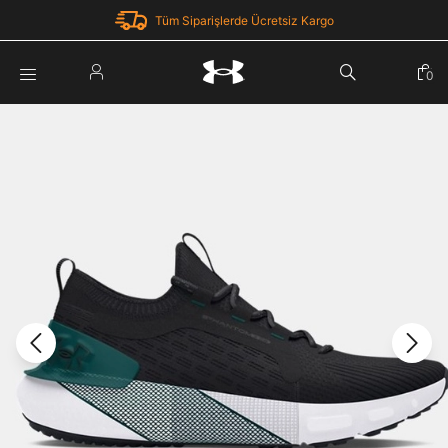
Tüm Siparişlerde Ücretsiz Kargo
Parola Yenileme
0
Giriş Yap
Parola yenileme isteği için e-posta adresinizi giriniz.
E-posta adresi
E-posta Adresi *
Şifre *
Parolayı Yenile
göster
Giriş Sayfasına Dön
Şifremi Unuttum
Zaten hesabın var mı? Giriş yap
Giriş Yap
Kayıt Ol
Under Armour'da yeni misiniz?
Üye Olmadan Devam Et