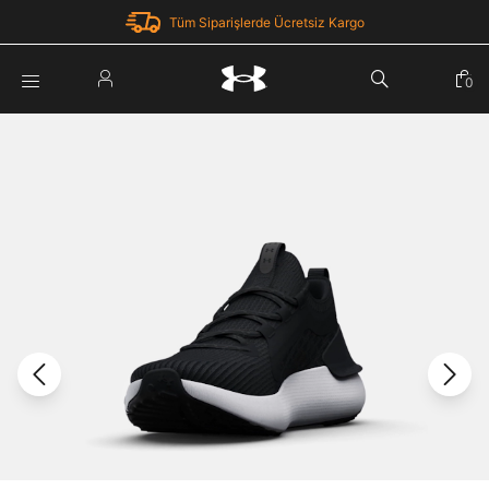
Tüm Siparişlerde Ücretsiz Kargo
Parola Yenileme
0
Giriş Yap
Parola yenileme isteği için e-posta adresinizi giriniz.
E-posta adresi
E-posta Adresi *
Şifre *
Parolayı Yenile
göster
Giriş Sayfasına Dön
Şifremi Unuttum
Zaten hesabın var mı? Giriş yap
Giriş Yap
Kayıt Ol
Under Armour'da yeni misiniz?
Üye Olmadan Devam Et