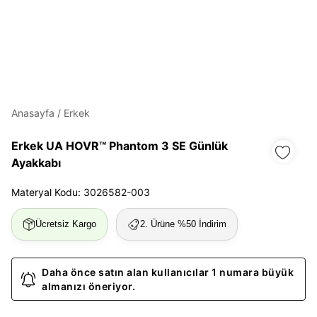
Daha hızlı ödeme.
Hızlı sipariş takibi.
Kolay iade ve değişim.
Anasayfa
/
Erkek
Giriş Yap
Kayıt Ol
Erkek UA HOVR™ Phantom 3 SE Günlük
Ayakkabı
E-posta
Materyal Kodu: 3026582-003
Ücretsiz Kargo
2. Ürüne %50 İndirim
Şifre
göster
Daha önce satın alan kullanıcılar 1 numara büyük
almanızı öneriyor.
Şifremi Unuttum
Beni Hatırla