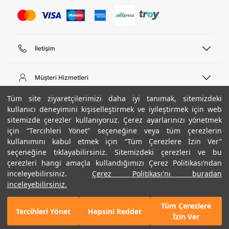
İletişim
Telefon Desteği
444 02 00
Müşteri Hizmetleri
Pazartesi - Cuma 09:00 - 18:00
E-posta
Sipariş Sorgulama
Tüm site ziyaretçilerimizi daha iyi tanımak, sitemizdeki
bilgi@underarmour.com
Hakkımızda
Bize Ulaşın
kullanıcı deneyimini kişiselleştirmek ve iyileştirmek için web
sitemizde çerezler kullanıyoruz. Çerez ayarlarınızı yönetmek
Teslimat Bilgileri
Ticari Bilgiler
için “Tercihleri Yönet” seçeneğine veya tüm çerezlerin
İşlem Rehberi
UA Sosyal Medya
Hükümler ve Koşullar
kullanımını kabul etmek için “Tüm Çerezlere İzin Ver”
İade ve Değişimler
Gizlilik Politikası
seçeneğine tıklayabilirsiniz. Sitemizdeki çerezleri ve bu
Instagram
Sıkça Sorulan Sorular
Çerez Politikası
çerezleri hangi amaçla kullandığımızı Çerez Politikası’ndan
Popüler Kategoriler
Facebook
Beden Rehberi
inceleyebilirsiniz.
Çerez Politikası'nı buradan
Kariyer
Twitter
Site Haritası
Erkek Basketbol Ayakkabısı
inceleyebilirsiniz.
+ 9 Renk
ETBİS
YouTube
Mağazalar
Çocuk Basketbol Ayakkabısı
Tüm Çerezlere
Armour Club
Erkek Eşofman
Tercihleri Yönet
Hepsini Reddet
GELINCE HABER VER
İzin Ver
Kadın Spor Sütyeni