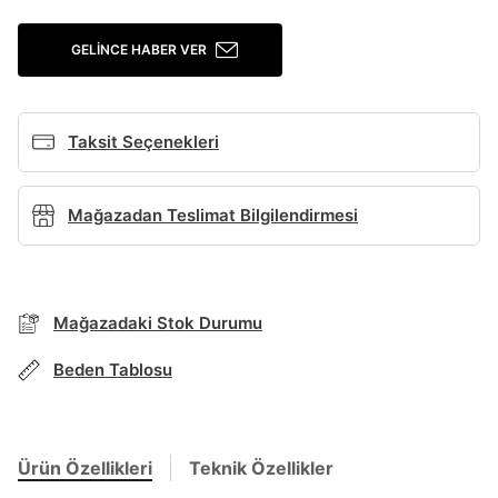
Giriş Yap
GELINCE HABER VER
Ad*
Taksit Seçenekleri
Soyad*
Mağazadan Teslimat Bilgilendirmesi
Telefon Numarası*
BEDEN TABLOSU
Mağazadaki Stok Durumu
E-posta Adresi*
Beden Tablosu
TAKSİT SEÇENEKLERİ
Mağazada Bul
Şifre*
göster
Banka
Kart
Taksit
Siparişinizin durumu hakkında bilgi alabilmek için
Ürün Özellikleri
Teknik Özellikler
Term Of Use
ipsum
sn
sn
aşağıdaki bilgileri giriniz.