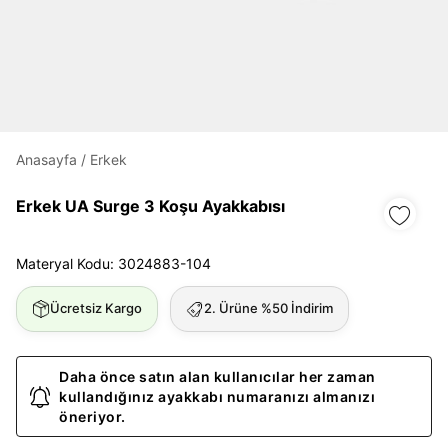
Daha hızlı ödeme.
Hızlı sipariş takibi.
Kolay iade ve değişim.
Anasayfa
/
Erkek
Giriş Yap
Kayıt Ol
Erkek UA Surge 3 Koşu Ayakkabısı
E-posta
Materyal Kodu: 3024883-104
Ücretsiz Kargo
2. Ürüne %50 İndirim
Şifre
göster
Daha önce satın alan kullanıcılar her zaman
Şifremi Unuttum
Beni Hatırla
kullandığınız ayakkabı numaranızı almanızı
öneriyor.
Giriş Yap