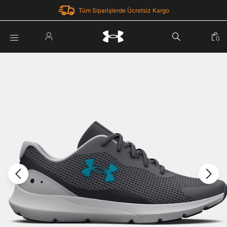
Tüm Siparişlerde Ücretsiz Kargo
Parola Yenileme
0
Giriş Yap
Parola yenileme isteği için e-posta adresinizi giriniz.
E-posta adresi
E-posta Adresi *
Şifre *
Parolayı Yenile
göster
Giriş Sayfasına Dön
Şifremi Unuttum
Zaten hesabın var mı? Giriş yap
Giriş Yap
Kayıt Ol
Under Armour'da yeni misiniz?
Üye Olmadan Devam Et