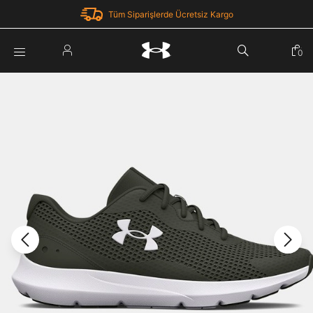
Tüm Siparişlerde Ücretsiz Kargo
Parola Yenileme
0
Giriş Yap
Parola yenileme isteği için e-posta adresinizi giriniz.
E-posta adresi
E-posta Adresi *
Şifre *
Parolayı Yenile
göster
Giriş Sayfasına Dön
Şifremi Unuttum
Zaten hesabın var mı? Giriş yap
Giriş Yap
Kayıt Ol
Under Armour'da yeni misiniz?
Üye Olmadan Devam Et