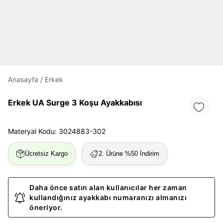
Daha hızlı ödeme.
Hızlı sipariş takibi.
Kolay iade ve değişim.
Anasayfa
/
Erkek
Giriş Yap
Kayıt Ol
Erkek UA Surge 3 Koşu Ayakkabısı
E-posta
Materyal Kodu: 3024883-302
Ücretsiz Kargo
2. Ürüne %50 İndirim
Şifre
göster
Daha önce satın alan kullanıcılar her zaman
Şifremi Unuttum
Beni Hatırla
kullandığınız ayakkabı numaranızı almanızı
öneriyor.
Giriş Yap