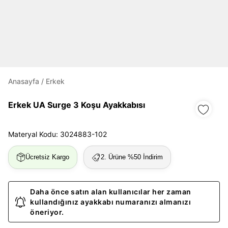
Daha hızlı ödeme.
Hızlı sipariş takibi.
Kolay iade ve değişim.
Anasayfa
/
Erkek
Giriş Yap
Kayıt Ol
Erkek UA Surge 3 Koşu Ayakkabısı
E-posta
Materyal Kodu: 3024883-102
Ücretsiz Kargo
2. Ürüne %50 İndirim
Şifre
göster
Daha önce satın alan kullanıcılar her zaman
Şifremi Unuttum
Beni Hatırla
kullandığınız ayakkabı numaranızı almanızı
öneriyor.
Giriş Yap