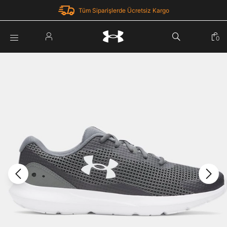
Tüm Siparişlerde Ücretsiz Kargo
Parola Yenileme
0
Giriş Yap
Parola yenileme isteği için e-posta adresinizi giriniz.
E-posta adresi
E-posta Adresi *
Şifre *
Parolayı Yenile
göster
Giriş Sayfasına Dön
Şifremi Unuttum
Zaten hesabın var mı? Giriş yap
Giriş Yap
Kayıt Ol
Under Armour'da yeni misiniz?
Üye Olmadan Devam Et