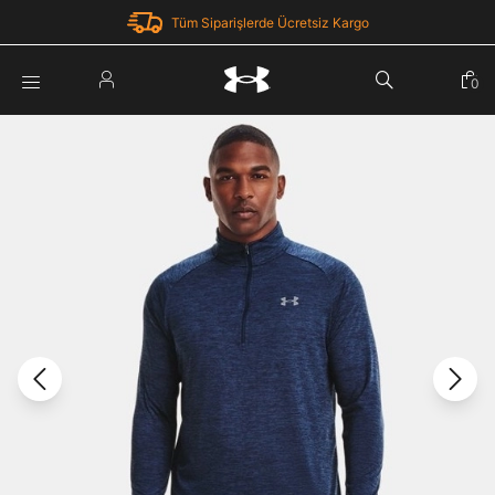
Tüm Siparişlerde Ücretsiz Kargo
Parola Yenileme
0
Giriş Yap
Parola yenileme isteği için e-posta adresinizi giriniz.
E-posta adresi
E-posta Adresi *
Şifre *
Parolayı Yenile
göster
Giriş Sayfasına Dön
Şifremi Unuttum
Zaten hesabın var mı? Giriş yap
Giriş Yap
Kayıt Ol
Under Armour'da yeni misiniz?
Üye Olmadan Devam Et