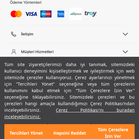
Ödeme Yöntemleri
İletişim
Telefon Desteği
444 02 00
Müşteri Hizmetleri
Pazartesi - Cuma 09:00 - 18:00
E-posta
Sipariş Sorgulama
Tüm site ziyaretçilerimizi daha iyi tanımak, sitemizdeki
bilgi@underarmour.com
Hakkımızda
Bize Ulaşın
kullanıcı deneyimini kişiselleştirmek ve iyileştirmek için web
sitemizde çerezler kullanıyoruz. Çerez ayarlarınızı yönetmek
Teslimat Bilgileri
Ticari Bilgiler
için “Tercihleri Yönet” seçeneğine veya tüm çerezlerin
İşlem Rehberi
UA Sosyal Medya
Hükümler ve Koşullar
kullanımını kabul etmek için “Tüm Çerezlere İzin Ver”
İade ve Değişimler
Gizlilik Politikası
seçeneğine tıklayabilirsiniz. Sitemizdeki çerezleri ve bu
Instagram
Sıkça Sorulan Sorular
Çerez Politikası
çerezleri hangi amaçla kullandığımızı Çerez Politikası’ndan
Popüler Kategoriler
Facebook
Beden Rehberi
inceleyebilirsiniz.
Çerez Politikası'nı buradan
Kariyer
Twitter
Site Haritası
Erkek Basketbol Ayakkabısı
inceleyebilirsiniz.
+ 13 Renk
ETBİS
YouTube
Mağazalar
Çocuk Basketbol Ayakkabısı
Tüm Çerezlere
Armour Club
Erkek Eşofman
Tercihleri Yönet
Hepsini Reddet
GELINCE HABER VER
İzin Ver
Kadın Spor Sütyeni