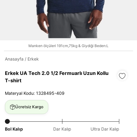
Daha hızlı ödeme.
Hızlı sipariş takibi.
Manken ölçüleri 191cm,75kg & Giydiği Beden:L
Kolay iade ve değişim.
Anasayfa
/
Erkek
Giriş Yap
Kayıt Ol
Erkek UA Tech 2.0 1/2 Fermuarlı Uzun Kollu
T-shirt
E-posta
Materyal Kodu: 1328495-409
Şifre
Ücretsiz Kargo
göster
Bol Kalıp
Dar Kalıp
Ultra Dar Kalıp
Şifremi Unuttum
Beni Hatırla