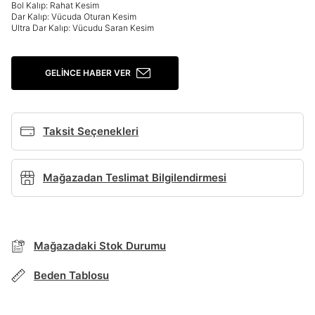
Bol Kalıp: Rahat Kesim
Dar Kalıp: Vücuda Oturan Kesim
Giriş Yap
Ultra Dar Kalıp: Vücudu Saran Kesim
Ad*
GELINCE HABER VER
Soyad*
Taksit Seçenekleri
Telefon Numarası*
Mağazadan Teslimat Bilgilendirmesi
E-posta Adresi*
Mağazadaki Stok Durumu
TAKSİT SEÇENEKLERİ
Şifre*
Mağazada Bul
Beden Tablosu
göster
Banka
Kart
Taksit
Siparişinizin durumu hakkında bilgi alabilmek için
Term Of Use
ipsum
sn
sn
BEDEN TABLOSU
aşağıdaki bilgileri giriniz.