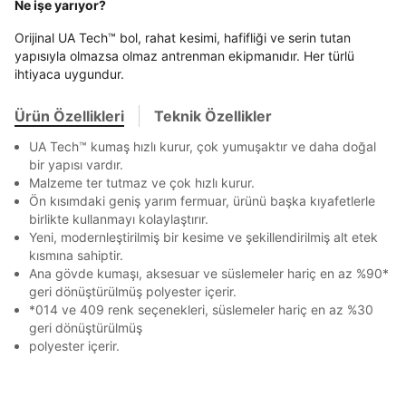
Ne işe yarıyor?
Stok Bildirimi
İşbankası
Maximum
6
En az 8 karakter
Bir küçük harf karakter
E-posta Adresi *
Bir rakam
Bir büyük harf
Orijinal UA Tech™ bol, rahat kesimi, hafifliği ve serin tutan
Akbank
Axess
4
SMS Onay Kodu
SMS Onay Kodu
En az 1 özel karakter
yapısıyla olmazsa olmaz antrenman ekipmanıdır. Her türlü
Beden Seçin
Ürün stoklara geldiğinde
mail adresinize
Ziraat Bankası
Ziraat Bankası
4
ihtiyaca uygundur.
Kapat
bildirim göndereceğiz.
Sipariş Numaranız *
Bilgilerinizi güncellemek için lütfen telefonunuza SMS
Bilgilerinizi güncellemek için lütfen telefonunuza SMS
Kapat
Kapat
QNB
QNB
4
ile gelen kodu girerek telefon numaranızı doğrulayın.
ile gelen kodu girerek telefon numaranızı doğrulayın.
Aşağıdakileri okudum ve kabul ediyorum:
Ürün Özellikleri
Teknik Özellikler
Mağazada Bul
Kişisel verileriniz
Aydınlatma Metni
,
Hüküm ve Koşullar
AnadoluBank
World
3
Kapat
UA Tech™ kumaş hızlı kurur, çok yumuşaktır ve daha doğal
uyarınca işlenecektir. Kişisel verilerimin Doğuş
Sorgula
Perakende Satış Giyim ve Aksesuar Ticaret A.Ş.
bir yapısı vardır.
tarafından ticari elektronik ileti gönderilmesi amacıyla
Malzeme ter tutmaz ve çok hızlı kurur.
işlenmesini kabul ediyorum.
Ön kısımdaki geniş yarım fermuar, ürünü başka kıyafetlerle
GÖNDER
GÖNDER
birlikte kullanmayı kolaylaştırır.
Sms
Kapat
Yeni, modernleştirilmiş bir kesime ve şekillendirilmiş alt etek
E-mail
kısmına sahiptir.
Çağrı Merkezi / Arama
Ana gövde kumaşı, aksesuar ve süslemeler hariç en az %90*
geri dönüştürülmüş polyester içerir.
Kişisel verilerimin Doğuş Perakende Satış Giyim ve
*014 ve 409 renk seçenekleri, süslemeler hariç en az %30
Aksesuar Ticaret A.Ş. bünyesinde yer alan
markalara ait ürünlerin bana özel pazarlanması ve
geri dönüştürülmüş
Doğuş Grubu şirketlerinde bulunan pazarlama
polyester içerir.
verilerimin kişiselleştirilmiş reklamcılık faaliyeti
amacıyla işlenmesini kabul ediyorum.
Kimlik, iletişim ve müşteri işlem verilerimin alınan