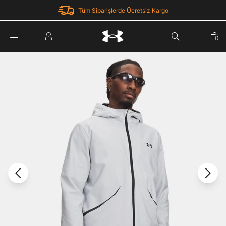
Tüm Siparişlerde Ücretsiz Kargo
Parola Yenileme
0
Giriş Yap
Parola yenileme isteği için e-posta adresinizi giriniz.
E-posta adresi
E-posta Adresi *
Şifre *
Parolayı Yenile
göster
Giriş Sayfasına Dön
Şifremi Unuttum
Zaten hesabın var mı? Giriş yap
Giriş Yap
Kayıt Ol
Under Armour'da yeni misiniz?
Üye Olmadan Devam Et