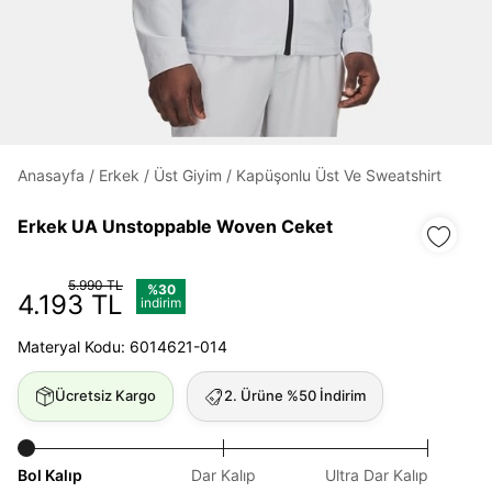
Daha hızlı ödeme.
Hızlı sipariş takibi.
Kolay iade ve değişim.
Anasayfa
/
Erkek
/
Üst Giyim
/
Kapüşonlu Üst Ve Sweatshirt
Giriş Yap
Kayıt Ol
Erkek UA Unstoppable Woven Ceket
E-posta
5.990 TL
%30
4.193 TL
indirim
Materyal Kodu: 6014621-014
Şifre
göster
Ücretsiz Kargo
2. Ürüne %50 İndirim
Şifremi Unuttum
Beni Hatırla
Bol Kalıp
Dar Kalıp
Ultra Dar Kalıp