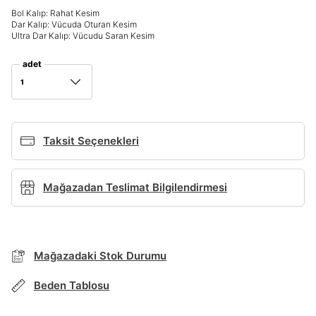
Bol Kalıp: Rahat Kesim
Giriş Yap
Dar Kalıp: Vücuda Oturan Kesim
Ad*
Ultra Dar Kalıp: Vücudu Saran Kesim
adet
1
Soyad*
Taksit Seçenekleri
Telefon Numarası*
BEDEN TABLOSU
Mağazadan Teslimat Bilgilendirmesi
E-posta Adresi*
TAKSİT SEÇENEKLERİ
Mağazada Bul
Mağazadaki Stok Durumu
Şifre*
Banka
Kart
Taksit
Siparişinizin durumu hakkında bilgi alabilmek için
göster
Term Of Use
ipsum
Beden Tablosu
sn
sn
aşağıdaki bilgileri giriniz.
Stok Bildirimi
İşbankası
Maximum
6
E-posta Adresi *