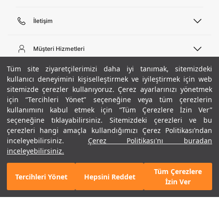
İletişim
Telefon Desteği
444 02 00
Müşteri Hizmetleri
Pazartesi - Cuma 09:00 - 18:00
E-posta
Sipariş Sorgulama
Tüm site ziyaretçilerimizi daha iyi tanımak, sitemizdeki
bilgi@underarmour.com
Hakkımızda
Bize Ulaşın
kullanıcı deneyimini kişiselleştirmek ve iyileştirmek için web
sitemizde çerezler kullanıyoruz. Çerez ayarlarınızı yönetmek
Teslimat Bilgileri
Ticari Bilgiler
için “Tercihleri Yönet” seçeneğine veya tüm çerezlerin
İşlem Rehberi
UA Sosyal Medya
Hükümler ve Koşullar
kullanımını kabul etmek için “Tüm Çerezlere İzin Ver”
İade ve Değişimler
Gizlilik Politikası
seçeneğine tıklayabilirsiniz. Sitemizdeki çerezleri ve bu
Instagram
Sıkça Sorulan Sorular
Çerez Politikası
çerezleri hangi amaçla kullandığımızı Çerez Politikası’ndan
Popüler Kategoriler
Facebook
Beden Rehberi
inceleyebilirsiniz.
Çerez Politikası'nı buradan
Kariyer
Twitter
Site Haritası
Erkek Basketbol Ayakkabısı
inceleyebilirsiniz.
+ 9 Renk
ETBİS
YouTube
Mağazalar
Çocuk Basketbol Ayakkabısı
Tüm Çerezlere
Armour Club
Erkek Eşofman
Tercihleri Yönet
Hepsini Reddet
5.990 TL
%30
SEPETE EKLE
İzin Ver
indirim
4.193 TL
Kadın Spor Sütyeni
Kadın Tayt
Erkek Tişört