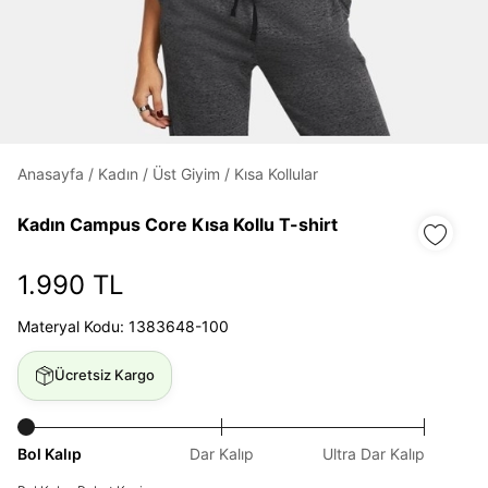
Daha hızlı ödeme.
Hızlı sipariş takibi.
Kolay iade ve değişim.
Anasayfa
/
Kadın
/
Üst Giyim
/
Kısa Kollular
Giriş Yap
Kayıt Ol
Kadın Campus Core Kısa Kollu T-shirt
E-posta
1.990 TL
Materyal Kodu: 1383648-100
Şifre
Ücretsiz Kargo
göster
Şifremi Unuttum
Beni Hatırla
Bol Kalıp
Dar Kalıp
Ultra Dar Kalıp