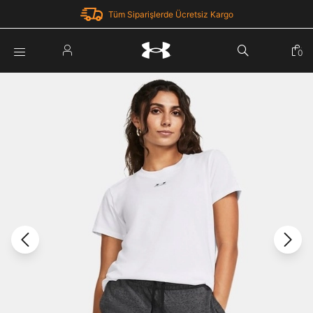
Tüm Siparişlerde Ücretsiz Kargo
Parola Yenileme
0
Giriş Yap
Parola yenileme isteği için e-posta adresinizi giriniz.
E-posta adresi
E-posta Adresi *
Şifre *
Parolayı Yenile
göster
Giriş Sayfasına Dön
Şifremi Unuttum
Zaten hesabın var mı? Giriş yap
Giriş Yap
Kayıt Ol
Under Armour'da yeni misiniz?
Üye Olmadan Devam Et