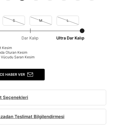
S
M
L
Dar Kalıp
Ultra Dar Kalıp
at Kesim
uda Oturan Kesim
p: Vücudu Saran Kesim
CE HABER VER
t Seçenekleri
adan Teslimat Bilgilendirmesi