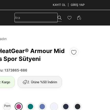
KAYIT OL
GIRIŞ YAP
0
adın
HeatGear® Armour Mid
s Spor Sütyeni
du: 1373865-686
z Kargo
2. Ürüne %50 İndirim
ncu
Pembe