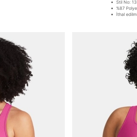
Stil No: 
%87 Polye
İthal edilmi
Parola Yenileme
Parola yenileme isteği için e-posta adresinizi giriniz.
E-posta adresi
Parolayı Yenile
Giriş Sayfasına Dön
Zaten hesabın var mı? Giriş yap