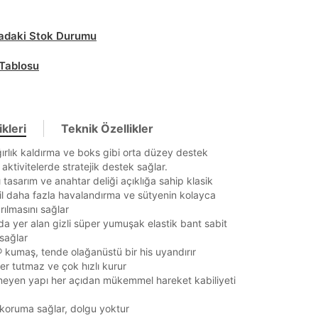
daki Stok Durumu
Tablosu
kleri
Teknik Özellikler
ağırlık kaldırma ve boks gibi orta düzey destek
 aktivitelerde stratejik destek sağlar.
tı tasarım ve anahtar deliği açıklığa sahip klasik
til daha fazla havalandırma ve sütyenin kolayca
arılmasını sağlar
da yer alan gizli süper yumuşak elastik bant sabit
sağlar
kumaş, tende olağanüstü bir his uyandırır
r tutmaz ve çok hızlı kurur
neyen yapı her açıdan mükemmel hareket kabiliyeti
ı koruma sağlar, dolgu yoktur