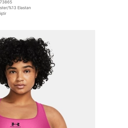
1373865
ster/%13 Elastan
ştir