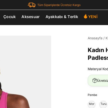
Tüm Siparişlerde Ücretsiz Kargo
Çocuk
Aksesuar
Ayakkabı & Terlik
YENİ
Anasayfa
/
K
Kadın 
Padles
Materyal Ko
Ücretsi
Pembe
Mor
Turu