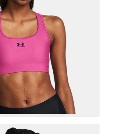
Mağazada Bul
z.