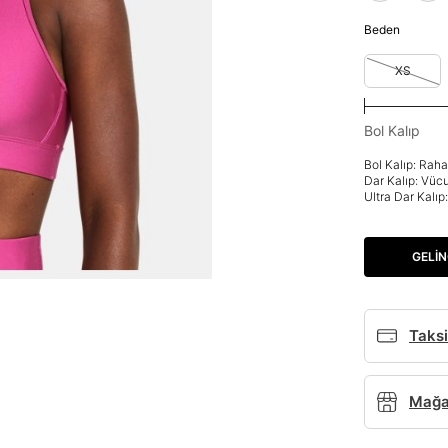
Beden
XS
Bol Kalıp
Bol Kalıp: Rah
Dar Kalıp: Vüc
Ultra Dar Kalı
GELIN
Taksi
Mağaz