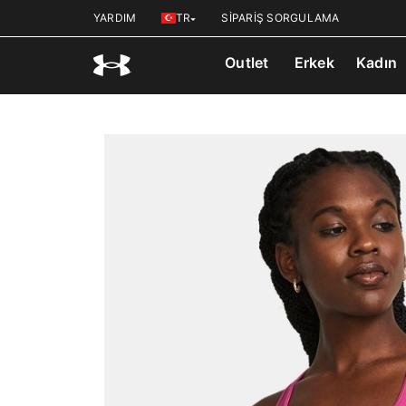
YARDIM
TR
SİPARİŞ SORGULAMA
Outlet
Erkek
Kadın