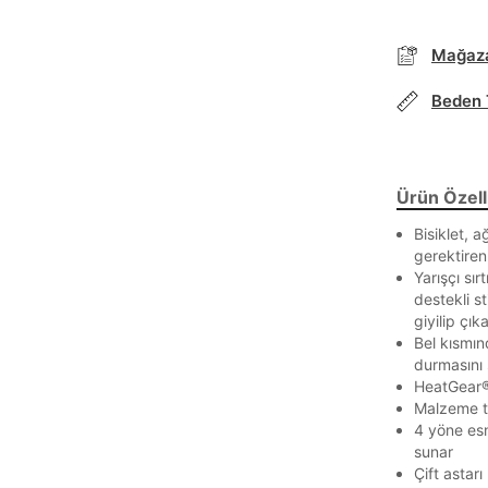
Mağaza
Beden 
Ürün Özelli
Bisiklet, 
gerektiren
Yarışçı sır
destekli s
giyilip çık
Bel kısmın
durmasını 
HeatGear® 
Malzeme te
4 yöne es
sunar
Çift astar