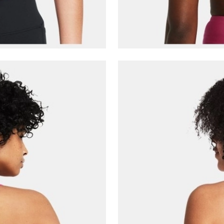
Çağrı Merkezi / Arama
Kişisel verilerimin Doğuş Perakende Satış Giyim ve
Aksesuar Ticaret A.Ş. bünyesinde yer alan
markalara ait ürünlerin bana özel pazarlanması ve
Doğuş Grubu şirketlerinde bulunan pazarlama
verilerimin kişiselleştirilmiş reklamcılık faaliyeti
amacıyla işlenmesini kabul ediyorum.
Kimlik, iletişim ve müşteri işlem verilerimin alınan
internet sitesi altyapı hizmetlerinin sunucularının yurt
dışında bulunması sebebiyle yurt dışında mukim
Amazon Inc. ve Google LLC. ile paylaşılmasını kabul
ediyorum.
Üye Ol