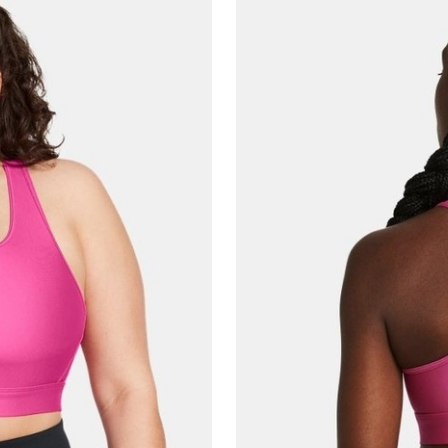
E-posta Adresi*
Şifre*
göster
En az 8 karakter
Bir küçük harf karakter
Bir rakam
Bir büyük harf
En az 1 özel karakter
Aşağıdakileri okudum ve kabul ediyorum:
Kişisel verileriniz
Aydınlatma Metni
,
Hüküm ve Koşullar
uyarınca işlenecektir. Kişisel verilerimin Doğuş
Perakende Satış Giyim ve Aksesuar Ticaret A.Ş.
tarafından ticari elektronik ileti gönderilmesi amacıyla
işlenmesini kabul ediyorum.
Sms
E-mail