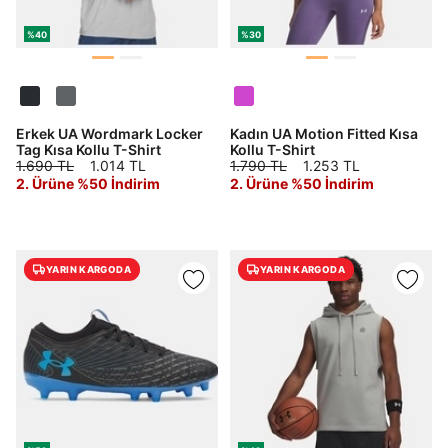
%40
%30
Erkek UA Wordmark Locker
Kadın UA Motion Fitted Kısa
Tag Kısa Kollu T-Shirt
Kollu T-Shirt
1.690 TL
1.014 TL
1.790 TL
1.253 TL
2. Ürüne %50 İndirim
2. Ürüne %50 İndirim
YARIN KARGODA
YARIN KARGODA