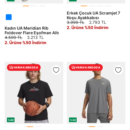
Erkek Çocuk UA Scramjet 7
Koşu Ayakkabısı
3.990 TL
2.793 TL
2. Ürüne %50 İndirim
Kadın UA Meridian Rib
Foldover Flare Eşofman Altı
4.590 TL
3.213 TL
2. Ürüne %50 İndirim
Daha hızlı ödeme.
Hızlı sipariş takibi.
Kolay iade ve değişim.
YARIN KARGODA
YARIN KARGODA
Giriş Yap
Kayıt Ol
E-posta
Şifre
%40
%30
göster