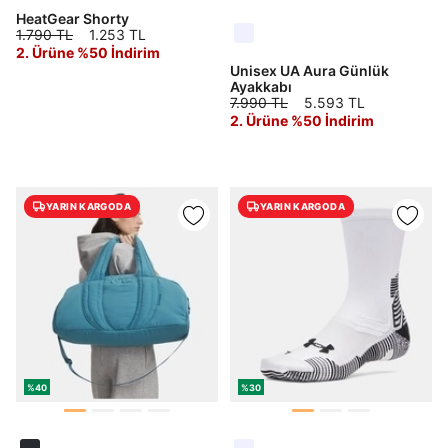
HeatGear Shorty
1.790 TL
1.253 TL
2. Ürüne %50 İndirim
Unisex UA Aura Günlük
Ayakkabı
7.990 TL
5.593 TL
2. Ürüne %50 İndirim
YARIN KARGODA
YARIN KARGODA
%40
%30