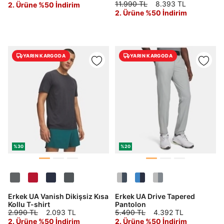
11.990 TL
8.393 TL
2. Ürüne %50 İndirim
2. Ürüne %50 İndirim
YARIN KARGODA
YARIN KARGODA
%30
%20
Erkek UA Vanish Dikişsiz Kısa
Erkek UA Drive Tapered
Kollu T-shirt
Pantolon
2.990 TL
2.093 TL
5.490 TL
4.392 TL
2. Ürüne %50 İndirim
2. Ürüne %50 İndirim