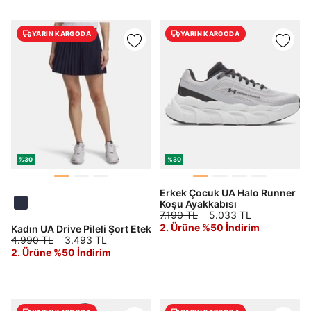
YARIN KARGODA
YARIN KARGODA
%30
%30
Erkek Çocuk UA Halo Runner
Koşu Ayakkabısı
7.190 TL
5.033 TL
2. Ürüne %50 İndirim
Kadın UA Drive Pileli Şort Etek
4.990 TL
3.493 TL
2. Ürüne %50 İndirim