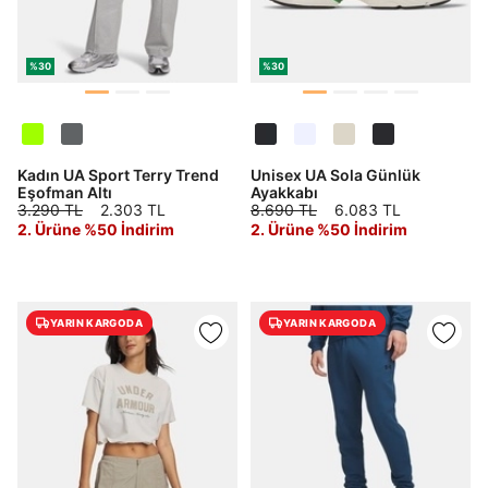
%30
%30
Kadın UA Sport Terry Trend
Unisex UA Sola Günlük
Eşofman Altı
Ayakkabı
3.290 TL
2.303 TL
8.690 TL
6.083 TL
2. Ürüne %50 İndirim
2. Ürüne %50 İndirim
YARIN KARGODA
YARIN KARGODA