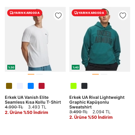
YARIN KARGODA
YARIN KARGODA
%30
%40
Erkek UA Vanish Elite
Erkek UA Rival Lightweight
Seamless Kısa Kollu T-Shirt
Graphic Kapüşonlu
4.990 TL
3.493 TL
Sweatshirt
3.490 TL
2.094 TL
2. Ürüne %50 İndirim
2. Ürüne %50 İndirim