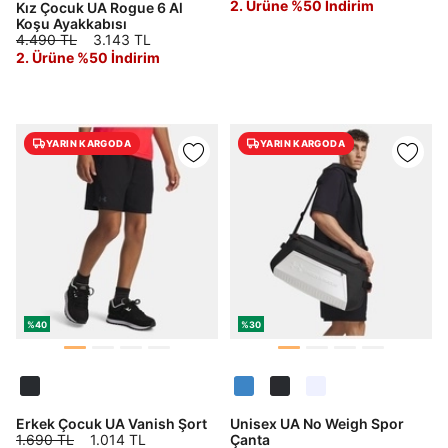
2. Ürüne %50 İndirim
Kız Çocuk UA Rogue 6 Al
Koşu Ayakkabısı
4.490 TL
3.143 TL
2. Ürüne %50 İndirim
YARIN KARGODA
YARIN KARGODA
%40
%30
Erkek Çocuk UA Vanish Şort
Unisex UA No Weigh Spor
1.690 TL
1.014 TL
Çanta