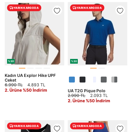
YARIN KARGODA
YARIN KARGODA
%30
%30
Kadın UA Explor Hike UPF
Ceket
6.990 TL
4.893 TL
2. Ürüne %50 İndirim
UA T2G Pique Polo
2.990 TL
2.093 TL
2. Ürüne %50 İndirim
YARIN KARGODA
YARIN KARGODA