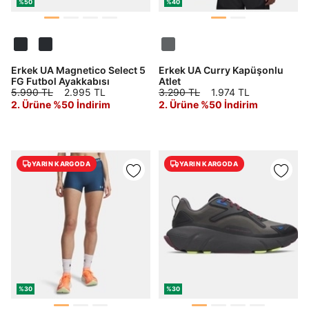
%50
%40
DOĞRU UNDER
Erkek UA Magnetico Select 5
Erkek UA Curry Kapüşonlu
FG Futbol Ayakkabısı
Atlet
ARMOUR SİTESİNDE
5.990 TL
2.995 TL
3.290 TL
1.974 TL
2. Ürüne %50 İndirim
2. Ürüne %50 İndirim
MİSİNİZ?
Hangi bölgede alışveriş yapmak istersin?
YARIN KARGODA
YARIN KARGODA
Birleşik Krallık
Türkiye
%30
%30
Tümünü Gör