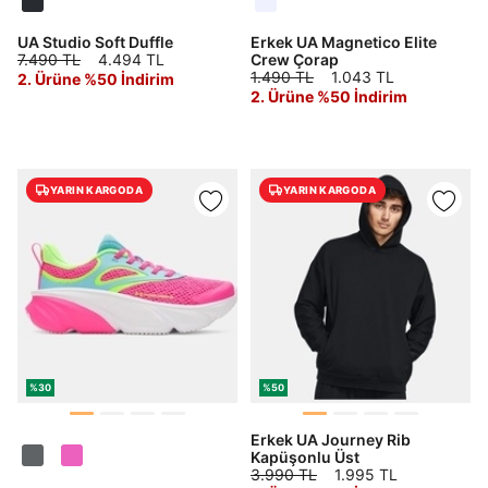
UA Studio Soft Duffle
Erkek UA Magnetico Elite
7.490 TL
4.494 TL
Crew Çorap
1.490 TL
1.043 TL
2. Ürüne %50 İndirim
2. Ürüne %50 İndirim
YARIN KARGODA
YARIN KARGODA
%30
%50
Erkek UA Journey Rib
Kapüşonlu Üst
3.990 TL
1.995 TL