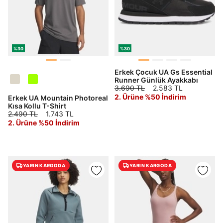
%30
%30
Erkek Çocuk UA Gs Essential
Runner Günlük Ayakkabı
3.690 TL
2.583 TL
2. Ürüne %50 İndirim
Erkek UA Mountain Photoreal
Kısa Kollu T-Shirt
2.490 TL
1.743 TL
2. Ürüne %50 İndirim
YARIN KARGODA
YARIN KARGODA