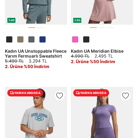
%40
%50
Kadın UA Unstoppable Fleece
Kadın UA Meridian Elbise
Yarım Fermuarlı Sweatshirt
4.990 TL
2.495 TL
5.490 TL
3.294 TL
2. Ürüne %50 İndirim
2. Ürüne %50 İndirim
YARIN KARGODA
YARIN KARGODA