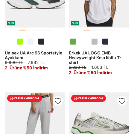
%20
%30
Unisex UA Arc 96 Sportstyle
Erkek UA LOGO EMB
Ayakkabı
Heavyweight Kısa Kollu T-
9.990 TL
7.992 TL
shirt
2.290 TL
1.603 TL
2. Ürüne %50 İndirim
2. Ürüne %50 İndirim
YARIN KARGODA
YARIN KARGODA