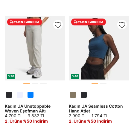
YARIN KARGODA
YARIN KARGODA
%20
%40
Kadın UA Unstoppable
Kadın UA Seamless Cotton
Woven Eşofman Altı
Hand Atlet
4.790 TL
3.832 TL
2.990 TL
1.794 TL
2. Ürüne %50 İndirim
2. Ürüne %50 İndirim