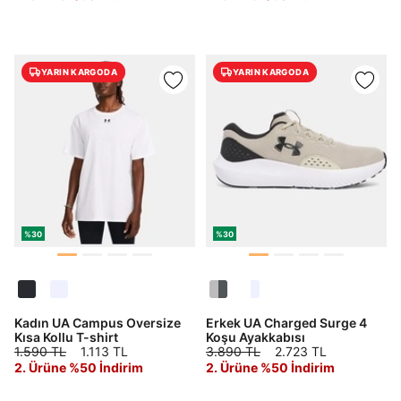
YARIN KARGODA
YARIN KARGODA
%30
%30
Kadın UA Campus Oversize
Erkek UA Charged Surge 4
Kısa Kollu T-shirt
Koşu Ayakkabısı
1.590 TL
1.113 TL
3.890 TL
2.723 TL
2. Ürüne %50 İndirim
2. Ürüne %50 İndirim