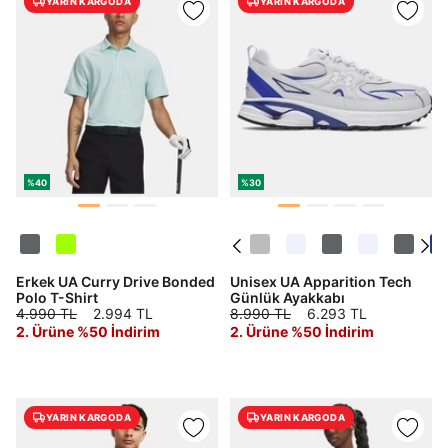
YARIN KARGODA
YARIN KARGODA
%40
%30
Erkek UA Curry Drive Bonded
Unisex UA Apparition Tech
Polo T-Shirt
Günlük Ayakkabı
4.990 TL
2.994 TL
8.990 TL
6.293 TL
2. Ürüne %50 İndirim
2. Ürüne %50 İndirim
YARIN KARGODA
YARIN KARGODA