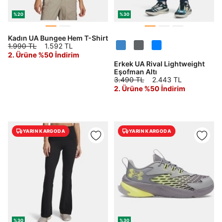
%20
%30
Kadın UA Bungee Hem T-Shirt
1.990 TL
1.592 TL
2. Ürüne %50 İndirim
Erkek UA Rival Lightweight
Eşofman Altı
3.490 TL
2.443 TL
2. Ürüne %50 İndirim
YARIN KARGODA
YARIN KARGODA
%30
%30