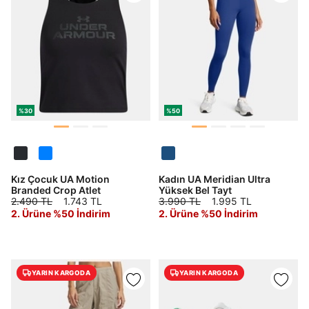
%30
%50
Kız Çocuk UA Motion
Kadın UA Meridian Ultra
Branded Crop Atlet
Yüksek Bel Tayt
2.490 TL
1.743 TL
3.990 TL
1.995 TL
2. Ürüne %50 İndirim
2. Ürüne %50 İndirim
YARIN KARGODA
YARIN KARGODA