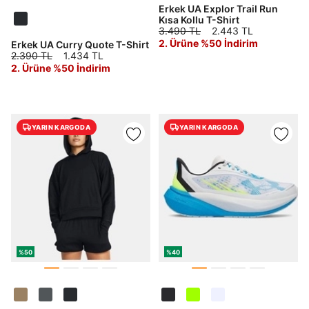
Erkek UA Explor Trail Run
Şifremi Unuttum
Kısa Kollu T-Shirt
Beni Hatırla
3.490 TL
2.443 TL
2. Ürüne %50 İndirim
Erkek UA Curry Quote T-Shirt
2.390 TL
1.434 TL
Giriş Yap
2. Ürüne %50 İndirim
Ad*
YARIN KARGODA
YARIN KARGODA
Soyad*
Telefon Numarası*
E-posta Adresi*
%50
%40
Şifre*