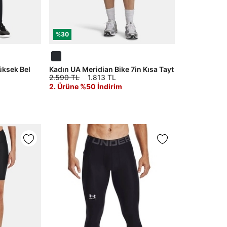
%30
üksek Bel
Kadın UA Meridian Bike 7in Kısa Tayt
2.590 TL
1.813 TL
2. Ürüne %50 İndirim