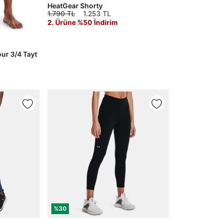
HeatGear Shorty
1.790 TL
1.253 TL
2. Ürüne %50 İndirim
ur 3/4 Tayt
%30