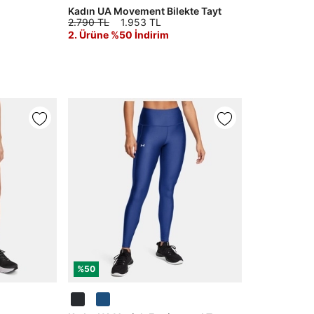
Kadın UA Movement Bilekte Tayt
2.790 TL
1.953 TL
2. Ürüne %50 İndirim
%50