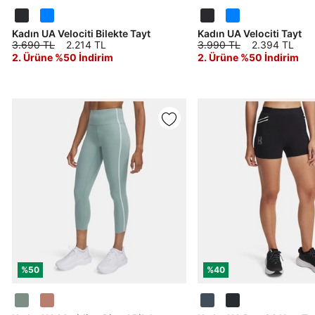
E-posta Adresi*
Kadın UA Velociti Bilekte Tayt
Kadın UA Velociti Tayt
3.690 TL
2.214 TL
3.990 TL
2.394 TL
2. Ürüne %50 İndirim
2. Ürüne %50 İndirim
Şifre*
göster
En az 8 karakter
Bir küçük harf karakter
Bir rakam
Bir büyük harf
En az 1 özel karakter
Aşağıdakileri okudum ve kabul ediyorum:
Kişisel verileriniz
Aydınlatma Metni
,
Hüküm ve Koşullar
uyarınca işlenecektir. Kişisel verilerimin Doğuş
Perakende Satış Giyim ve Aksesuar Ticaret A.Ş.
tarafından ticari elektronik ileti gönderilmesi amacıyla
%50
%40
işlenmesini kabul ediyorum.
Sms
E-mail