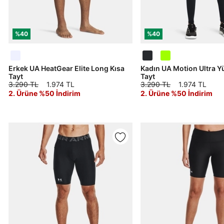
%40
%40
Erkek UA HeatGear Elite Long Kısa
Kadın UA Motion Ultra Y
Tayt
Tayt
3.290 TL
1.974 TL
3.290 TL
1.974 TL
2. Ürüne %50 İndirim
2. Ürüne %50 İndirim