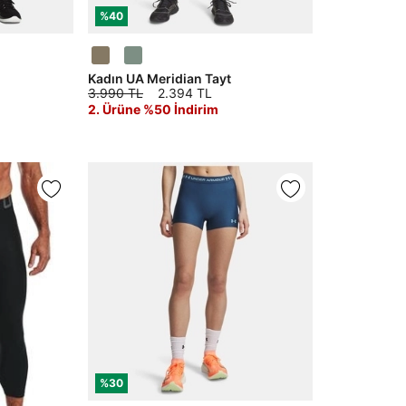
%40
Kadın UA Meridian Tayt
3.990 TL
2.394 TL
2. Ürüne %50 İndirim
%30