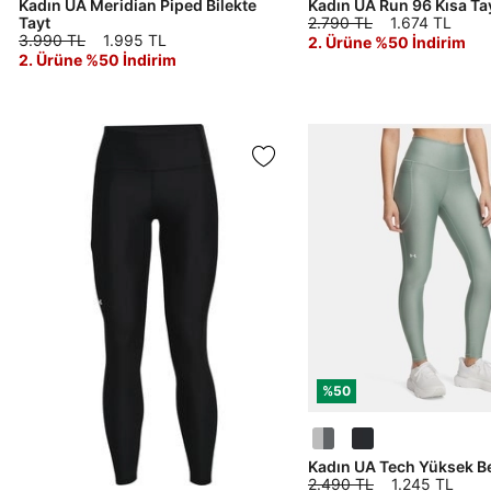
Kadın UA Meridian Piped Bilekte
Kadın UA Run 96 Kısa Ta
Tayt
2.790 TL
1.674 TL
Çağrı Merkezi / Arama
3.990 TL
1.995 TL
2. Ürüne %50 İndirim
Kişisel verilerimin Doğuş Perakende Satış Giyim ve
2. Ürüne %50 İndirim
Aksesuar Ticaret A.Ş. bünyesinde yer alan
markalara ait ürünlerin bana özel pazarlanması ve
Doğuş Grubu şirketlerinde bulunan pazarlama
verilerimin kişiselleştirilmiş reklamcılık faaliyeti
amacıyla işlenmesini kabul ediyorum.
Kimlik, iletişim ve müşteri işlem verilerimin alınan
internet sitesi altyapı hizmetlerinin sunucularının yurt
dışında bulunması sebebiyle yurt dışında mukim
Amazon Inc. ve Google LLC. ile paylaşılmasını kabul
ediyorum.
Üye Ol
%50
Kadın UA Tech Yüksek Be
2.490 TL
1.245 TL