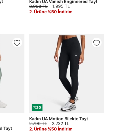
yt
Kadın UA Vanish Engineered Tayt
3.990 TL
1.995 TL
2. Ürüne %50 İndirim
%20
Kadın UA Motion Bilekte Tayt
2.790 TL
2.232 TL
l Tayt
2. Ürüne %50 İndirim