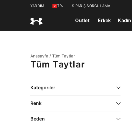
YARDIM
TR
SİPARİŞ SORGULAMA
Outlet
Erkek
Kadın
Anasayfa
/
Tüm Taytlar
Tüm Taytlar
Kategoriler
Erkek
Renk
Kadın
Beden
Çocuk
M (87)