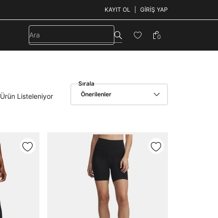
KAYIT OL
GIRIŞ YAP
0
Sırala
Önerilenler
Ürün Listeleniyor