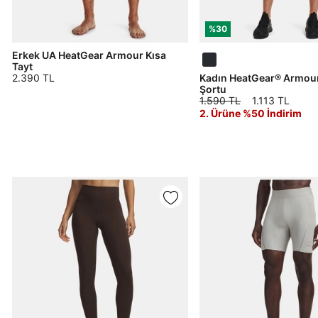
%30
Erkek UA HeatGear Armour Kısa
Tayt
2.390 TL
Kadın HeatGear® Armour 
Şortu
1.590 TL
1.113 TL
2. Ürüne %50 İndirim