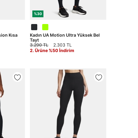
%30
ion Kısa
Kadın UA Motion Ultra Yüksek Bel
Tayt
3.290 TL
2.303 TL
2. Ürüne %50 İndirim