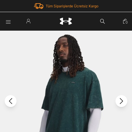
Tüm Siparişlerde Ücretsiz Kargo
Parola Yenileme
0
Giriş Yap
Parola yenileme isteği için e-posta adresinizi giriniz.
E-posta adresi
E-posta Adresi *
Şifre *
Parolayı Yenile
göster
Giriş Sayfasına Dön
Şifremi Unuttum
Zaten hesabın var mı? Giriş yap
Giriş Yap
Kayıt Ol
Under Armour'da yeni misiniz?
Üye Olmadan Devam Et