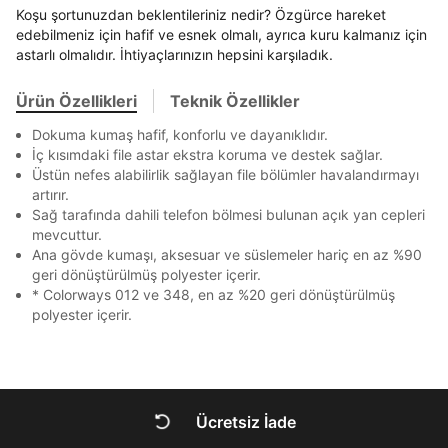
En az 8 karakter
Bir küçük harf karakter
Akbank
Axess
4
SMS Onay Kodu
SMS Onay Kodu
Koşu şortunuzdan beklentileriniz nedir? Özgürce hareket
Bir rakam
Bir büyük harf
Beden Seçin
Ürün stoklara geldiğinde
mail adresinize
edebilmeniz için hafif ve esnek olmalı, ayrıca kuru kalmanız için
En az 1 özel karakter
Ziraat Bankası
Ziraat Bankası
4
astarlı olmalıdır. İhtiyaçlarınızın hepsini karşıladık.
bildirim göndereceğiz.
Sipariş Numaranız *
Bilgilerinizi güncellemek için lütfen telefonunuza SMS
Bilgilerinizi güncellemek için lütfen telefonunuza SMS
Kapat
Kapat
QNB
QNB
4
ile gelen kodu girerek telefon numaranızı doğrulayın.
ile gelen kodu girerek telefon numaranızı doğrulayın.
Mağazada Bul
Ürün Özellikleri
Teknik Özellikler
Aşağıdakileri okudum ve kabul ediyorum:
AnadoluBank
World
3
Kapat
Kişisel verileriniz
Aydınlatma Metni
,
Hüküm ve Koşullar
Dokuma kumaş hafif, konforlu ve dayanıklıdır.
Sorgula
uyarınca işlenecektir. Kişisel verilerimin Doğuş
İç kısımdaki file astar ekstra koruma ve destek sağlar.
Perakende Satış Giyim ve Aksesuar Ticaret A.Ş.
Üstün nefes alabilirlik sağlayan file bölümler havalandırmayı
tarafından ticari elektronik ileti gönderilmesi amacıyla
GÖNDER
GÖNDER
artırır.
işlenmesini kabul ediyorum.
Sağ tarafında dahili telefon bölmesi bulunan açık yan cepleri
Kapat
mevcuttur.
Sms
Ana gövde kumaşı, aksesuar ve süslemeler hariç en az %90
E-mail
geri dönüştürülmüş polyester içerir.
Çağrı Merkezi / Arama
* Colorways 012 ve 348, en az %20 geri dönüştürülmüş
Kişisel verilerimin Doğuş Perakende Satış Giyim ve
polyester içerir.
Aksesuar Ticaret A.Ş. bünyesinde yer alan
markalara ait ürünlerin bana özel pazarlanması ve
Kapat
Doğuş Grubu şirketlerinde bulunan pazarlama
verilerimin kişiselleştirilmiş reklamcılık faaliyeti
amacıyla işlenmesini kabul ediyorum.
Ücretsiz İade
Kimlik, iletişim ve müşteri işlem verilerimin alınan
DOĞRU UNDER
internet sitesi altyapı hizmetlerinin sunucularının yurt