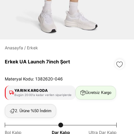
Daha hızlı ödeme.
Hızlı sipariş takibi.
Kolay iade ve değişim.
Anasayfa
/
Erkek
Giriş Yap
Kayıt Ol
Erkek UA Launch 7inch Şort
E-posta
Materyal Kodu: 1382620-046
YARIN KARGODA
Ücretsiz Kargo
Bugün 20:00'a kadar verilen siparişlerde
Şifre
göster
2. Ürüne %50 İndirim
Şifremi Unuttum
Beni Hatırla
Bol Kalıp
Dar Kalıp
Ultra Dar Kalıp