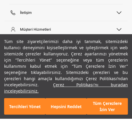
İletişim
Telefon Desteği
444 02 00
Müşteri Hizmetleri
Pazartesi - Cuma 09:00 - 18:00
E-posta
Sipariş Sorgulama
Tüm site ziyaretçilerimizi daha iyi tanımak, sitemizdeki
bilgi@underarmour.com
Hakkımızda
Bize Ulaşın
kullanıcı deneyimini kişiselleştirmek ve iyileştirmek için web
sitemizde çerezler kullanıyoruz. Çerez ayarlarınızı yönetmek
Teslimat Bilgileri
Ticari Bilgiler
için “Tercihleri Yönet” seçeneğine veya tüm çerezlerin
İşlem Rehberi
UA Sosyal Medya
Hükümler ve Koşullar
kullanımını kabul etmek için “Tüm Çerezlere İzin Ver”
İade ve Değişimler
Gizlilik Politikası
seçeneğine tıklayabilirsiniz. Sitemizdeki çerezleri ve bu
Instagram
Sıkça Sorulan Sorular
Çerez Politikası
çerezleri hangi amaçla kullandığımızı Çerez Politikası’ndan
Popüler Kategoriler
Facebook
Beden Rehberi
inceleyebilirsiniz.
Çerez Politikası'nı buradan
Kariyer
Twitter
Site Haritası
Erkek Basketbol Ayakkabısı
inceleyebilirsiniz.
+ 20 Renk
ETBİS
YouTube
Mağazalar
Çocuk Basketbol Ayakkabısı
Tüm Çerezlere
Armour Club
Erkek Eşofman
Tercihleri Yönet
Hepsini Reddet
SEPETE EKLE
İzin Ver
Kadın Spor Sütyeni
Kadın Tayt
Erkek Tişört