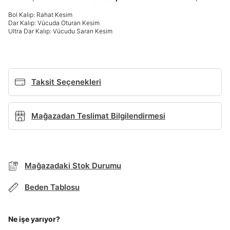
Giriş Yap
Bol Kalıp: Rahat Kesim
Dar Kalıp: Vücuda Oturan Kesim
Ad*
Ultra Dar Kalıp: Vücudu Saran Kesim
Soyad*
Taksit Seçenekleri
Telefon Numarası*
Mağazadan Teslimat Bilgilendirmesi
BEDEN TABLOSU
E-posta Adresi*
Mağazadaki Stok Durumu
TAKSİT SEÇENEKLERİ
Mağazada Bul
Beden Tablosu
Şifre*
Banka
Kart
Taksit
Siparişinizin durumu hakkında bilgi alabilmek için
göster
Term Of Use
ipsum
sn
sn
aşağıdaki bilgileri giriniz.
Stok Bildirimi
Ne işe yarıyor?
İşbankası
Maximum
6
E-posta Adresi *