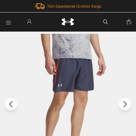
Tüm Siparişlerde Ücretsiz Kargo
Parola Yenileme
0
Giriş Yap
Parola yenileme isteği için e-posta adresinizi giriniz.
E-posta adresi
E-posta Adresi *
Şifre *
Parolayı Yenile
göster
Giriş Sayfasına Dön
Şifremi Unuttum
Zaten hesabın var mı? Giriş yap
Giriş Yap
Kayıt Ol
Under Armour'da yeni misiniz?
Üye Olmadan Devam Et