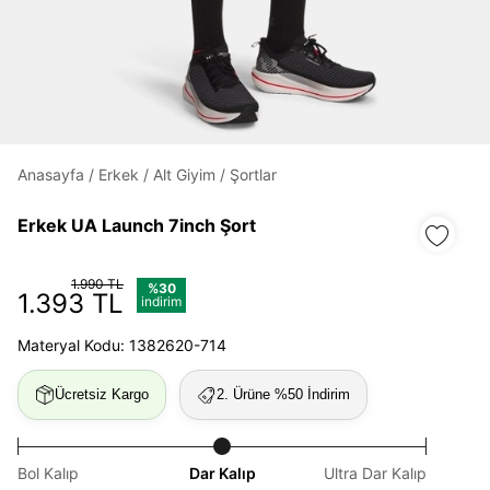
Daha hızlı ödeme.
Hızlı sipariş takibi.
Kolay iade ve değişim.
Anasayfa
/
Erkek
/
Alt Giyim
/
Şortlar
Giriş Yap
Kayıt Ol
Erkek UA Launch 7inch Şort
E-posta
1.990 TL
%30
1.393 TL
indirim
Materyal Kodu: 1382620-714
Şifre
göster
Ücretsiz Kargo
2. Ürüne %50 İndirim
Şifremi Unuttum
Beni Hatırla
Bol Kalıp
Dar Kalıp
Ultra Dar Kalıp