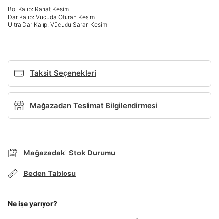
Giriş Yap
Bol Kalıp: Rahat Kesim
Dar Kalıp: Vücuda Oturan Kesim
Ad*
Ultra Dar Kalıp: Vücudu Saran Kesim
Soyad*
Taksit Seçenekleri
Telefon Numarası*
Mağazadan Teslimat Bilgilendirmesi
BEDEN TABLOSU
E-posta Adresi*
Mağazadaki Stok Durumu
TAKSİT SEÇENEKLERİ
Mağazada Bul
Beden Tablosu
Şifre*
Banka
Kart
Taksit
Siparişinizin durumu hakkında bilgi alabilmek için
göster
Term Of Use
ipsum
sn
sn
aşağıdaki bilgileri giriniz.
Ne işe yarıyor?
Stok Bildirimi
İşbankası
Maximum
6
E-posta Adresi *