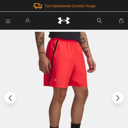
Tüm Siparişlerde Ücretsiz Kargo
Parola Yenileme
0
Giriş Yap
Parola yenileme isteği için e-posta adresinizi giriniz.
E-posta adresi
E-posta Adresi *
Şifre *
Parolayı Yenile
göster
Giriş Sayfasına Dön
Şifremi Unuttum
Zaten hesabın var mı? Giriş yap
Giriş Yap
Kayıt Ol
Under Armour'da yeni misiniz?
Üye Olmadan Devam Et