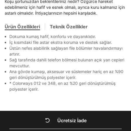
En az 8 karakter
Bir küçük harf karakter
Koşu şortunuzdan beklentileriniz nedir? Özgürce hareket
Akbank
Axess
4
SMS Onay Kodu
SMS Onay Kodu
Bir rakam
Bir büyük harf
Beden Seçin
edebilmeniz için hafif ve esnek olmalı, ayrıca kuru kalmanız için
Ürün stoklara geldiğinde
mail adresinize
En az 1 özel karakter
Ziraat Bankası
Ziraat Bankası
4
astarlı olmalıdır. İhtiyaçlarınızın hepsini karşıladık.
bildirim göndereceğiz.
Sipariş Numaranız *
Bilgilerinizi güncellemek için lütfen telefonunuza SMS
Bilgilerinizi güncellemek için lütfen telefonunuza SMS
Kapat
Kapat
QNB
QNB
4
ile gelen kodu girerek telefon numaranızı doğrulayın.
ile gelen kodu girerek telefon numaranızı doğrulayın.
Mağazada Bul
Ürün Özellikleri
Teknik Özellikler
Aşağıdakileri okudum ve kabul ediyorum:
AnadoluBank
World
3
Kapat
Dokuma kumaş hafif, konforlu ve dayanıklıdır.
Kişisel verileriniz
Aydınlatma Metni
,
Hüküm ve Koşullar
Sorgula
İç kısımdaki file astar ekstra koruma ve destek sağlar.
uyarınca işlenecektir. Kişisel verilerimin Doğuş
Üstün nefes alabilirlik sağlayan file bölümler havalandırmayı
Perakende Satış Giyim ve Aksesuar Ticaret A.Ş.
artırır.
tarafından ticari elektronik ileti gönderilmesi amacıyla
GÖNDER
GÖNDER
işlenmesini kabul ediyorum.
Sağ tarafında dahili telefon bölmesi bulunan açık yan cepleri
Kapat
mevcuttur.
Sms
Ana gövde kumaşı, aksesuar ve süslemeler hariç en az %90
E-mail
geri dönüştürülmüş polyester içerir.
* Colorways 012 ve 348, en az %20 geri dönüştürülmüş
Çağrı Merkezi / Arama
polyester içerir.
Kişisel verilerimin Doğuş Perakende Satış Giyim ve
Aksesuar Ticaret A.Ş. bünyesinde yer alan
markalara ait ürünlerin bana özel pazarlanması ve
Kapat
Doğuş Grubu şirketlerinde bulunan pazarlama
verilerimin kişiselleştirilmiş reklamcılık faaliyeti
amacıyla işlenmesini kabul ediyorum.
Ücretsiz İade
DOĞRU UNDER
Kimlik, iletişim ve müşteri işlem verilerimin alınan
internet sitesi altyapı hizmetlerinin sunucularının yurt