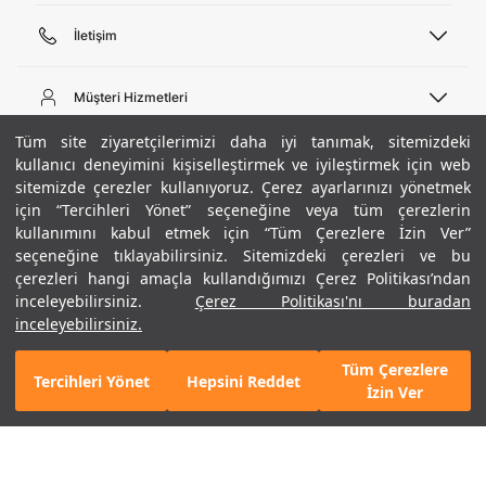
İletişim
Telefon Desteği
444 02 00
Müşteri Hizmetleri
Pazartesi - Cuma 09:00 - 18:00
E-posta
Sipariş Sorgulama
Tüm site ziyaretçilerimizi daha iyi tanımak, sitemizdeki
bilgi@underarmour.com
Hakkımızda
Bize Ulaşın
kullanıcı deneyimini kişiselleştirmek ve iyileştirmek için web
sitemizde çerezler kullanıyoruz. Çerez ayarlarınızı yönetmek
Teslimat Bilgileri
Ticari Bilgiler
için “Tercihleri Yönet” seçeneğine veya tüm çerezlerin
İşlem Rehberi
UA Sosyal Medya
Hükümler ve Koşullar
kullanımını kabul etmek için “Tüm Çerezlere İzin Ver”
İade ve Değişimler
Gizlilik Politikası
seçeneğine tıklayabilirsiniz. Sitemizdeki çerezleri ve bu
Instagram
Sıkça Sorulan Sorular
Çerez Politikası
çerezleri hangi amaçla kullandığımızı Çerez Politikası’ndan
Popüler Kategoriler
Facebook
Beden Rehberi
inceleyebilirsiniz.
Çerez Politikası'nı buradan
Kariyer
Twitter
Site Haritası
Erkek Basketbol Ayakkabısı
inceleyebilirsiniz.
+ 20 Renk
ETBİS
YouTube
Mağazalar
Çocuk Basketbol Ayakkabısı
Tüm Çerezlere
Armour Club
Erkek Eşofman
Tercihleri Yönet
Hepsini Reddet
1.990 TL
%30
SEPETE EKLE
İzin Ver
indirim
1.393 TL
Kadın Spor Sütyeni
Kadın Tayt
Erkek Tişört
Erkek Koşu Ayakkabısı