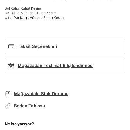
Giriş Yap
Bol Kalıp: Rahat Kesim
Dar Kalıp: Vücuda Oturan Kesim
Ad*
Ultra Dar Kalıp: Vücudu Saran Kesim
Soyad*
Taksit Seçenekleri
Telefon Numarası*
Mağazadan Teslimat Bilgilendirmesi
BEDEN TABLOSU
E-posta Adresi*
Mağazadaki Stok Durumu
TAKSİT SEÇENEKLERİ
Mağazada Bul
Beden Tablosu
Şifre*
Banka
Kart
Taksit
Siparişinizin durumu hakkında bilgi alabilmek için
göster
Term Of Use
ipsum
sn
sn
aşağıdaki bilgileri giriniz.
Stok Bildirimi
Ne işe yarıyor?
İşbankası
Maximum
6
E-posta Adresi *