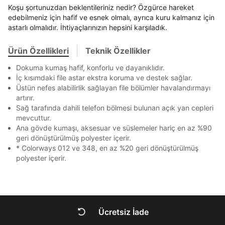
En az 8 karakter
Bir küçük harf karakter
Akbank
Axess
4
SMS Onay Kodu
SMS Onay Kodu
Koşu şortunuzdan beklentileriniz nedir? Özgürce hareket
Bir rakam
Bir büyük harf
Beden Seçin
Ürün stoklara geldiğinde
mail adresinize
edebilmeniz için hafif ve esnek olmalı, ayrıca kuru kalmanız için
En az 1 özel karakter
Ziraat Bankası
Ziraat Bankası
4
astarlı olmalıdır. İhtiyaçlarınızın hepsini karşıladık.
bildirim göndereceğiz.
Sipariş Numaranız *
Bilgilerinizi güncellemek için lütfen telefonunuza SMS
Bilgilerinizi güncellemek için lütfen telefonunuza SMS
Kapat
Kapat
QNB
QNB
4
ile gelen kodu girerek telefon numaranızı doğrulayın.
ile gelen kodu girerek telefon numaranızı doğrulayın.
Mağazada Bul
Ürün Özellikleri
Teknik Özellikler
Aşağıdakileri okudum ve kabul ediyorum:
AnadoluBank
World
3
Kapat
Kişisel verileriniz
Aydınlatma Metni
,
Hüküm ve Koşullar
Dokuma kumaş hafif, konforlu ve dayanıklıdır.
Sorgula
uyarınca işlenecektir. Kişisel verilerimin Doğuş
İç kısımdaki file astar ekstra koruma ve destek sağlar.
Perakende Satış Giyim ve Aksesuar Ticaret A.Ş.
Üstün nefes alabilirlik sağlayan file bölümler havalandırmayı
tarafından ticari elektronik ileti gönderilmesi amacıyla
GÖNDER
GÖNDER
artırır.
işlenmesini kabul ediyorum.
Sağ tarafında dahili telefon bölmesi bulunan açık yan cepleri
Kapat
mevcuttur.
Sms
Ana gövde kumaşı, aksesuar ve süslemeler hariç en az %90
E-mail
geri dönüştürülmüş polyester içerir.
Çağrı Merkezi / Arama
* Colorways 012 ve 348, en az %20 geri dönüştürülmüş
Kişisel verilerimin Doğuş Perakende Satış Giyim ve
polyester içerir.
Aksesuar Ticaret A.Ş. bünyesinde yer alan
markalara ait ürünlerin bana özel pazarlanması ve
Kapat
Doğuş Grubu şirketlerinde bulunan pazarlama
verilerimin kişiselleştirilmiş reklamcılık faaliyeti
amacıyla işlenmesini kabul ediyorum.
Ücretsiz İade
Kimlik, iletişim ve müşteri işlem verilerimin alınan
DOĞRU UNDER
internet sitesi altyapı hizmetlerinin sunucularının yurt