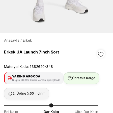
Daha hızlı ödeme.
Hızlı sipariş takibi.
Kolay iade ve değişim.
Anasayfa
/
Erkek
Giriş Yap
Kayıt Ol
Erkek UA Launch 7inch Şort
E-posta
Materyal Kodu: 1382620-348
YARIN KARGODA
Ücretsiz Kargo
Bugün 20:00'a kadar verilen siparişlerde
Şifre
göster
2. Ürüne %50 İndirim
Şifremi Unuttum
Beni Hatırla
Bol Kalıp
Dar Kalıp
Ultra Dar Kalıp