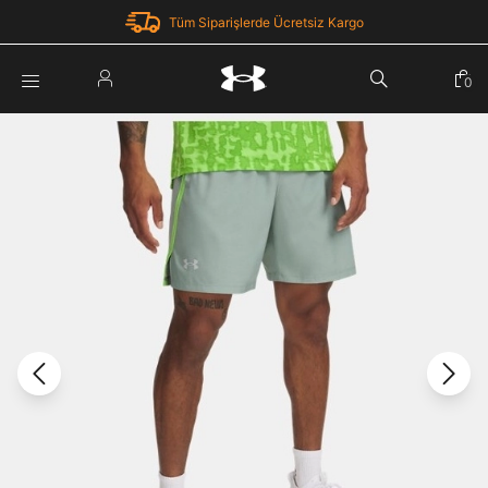
Tüm Siparişlerde Ücretsiz Kargo
Parola Yenileme
0
Giriş Yap
Parola yenileme isteği için e-posta adresinizi giriniz.
E-posta adresi
E-posta Adresi *
Şifre *
Parolayı Yenile
göster
Giriş Sayfasına Dön
Şifremi Unuttum
Zaten hesabın var mı? Giriş yap
Giriş Yap
Kayıt Ol
Under Armour'da yeni misiniz?
Üye Olmadan Devam Et