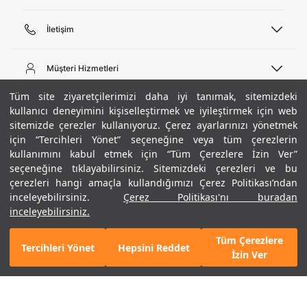
İletişim
Telefon Desteği
444 02 00
Müşteri Hizmetleri
Pazartesi - Cuma 09:00 - 18:00
E-posta
Sipariş Sorgulama
Tüm site ziyaretçilerimizi daha iyi tanımak, sitemizdeki
bilgi@underarmour.com
Hakkımızda
Bize Ulaşın
kullanıcı deneyimini kişiselleştirmek ve iyileştirmek için web
sitemizde çerezler kullanıyoruz. Çerez ayarlarınızı yönetmek
Teslimat Bilgileri
Ticari Bilgiler
için “Tercihleri Yönet” seçeneğine veya tüm çerezlerin
İşlem Rehberi
UA Sosyal Medya
Hükümler ve Koşullar
kullanımını kabul etmek için “Tüm Çerezlere İzin Ver”
İade ve Değişimler
Gizlilik Politikası
seçeneğine tıklayabilirsiniz. Sitemizdeki çerezleri ve bu
Instagram
Sıkça Sorulan Sorular
Çerez Politikası
çerezleri hangi amaçla kullandığımızı Çerez Politikası’ndan
Popüler Kategoriler
Facebook
Beden Rehberi
inceleyebilirsiniz.
Çerez Politikası'nı buradan
Kariyer
Twitter
Site Haritası
Erkek Basketbol Ayakkabısı
inceleyebilirsiniz.
+ 20 Renk
ETBİS
YouTube
Mağazalar
Çocuk Basketbol Ayakkabısı
Tüm Çerezlere
Armour Club
Erkek Eşofman
Tercihleri Yönet
Hepsini Reddet
SEPETE EKLE
İzin Ver
Kadın Spor Sütyeni
Kadın Tayt
Erkek Tişört