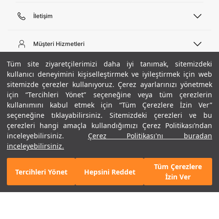
İletişim
Telefon Desteği
444 02 00
Müşteri Hizmetleri
Pazartesi - Cuma 09:00 - 18:00
E-posta
Sipariş Sorgulama
Tüm site ziyaretçilerimizi daha iyi tanımak, sitemizdeki
bilgi@underarmour.com
Hakkımızda
Bize Ulaşın
kullanıcı deneyimini kişiselleştirmek ve iyileştirmek için web
sitemizde çerezler kullanıyoruz. Çerez ayarlarınızı yönetmek
Teslimat Bilgileri
Ticari Bilgiler
için “Tercihleri Yönet” seçeneğine veya tüm çerezlerin
İşlem Rehberi
UA Sosyal Medya
Hükümler ve Koşullar
kullanımını kabul etmek için “Tüm Çerezlere İzin Ver”
İade ve Değişimler
Gizlilik Politikası
seçeneğine tıklayabilirsiniz. Sitemizdeki çerezleri ve bu
Instagram
Sıkça Sorulan Sorular
Çerez Politikası
çerezleri hangi amaçla kullandığımızı Çerez Politikası’ndan
Popüler Kategoriler
Facebook
Beden Rehberi
inceleyebilirsiniz.
Çerez Politikası'nı buradan
Kariyer
Twitter
Site Haritası
Erkek Basketbol Ayakkabısı
inceleyebilirsiniz.
+ 20 Renk
ETBİS
YouTube
Mağazalar
Çocuk Basketbol Ayakkabısı
Tüm Çerezlere
Armour Club
Erkek Eşofman
Tercihleri Yönet
Hepsini Reddet
1.990 TL
%30
SEPETE EKLE
İzin Ver
indirim
1.393 TL
Kadın Spor Sütyeni
Kadın Tayt
Erkek Tişört
Erkek Koşu Ayakkabısı