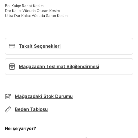
Giriş Yap
Bol Kalıp: Rahat Kesim
Dar Kalıp: Vücuda Oturan Kesim
Ad*
Ultra Dar Kalıp: Vücudu Saran Kesim
Soyad*
Taksit Seçenekleri
Telefon Numarası*
Mağazadan Teslimat Bilgilendirmesi
BEDEN TABLOSU
E-posta Adresi*
Mağazadaki Stok Durumu
TAKSİT SEÇENEKLERİ
Mağazada Bul
Beden Tablosu
Şifre*
Banka
Kart
Taksit
Siparişinizin durumu hakkında bilgi alabilmek için
göster
Term Of Use
ipsum
sn
sn
aşağıdaki bilgileri giriniz.
Ne işe yarıyor?
Stok Bildirimi
İşbankası
Maximum
6
E-posta Adresi *