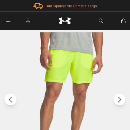
Tüm Siparişlerde Ücretsiz Kargo
Parola Yenileme
0
Giriş Yap
Parola yenileme isteği için e-posta adresinizi giriniz.
E-posta adresi
E-posta Adresi *
Şifre *
Parolayı Yenile
göster
Giriş Sayfasına Dön
Şifremi Unuttum
Zaten hesabın var mı? Giriş yap
Giriş Yap
Kayıt Ol
Under Armour'da yeni misiniz?
Üye Olmadan Devam Et