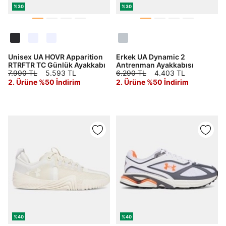
%30
%30
Unisex UA HOVR Apparition
Erkek UA Dynamic 2
RTRFTR TC Günlük Ayakkabı
Antrenman Ayakkabısı
7.990 TL
5.593 TL
6.290 TL
4.403 TL
2. Ürüne %50 İndirim
2. Ürüne %50 İndirim
%40
%40