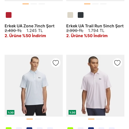
Erkek UA Zone 7inch Şort
Erkek UA Trail Run 5inch Şort
2.490 TL
1.245 TL
2.990 TL
1.794 TL
2. Ürüne %50 İndirim
2. Ürüne %50 İndirim
%30
%30