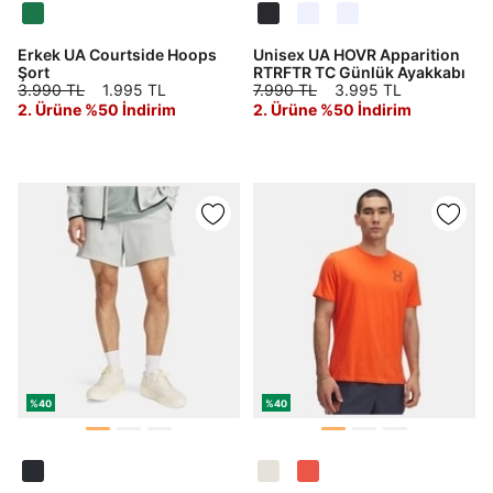
Şifremi Unuttum
Beni Hatırla
Erkek UA Courtside Hoops
Unisex UA HOVR Apparition
Giriş Yap
Şort
RTRFTR TC Günlük Ayakkabı
3.990 TL
1.995 TL
7.990 TL
3.995 TL
Ad*
2. Ürüne %50 İndirim
2. Ürüne %50 İndirim
Soyad*
Telefon Numarası*
E-posta Adresi*
%40
%40
Şifre*
göster