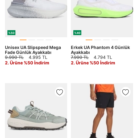
%50
%40
Unisex UA Slipspeed Mega
Erkek UA Phantom 4 Günlük
Fade Günlük Ayakkabı
Ayakkabı
9.990 TL
4.995 TL
7.990 TL
4.794 TL
2. Ürüne %50 İndirim
2. Ürüne %50 İndirim