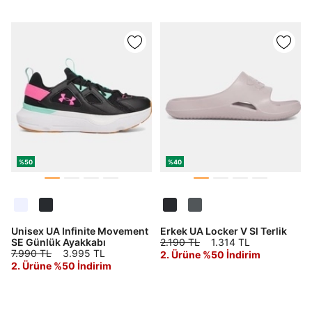
%50
%40
Unisex UA Infinite Movement
Erkek UA Locker V Sl Terlik
SE Günlük Ayakkabı
2.190 TL
1.314 TL
7.990 TL
3.995 TL
2. Ürüne %50 İndirim
2. Ürüne %50 İndirim