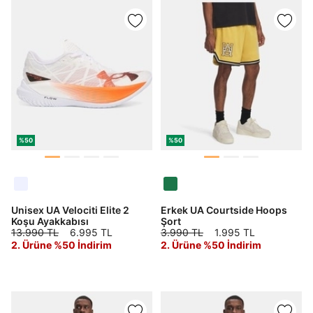
%50
%50
Unisex UA Velociti Elite 2
Erkek UA Courtside Hoops
Koşu Ayakkabısı
Şort
13.990 TL
6.995 TL
3.990 TL
1.995 TL
2. Ürüne %50 İndirim
2. Ürüne %50 İndirim