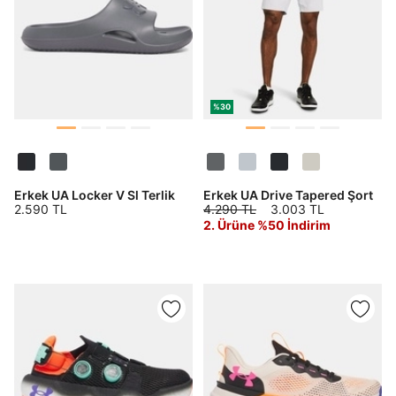
%30
Erkek UA Locker V Sl Terlik
Erkek UA Drive Tapered Şort
2.590 TL
4.290 TL
3.003 TL
2. Ürüne %50 İndirim