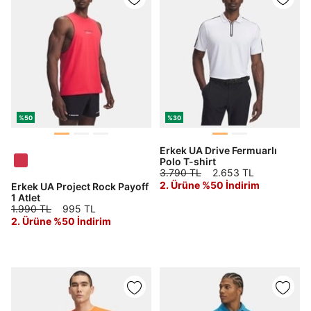
%50
%30
Erkek UA Drive Fermuarlı
Polo T-shirt
3.790 TL
2.653 TL
2. Ürüne %50 İndirim
Erkek UA Project Rock Payoff
1 Atlet
1.990 TL
995 TL
2. Ürüne %50 İndirim