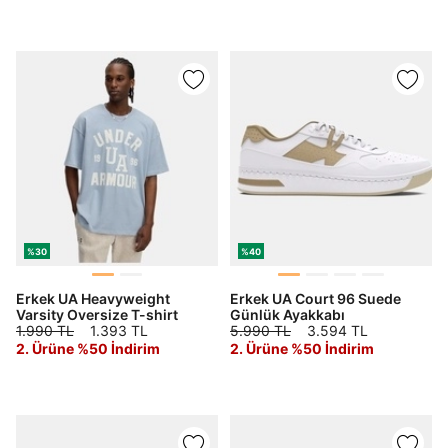
%30
%40
Erkek UA Heavyweight
Erkek UA Court 96 Suede
Varsity Oversize T-shirt
Günlük Ayakkabı
1.990 TL
1.393 TL
5.990 TL
3.594 TL
2. Ürüne %50 İndirim
2. Ürüne %50 İndirim