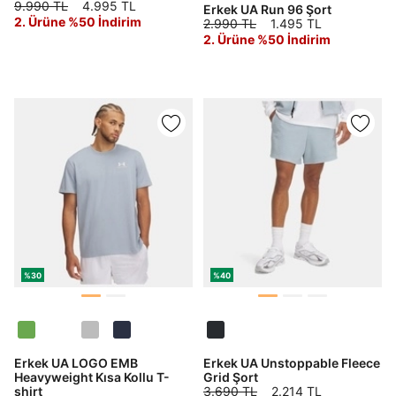
9.990 TL
4.995 TL
Erkek UA Run 96 Şort
2. Ürüne %50 İndirim
2.990 TL
1.495 TL
2. Ürüne %50 İndirim
%30
%40
Erkek UA LOGO EMB
Erkek UA Unstoppable Fleece
Heavyweight Kısa Kollu T-
Grid Şort
shirt
3.690 TL
2.214 TL