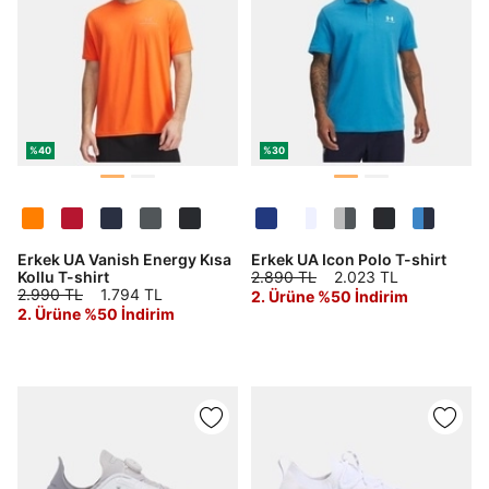
%40
%30
Erkek UA Vanish Energy Kısa
Erkek UA Icon Polo T-shirt
Kollu T-shirt
2.890 TL
2.023 TL
2.990 TL
1.794 TL
2. Ürüne %50 İndirim
2. Ürüne %50 İndirim