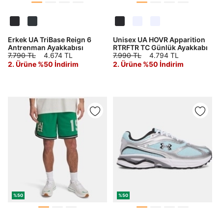
Erkek UA TriBase Reign 6
Unisex UA HOVR Apparition
Antrenman Ayakkabısı
RTRFTR TC Günlük Ayakkabı
7.790 TL
4.674 TL
7.990 TL
4.794 TL
2. Ürüne %50 İndirim
2. Ürüne %50 İndirim
Daha hızlı ödeme.
Hızlı sipariş takibi.
Kolay iade ve değişim.
Giriş Yap
Kayıt Ol
E-posta
Şifre
göster
%50
%50