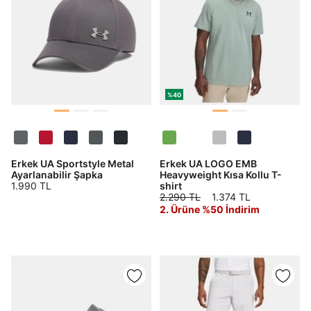
%40
Erkek UA Sportstyle Metal
Erkek UA LOGO EMB
Ayarlanabilir Şapka
Heavyweight Kısa Kollu T-
1.990 TL
shirt
2.290 TL
1.374 TL
2. Ürüne %50 İndirim