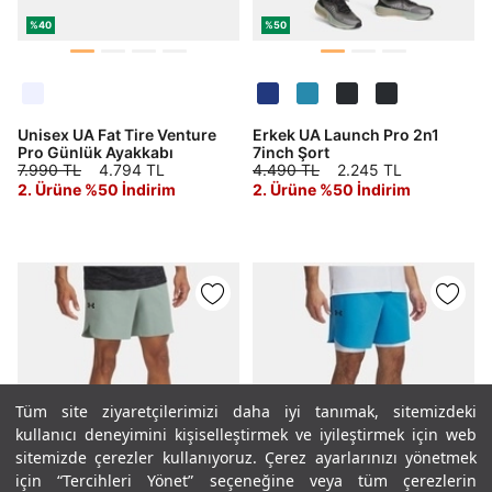
%40
%50
Unisex UA Fat Tire Venture
Erkek UA Launch Pro 2n1
Pro Günlük Ayakkabı
7inch Şort
7.990 TL
4.794 TL
4.490 TL
2.245 TL
2. Ürüne %50 İndirim
2. Ürüne %50 İndirim
Tüm site ziyaretçilerimizi daha iyi tanımak, sitemizdeki
kullanıcı deneyimini kişiselleştirmek ve iyileştirmek için web
sitemizde çerezler kullanıyoruz. Çerez ayarlarınızı yönetmek
için “Tercihleri Yönet” seçeneğine veya tüm çerezlerin
%50
%40