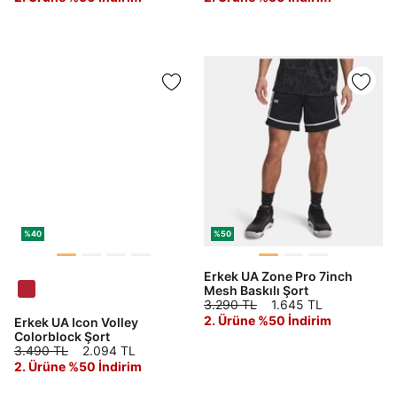
%40
%50
Erkek UA Zone Pro 7inch
Mesh Baskılı Şort
3.290 TL
1.645 TL
2. Ürüne %50 İndirim
Erkek UA Icon Volley
Colorblock Şort
3.490 TL
2.094 TL
2. Ürüne %50 İndirim