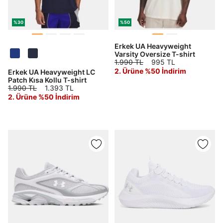
%30
%50
Erkek UA Heavyweight
Varsity Oversize T-shirt
1.990 TL
995 TL
2. Ürüne %50 İndirim
Erkek UA Heavyweight LC
Patch Kısa Kollu T-shirt
1.990 TL
1.393 TL
2. Ürüne %50 İndirim