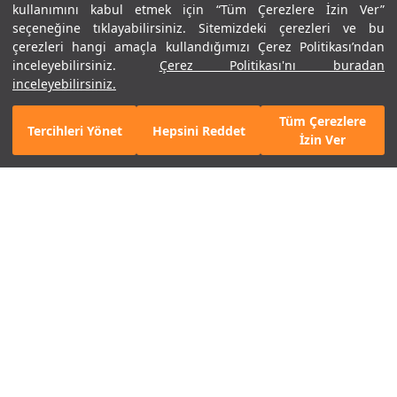
kullanımını kabul etmek için “Tüm Çerezlere İzin Ver”
seçeneğine tıklayabilirsiniz. Sitemizdeki çerezleri ve bu
çerezleri hangi amaçla kullandığımızı Çerez Politikası’ndan
inceleyebilirsiniz.
Çerez Politikası'nı buradan
Erkek UA Vanish Elite Şort
Erkek UA Vanish Elite Şort
inceleyebilirsiniz.
3.990 TL
1.995 TL
3.990 TL
2.394 TL
2. Ürüne %50 İndirim
2. Ürüne %50 İndirim
Tüm Çerezlere
Tercihleri Yönet
Hepsini Reddet
Mobil Uygulamamızı Keşfet!
Detayları Gör
İzin Ver
%40
%50