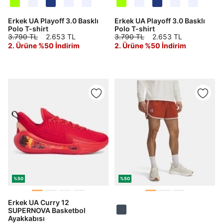
Erkek UA Playoff 3.0 Basklı
Erkek UA Playoff 3.0 Basklı
Polo T-shirt
Polo T-shirt
3.790 TL
2.653 TL
3.790 TL
2.653 TL
2. Ürüne %50 İndirim
2. Ürüne %50 İndirim
%50
%50
Erkek UA Curry 12
SUPERNOVA Basketbol
Ayakkabısı