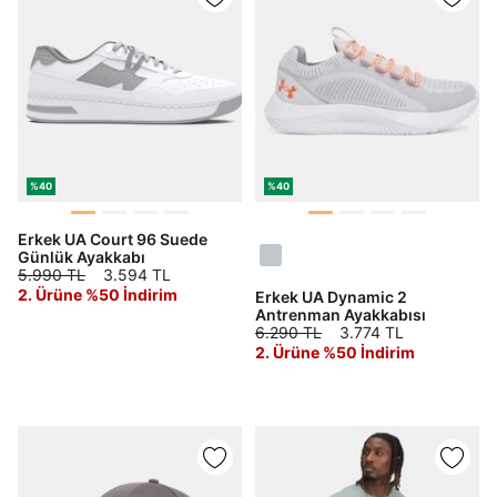
%40
%40
Erkek UA Court 96 Suede
Günlük Ayakkabı
5.990 TL
3.594 TL
2. Ürüne %50 İndirim
Erkek UA Dynamic 2
Antrenman Ayakkabısı
6.290 TL
3.774 TL
2. Ürüne %50 İndirim