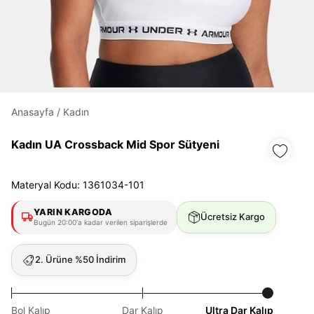
Daha hızlı ödeme.
Hızlı sipariş takibi.
Kolay iade ve değişim.
Anasayfa
/
Kadın
Giriş Yap
Kayıt Ol
Kadın UA Crossback Mid Spor Sütyeni
E-posta
Materyal Kodu: 1361034-101
YARIN KARGODA
Ücretsiz Kargo
Bugün 20:00'a kadar verilen siparişlerde
Şifre
göster
2. Ürüne %50 İndirim
Şifremi Unuttum
Beni Hatırla
Bol Kalıp
Dar Kalıp
Ultra Dar Kalıp