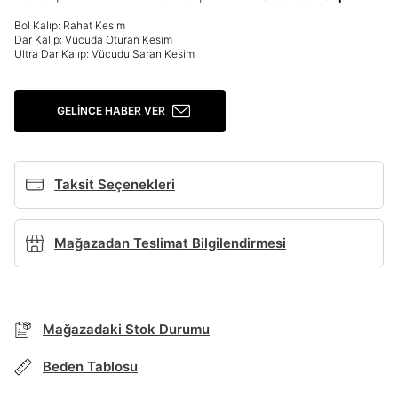
Giriş Yap
Bol Kalıp: Rahat Kesim
Ad*
Dar Kalıp: Vücuda Oturan Kesim
Ultra Dar Kalıp: Vücudu Saran Kesim
Soyad*
GELINCE HABER VER
Telefon Numarası*
Taksit Seçenekleri
BEDEN TABLOSU
Mağazadan Teslimat Bilgilendirmesi
E-posta Adresi*
TAKSİT SEÇENEKLERİ
Mağazada Bul
Şifre*
Banka
Kart
Taksit
Siparişinizin durumu hakkında bilgi alabilmek için
Mağazadaki Stok Durumu
Term Of Use
ipsum
sn
sn
aşağıdaki bilgileri giriniz.
göster
Stok Bildirimi
İşbankası
Maximum
6
Beden Tablosu
E-posta Adresi *
Akbank
Axess
4
SMS Onay Kodu
SMS Onay Kodu
En az 8 karakter
Bir küçük harf karakter