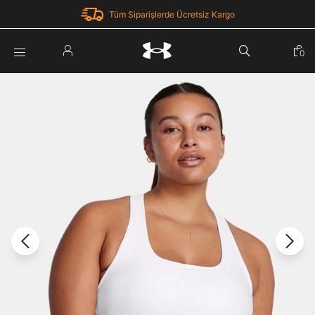
Tüm Siparişlerde Ücretsiz Kargo
Parola Yenileme
0
Giriş Yap
Parola yenileme isteği için e-posta adresinizi giriniz.
E-posta adresi
E-posta Adresi *
Şifre *
Parolayı Yenile
göster
Giriş Sayfasına Dön
Şifremi Unuttum
Zaten hesabın var mı? Giriş yap
Giriş Yap
Kayıt Ol
Under Armour'da yeni misiniz?
Üye Olmadan Devam Et