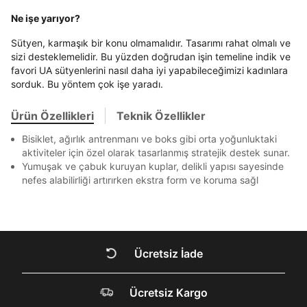
Beden Seçin
Ürün stoklara geldiğinde
mail adresinize
Bir rakam
Bir büyük harf
Ziraat Bankası
Ziraat Bankası
4
Ne işe yarıyor?
bildirim göndereceğiz.
Sipariş Numaranız *
En az 1 özel karakter
Bilgilerinizi güncellemek için lütfen telefonunuza SMS
Bilgilerinizi güncellemek için lütfen telefonunuza SMS
Kapat
Kapat
QNB
QNB
4
ile gelen kodu girerek telefon numaranızı doğrulayın.
ile gelen kodu girerek telefon numaranızı doğrulayın.
Sütyen, karmaşık bir konu olmamalıdır. Tasarımı rahat olmalı ve
Mağazada Bul
sizi desteklemelidir. Bu yüzden doğrudan işin temeline indik ve
AnadoluBank
World
3
Kapat
Aşağıdakileri okudum ve kabul ediyorum:
favori UA sütyenlerini nasıl daha iyi yapabileceğimizi kadınlara
Sorgula
sorduk. Bu yöntem çok işe yaradı.
Kişisel verileriniz
Aydınlatma Metni
,
Hüküm ve Koşullar
uyarınca işlenecektir. Kişisel verilerimin Doğuş
Perakende Satış Giyim ve Aksesuar Ticaret A.Ş.
GÖNDER
GÖNDER
Ürün Özellikleri
Teknik Özellikler
tarafından ticari elektronik ileti gönderilmesi amacıyla
Kapat
işlenmesini kabul ediyorum.
Bisiklet, ağırlık antrenmanı ve boks gibi orta yoğunluktaki
aktiviteler için özel olarak tasarlanmış stratejik destek sunar.
Sms
Yumuşak ve çabuk kuruyan kuplar, delikli yapısı sayesinde
E-mail
nefes alabilirliği artırırken ekstra form ve koruma sağl
Çağrı Merkezi / Arama
Kişisel verilerimin Doğuş Perakende Satış Giyim ve
Aksesuar Ticaret A.Ş. bünyesinde yer alan
Kapat
markalara ait ürünlerin bana özel pazarlanması ve
Doğuş Grubu şirketlerinde bulunan pazarlama
Ücretsiz İade
verilerimin kişiselleştirilmiş reklamcılık faaliyeti
amacıyla işlenmesini kabul ediyorum.
DOĞRU UNDER
Kimlik, iletişim ve müşteri işlem verilerimin alınan
Ücretsiz Kargo
ARMOUR SİTESİNDE
internet sitesi altyapı hizmetlerinin sunucularının yurt