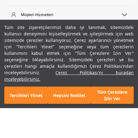
Telefon Desteği
444 02 00
Müşteri Hizmetleri
Pazartesi - Cuma 09:00 - 18:00
E-posta
Sipariş Sorgulama
Tüm site ziyaretçilerimizi daha iyi tanımak, sitemizdeki
bilgi@underarmour.com
Hakkımızda
Bize Ulaşın
kullanıcı deneyimini kişiselleştirmek ve iyileştirmek için web
sitemizde çerezler kullanıyoruz. Çerez ayarlarınızı yönetmek
Teslimat Bilgileri
Ticari Bilgiler
için “Tercihleri Yönet” seçeneğine veya tüm çerezlerin
İşlem Rehberi
UA Sosyal Medya
Hükümler ve Koşullar
kullanımını kabul etmek için “Tüm Çerezlere İzin Ver”
İade ve Değişimler
Gizlilik Politikası
seçeneğine tıklayabilirsiniz. Sitemizdeki çerezleri ve bu
Instagram
Sıkça Sorulan Sorular
Çerez Politikası
çerezleri hangi amaçla kullandığımızı Çerez Politikası’ndan
Popüler Kategoriler
Facebook
Beden Rehberi
inceleyebilirsiniz.
Çerez Politikası'nı buradan
Kariyer
Twitter
Site Haritası
Erkek Basketbol Ayakkabısı
inceleyebilirsiniz.
+ 43 Renk
ETBİS
YouTube
Mağazalar
Çocuk Basketbol Ayakkabısı
Tüm Çerezlere
Armour Club
Erkek Eşofman
Tercihleri Yönet
Hepsini Reddet
GELINCE HABER VER
İzin Ver
Kadın Spor Sütyeni
Kadın Tayt
Erkek Tişört
Erkek Koşu Ayakkabısı
©2021 Under Armour, Inc.
Kadın Koşu Ayakkabısı
Gizlilik Politikası
/
Çerez Politikası
/
Hüküm ve Koşullar
Çerezleri Yönet