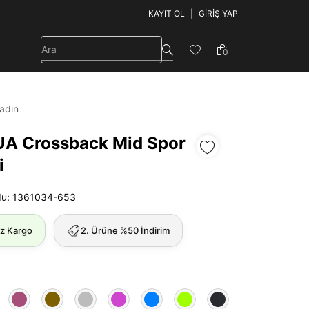
KAYIT OL
GIRIŞ YAP
0
adın
UA Crossback Mid Spor
i
du: 1361034-653
iz Kargo
2. Ürüne %50 İndirim