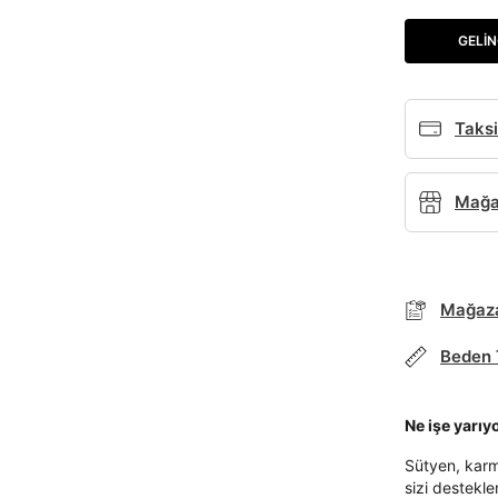
GELIN
Taksi
Mağaz
Mağaza
Beden 
Ne işe yarıy
Sütyen, karm
sizi destekl