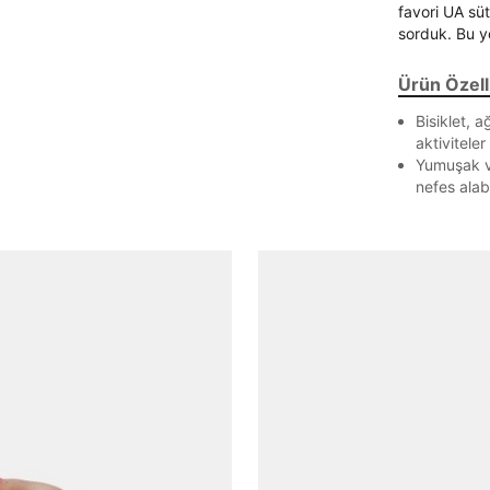
favori UA süt
sorduk. Bu y
Ürün Özelli
Bisiklet, 
aktiviteler
Parola Yenileme
Yumuşak ve
nefes alabi
Parola yenileme isteği için e-posta adresinizi giriniz.
E-posta adresi
Parolayı Yenile
Giriş Sayfasına Dön
Zaten hesabın var mı? Giriş yap