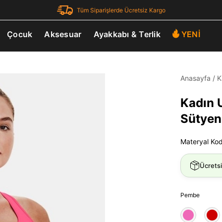
Tüm Siparişlerde Ücretsiz Kargo
Çocuk
Aksesuar
Ayakkabı & Terlik
YENİ
Anasayfa
/
K
Kadın 
Sütyen
Materyal Ko
Ücrets
Pembe