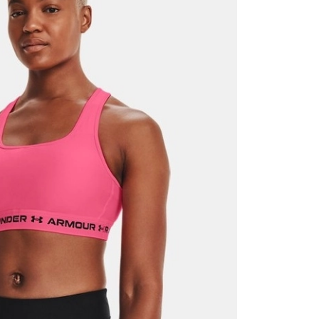
Mağazada Bul
z.