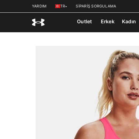
YARDIM
TR
SİPARİŞ SORGULAMA
Outlet
Erkek
Kadın