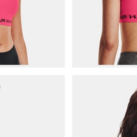
Çağrı Merkezi / Arama
Kişisel verilerimin Doğuş Perakende Satış Giyim ve
Aksesuar Ticaret A.Ş. bünyesinde yer alan
markalara ait ürünlerin bana özel pazarlanması ve
Doğuş Grubu şirketlerinde bulunan pazarlama
verilerimin kişiselleştirilmiş reklamcılık faaliyeti
amacıyla işlenmesini kabul ediyorum.
Kimlik, iletişim ve müşteri işlem verilerimin alınan
internet sitesi altyapı hizmetlerinin sunucularının yurt
dışında bulunması sebebiyle yurt dışında mukim
Amazon Inc. ve Google LLC. ile paylaşılmasını kabul
ediyorum.
Üye Ol