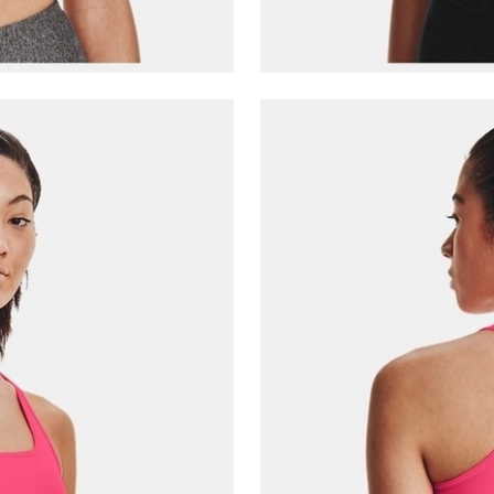
E-posta Adresi*
Şifre*
göster
En az 8 karakter
Bir küçük harf karakter
Bir rakam
Bir büyük harf
En az 1 özel karakter
Aşağıdakileri okudum ve kabul ediyorum:
Kişisel verileriniz
Aydınlatma Metni
,
Hüküm ve Koşullar
uyarınca işlenecektir. Kişisel verilerimin Doğuş
Perakende Satış Giyim ve Aksesuar Ticaret A.Ş.
tarafından ticari elektronik ileti gönderilmesi amacıyla
işlenmesini kabul ediyorum.
Sms
E-mail