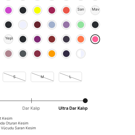
Sarı
Mavi
Yeşil
S
M
L
Dar Kalıp
Ultra Dar Kalıp
at Kesim
uda Oturan Kesim
p: Vücudu Saran Kesim