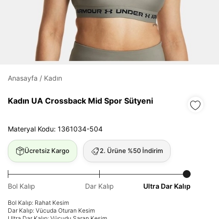
Daha hızlı ödeme.
Hızlı sipariş takibi.
Kolay iade ve değişim.
Anasayfa
/
Kadın
Giriş Yap
Kayıt Ol
Kadın UA Crossback Mid Spor Sütyeni
E-posta
Materyal Kodu: 1361034-504
Ücretsiz Kargo
2. Ürüne %50 İndirim
Şifre
göster
Bol Kalıp
Dar Kalıp
Ultra Dar Kalıp
Şifremi Unuttum
Beni Hatırla
Bol Kalıp: Rahat Kesim
Dar Kalıp: Vücuda Oturan Kesim
Ultra Dar Kalıp: Vücudu Saran Kesim
Giriş Yap