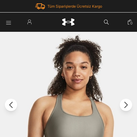
Tüm Siparişlerde Ücretsiz Kargo
Parola Yenileme
0
Giriş Yap
Parola yenileme isteği için e-posta adresinizi giriniz.
E-posta adresi
E-posta Adresi *
Şifre *
Parolayı Yenile
göster
Giriş Sayfasına Dön
Şifremi Unuttum
Zaten hesabın var mı? Giriş yap
Giriş Yap
Kayıt Ol
Under Armour'da yeni misiniz?
Üye Olmadan Devam Et